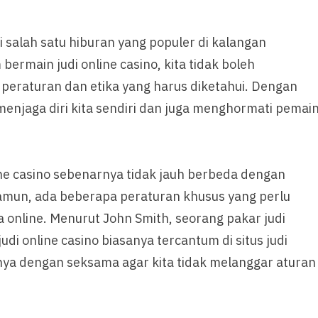
 salah satu hiburan yang populer di kalangan
bermain judi online casino, kita tidak boleh
eraturan dan etika yang harus diketahui. Dengan
menjaga diri kita sendiri dan juga menghormati pemai
ne casino sebenarnya tidak jauh berbeda dengan
Namun, ada beberapa peraturan khusus yang perlu
a online. Menurut John Smith, seorang pakar judi
di online casino biasanya tercantum di situs judi
ya dengan seksama agar kita tidak melanggar aturan