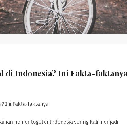
 di Indonesia? Ini Fakta-faktany
? Ini Fakta-faktanya.
inan nomor togel di Indonesia sering kali menjadi