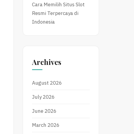
Cara Memilih Situs Slot
Resmi Terpercaya di
Indonesia
h
Archives
August 2026
July 2026
June 2026
m
March 2026