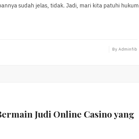
annya sudah jelas, tidak. Jadi, mari kita patuhi hukum
By
Adminfib
Bermain Judi Online Casino yang