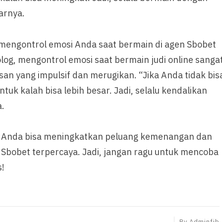
jarnya.
u mengontrol emosi Anda saat bermain di agen Sbobet
log, mengontrol emosi saat bermain judi online sanga
an yang impulsif dan merugikan. “Jika Anda tidak bis
uk kalah bisa lebih besar. Jadi, selalu kendalikan
a.
as, Anda bisa meningkatkan peluang kemenangan dan
Sbobet terpercaya. Jadi, jangan ragu untuk mencoba
s!
By
Adminfib