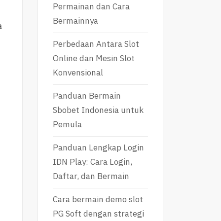
Permainan dan Cara
Bermainnya
a
Perbedaan Antara Slot
Online dan Mesin Slot
Konvensional
Panduan Bermain
Sbobet Indonesia untuk
Pemula
Panduan Lengkap Login
IDN Play: Cara Login,
Daftar, dan Bermain
Cara bermain demo slot
PG Soft dengan strategi