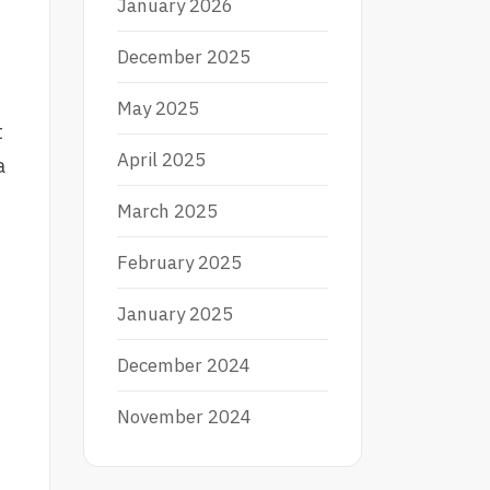
January 2026
December 2025
May 2025
t
April 2025
a
March 2025
February 2025
January 2025
December 2024
November 2024