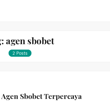
g:
agen sbobet
2 Posts
 Agen Sbobet Terpercaya