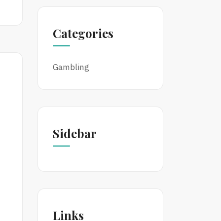
Categories
Gambling
Sidebar
Links