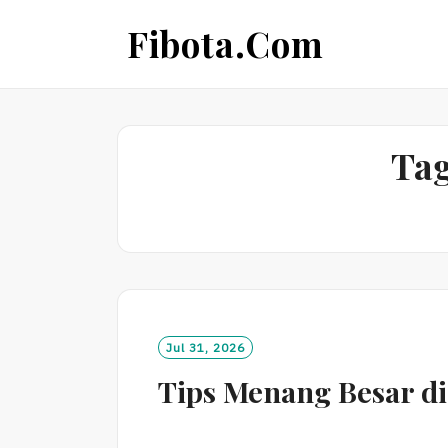
Skip
Fibota.com
to
content
Ta
Jul 31, 2026
Tips Menang Besar di