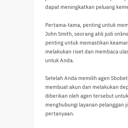
dapat meningkatkan peluang kem
Pertama-tama, penting untuk memi
John Smith, seorang ahli judi onlin
penting untuk memastikan keamana
melakukan riset dan membaca ulas
untuk Anda.
Setelah Anda memilih agen Sbobet 
membuat akun dan melakukan depo
diberikan oleh agen tersebut untu
menghubungi layanan pelanggan ji
pertanyaan.