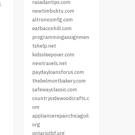
rasadantips.com
k
newtimbuktu.com
altronicsmfg.com
eatbaconhill.com
programmingassignmen
tshelp.net
kidssleepover.com
newtravels.net
paydayloansforus.com
thebelmontbakery.com
safewayclassic.com
countrysidewoodcrafts.c
om
appliancerepairchicagoil.
org
ontariotbf.org