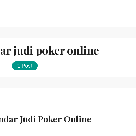
ar judi poker online
1 Post
dar Judi Poker Online