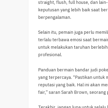
straight, flush, full house, dan l
keputusan yang lebih baik saat be
berpengalaman.
Selain itu, pemain juga perlu memi
terlalu terbawa emosi saat bermai
untuk melakukan taruhan berlebih
profesional.
Panduan bermain bandar judi poker
yang terpercaya. “Pastikan untuk me
reputasi yang baik. Hal ini akan
fair,” saran Sarah Brown, seorang pe
Terakhir, jangan lupa untuk selalu