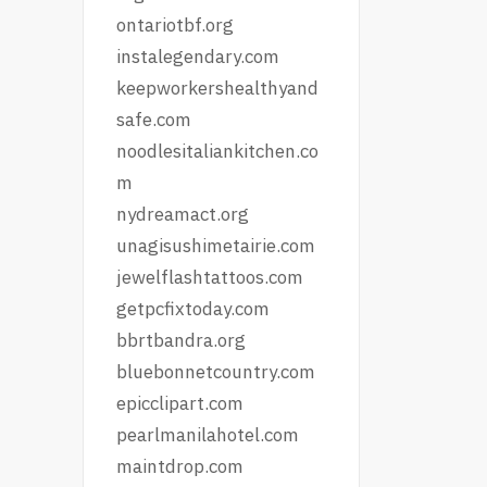
ontariotbf.org
instalegendary.com
keepworkershealthyand
safe.com
noodlesitaliankitchen.co
m
nydreamact.org
unagisushimetairie.com
jewelflashtattoos.com
getpcfixtoday.com
bbrtbandra.org
bluebonnetcountry.com
epicclipart.com
pearlmanilahotel.com
maintdrop.com