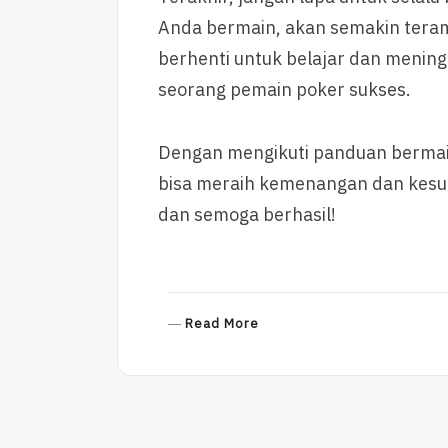
Anda bermain, akan semakin teram
berhenti untuk belajar dan menin
seorang pemain poker sukses.
Dengan mengikuti panduan bermain
bisa meraih kemenangan dan kesu
dan semoga berhasil!
R
Read More
E
A
D
M
O