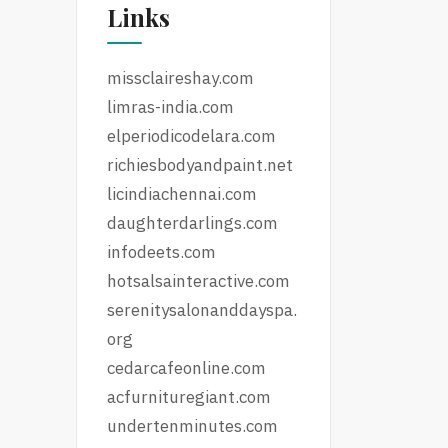
Links
missclaireshay.com
limras-india.com
elperiodicodelara.com
richiesbodyandpaint.net
licindiachennai.com
daughterdarlings.com
infodeets.com
hotsalsainteractive.com
serenitysalonanddayspa.
org
cedarcafeonline.com
acfurnituregiant.com
undertenminutes.com