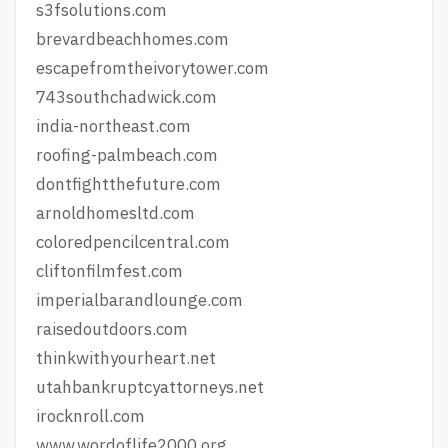
s3fsolutions.com
brevardbeachhomes.com
escapefromtheivorytower.com
743southchadwick.com
india-northeast.com
roofing-palmbeach.com
dontfightthefuture.com
arnoldhomesltd.com
coloredpencilcentral.com
cliftonfilmfest.com
imperialbarandlounge.com
raisedoutdoors.com
thinkwithyourheart.net
utahbankruptcyattorneys.net
irocknroll.com
www.wordoflife2000.org