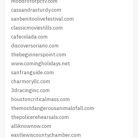
mobdroforpctv.com
cassandrasturdy.com
sanbenitoolivefestival.com
classicmoviestills.com
cafecolada.com
discoversoriano.com
thebeginnerspoint.com
www.comingholidays.net
sanfranguide.com
charmoryllc.com
3dracinginc.com
houstoncriticalmass.com
themostdangerousanimalofall.com
thepolicerehearsals.com
alliknownow.com
eastlewiscountychamber.com