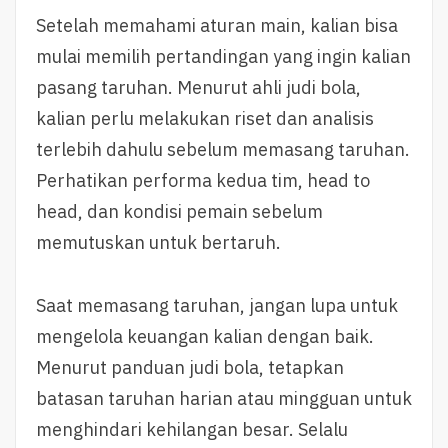
Setelah memahami aturan main, kalian bisa
mulai memilih pertandingan yang ingin kalian
pasang taruhan. Menurut ahli judi bola,
kalian perlu melakukan riset dan analisis
terlebih dahulu sebelum memasang taruhan.
Perhatikan performa kedua tim, head to
head, dan kondisi pemain sebelum
memutuskan untuk bertaruh.
Saat memasang taruhan, jangan lupa untuk
mengelola keuangan kalian dengan baik.
Menurut panduan judi bola, tetapkan
batasan taruhan harian atau mingguan untuk
menghindari kehilangan besar. Selalu