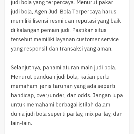
judi bola yang terpercaya. Menurut pakar
judi bola, Agen Judi Bola Terpercaya harus
memiliki lisensi resmi dan reputasi yang baik
di kalangan pemain judi. Pastikan situs
tersebut memiliki layanan customer service
yang responsif dan transaksi yang aman.
Selanjutnya, pahami aturan main judi bola.
Menurut panduan judi bola, kalian perlu
memahami jenis taruhan yang ada seperti
handicap, over/under, dan odds. Jangan lupa
untuk memahami berbagai istilah dalam
dunia judi bola seperti parlay, mix parlay, dan
lain-lain.