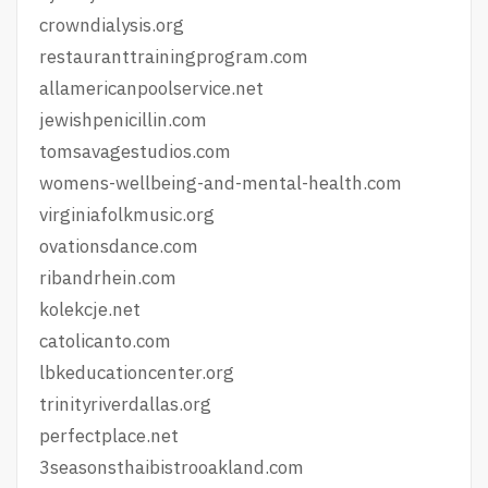
crowndialysis.org
restauranttrainingprogram.com
allamericanpoolservice.net
jewishpenicillin.com
tomsavagestudios.com
womens-wellbeing-and-mental-health.com
virginiafolkmusic.org
ovationsdance.com
ribandrhein.com
kolekcje.net
catolicanto.com
lbkeducationcenter.org
trinityriverdallas.org
perfectplace.net
3seasonsthaibistrooakland.com