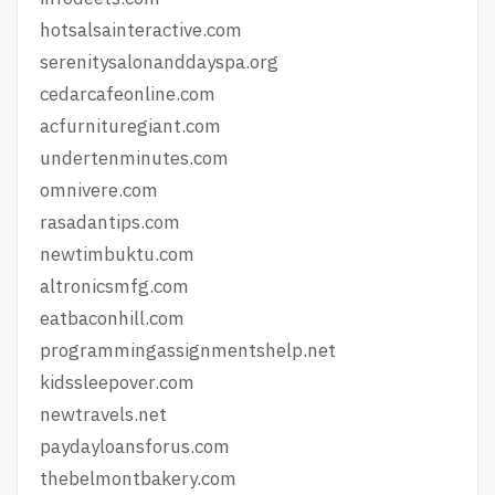
hotsalsainteractive.com
serenitysalonanddayspa.org
cedarcafeonline.com
acfurnituregiant.com
undertenminutes.com
omnivere.com
rasadantips.com
newtimbuktu.com
altronicsmfg.com
eatbaconhill.com
programmingassignmentshelp.net
kidssleepover.com
newtravels.net
paydayloansforus.com
thebelmontbakery.com