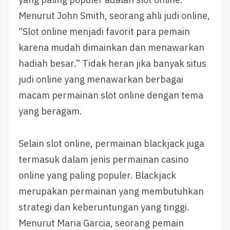
Menurut John Smith, seorang ahli judi online,
“Slot online menjadi favorit para pemain
karena mudah dimainkan dan menawarkan
hadiah besar.” Tidak heran jika banyak situs
judi online yang menawarkan berbagai
macam permainan slot online dengan tema
yang beragam.
Selain slot online, permainan blackjack juga
termasuk dalam jenis permainan casino
online yang paling populer. Blackjack
merupakan permainan yang membutuhkan
strategi dan keberuntungan yang tinggi.
Menurut Maria Garcia, seorang pemain