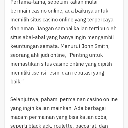
Pertama-tama, sebelum kalian mulai
bermain casino online, ada baiknya untuk
memilih situs casino online yang terpercaya
dan aman. Jangan sampai kalian tertipu oleh
situs abal-abal yang hanya ingin mengambil
keuntungan semata. Menurut John Smith,
seorang ahli judi online, “Penting untuk
memastikan situs casino online yang dipilih
memiliki lisensi resmi dan reputasi yang
baik.”
Selanjutnya, pahami permainan casino online
yang ingin kalian mainkan. Ada berbagai
macam permainan yang bisa kalian coba,
seperti blackjack, roulette, baccarat, dan