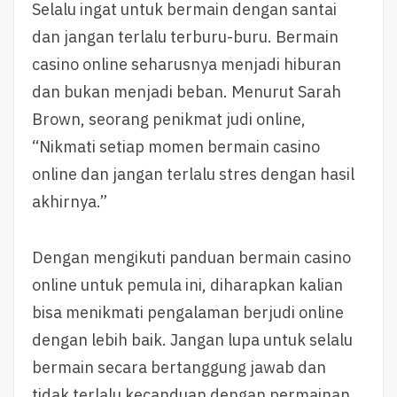
Selalu ingat untuk bermain dengan santai
dan jangan terlalu terburu-buru. Bermain
casino online seharusnya menjadi hiburan
dan bukan menjadi beban. Menurut Sarah
Brown, seorang penikmat judi online,
“Nikmati setiap momen bermain casino
online dan jangan terlalu stres dengan hasil
akhirnya.”
Dengan mengikuti panduan bermain casino
online untuk pemula ini, diharapkan kalian
bisa menikmati pengalaman berjudi online
dengan lebih baik. Jangan lupa untuk selalu
bermain secara bertanggung jawab dan
tidak terlalu kecanduan dengan permainan