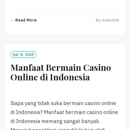
R
Read More
By
Adminfib
E
A
D
M
O
Apr 8, 2025
R
Manfaat Bermain Casino
E
Online di Indonesia
Siapa yang tidak suka bermain casino online
di Indonesia? Manfaat bermain casino online
di Indonesia memang sangat banyak.