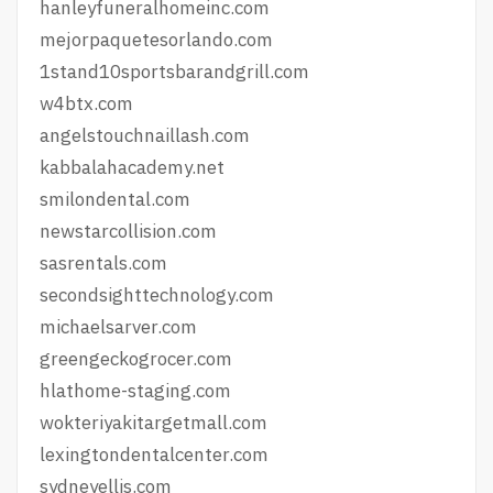
hanleyfuneralhomeinc.com
mejorpaquetesorlando.com
1stand10sportsbarandgrill.com
w4btx.com
angelstouchnaillash.com
kabbalahacademy.net
smilondental.com
newstarcollision.com
sasrentals.com
secondsighttechnology.com
michaelsarver.com
greengeckogrocer.com
hlathome-staging.com
wokteriyakitargetmall.com
lexingtondentalcenter.com
sydneyellis.com