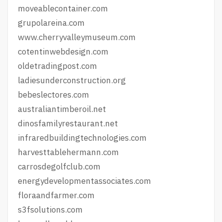
moveablecontainer.com
grupolareina.com
www.cherryvalleymuseum.com
cotentinwebdesign.com
oldetradingpost.com
ladiesunderconstruction.org
bebeslectores.com
australiantimberoil.net
dinosfamilyrestaurant.net
infraredbuildingtechnologies.com
harvesttablehermann.com
carrosdegolfclub.com
energydevelopmentassociates.com
floraandfarmer.com
s3fsolutions.com