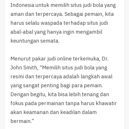
Indonesia untuk memilih situs judi bola yang
aman dan terpercaya. Sebagai pemain, kita
harus selalu waspada terhadap situs judi
abal-abal yang hanya ingin mengambil
keuntungan semata.
Menurut pakar judi online terkemuka, Dr.
John Smith, “Memilih situs judi bola yang
resmi dan terpercaya adalah langkah awal
yang sangat penting bagi para pemain.
Dengan begitu, kita bisa lebih tenang dan
fokus pada permainan tanpa harus khawatir
akan keamanan dan keadilan dalam
bermain.”