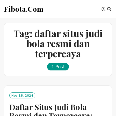
Skip
Fibota.com
to
content
Tag:
daftar situs judi
bola resmi dan
terpercaya
1 Post
Nov 18, 2024
Daftar Situs Judi Bola
Resmi dan Terpercaya: