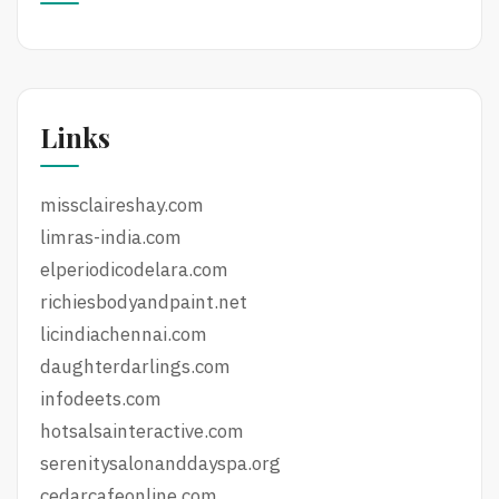
Links
missclaireshay.com
limras-india.com
elperiodicodelara.com
richiesbodyandpaint.net
licindiachennai.com
daughterdarlings.com
infodeets.com
hotsalsainteractive.com
serenitysalonanddayspa.org
cedarcafeonline.com