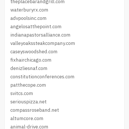
theplacebarandgrill.com
waterburyrx.com
advpoolsinc.com
angelosatthepoint.com
indianapastorsalliance.com
valleyoakssteakcompany.com
caseyswoodshed.com
fixhairchicago.com
denizliesnaf.com
constitutionconferences.com
patthecope.com
svitcs.com
seriouspizza.net
compassroseband.net
altumcore.com
animal-drive.com