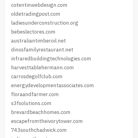
cotentinwebdesign.com
oldetradingpost.com
ladiesunderconstruction.org
bebeslectores.com
australiantimberoil.net
dinosfamilyrestaurant.net
infraredbuildingtechnologies.com
harvesttablehermann.com
carrosdegolfclub.com
energydevelopmentassociates.com
floraandfarmer.com
s3fsolutions.com
brevardbeachhomes.com
escapefromtheivorytower.com
743southchadwick.com