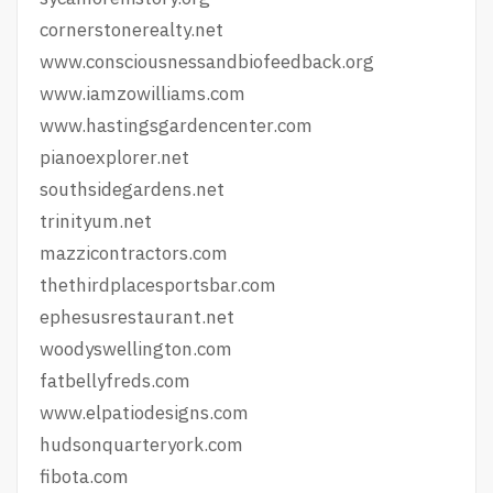
cornerstonerealty.net
www.consciousnessandbiofeedback.org
www.iamzowilliams.com
www.hastingsgardencenter.com
pianoexplorer.net
southsidegardens.net
trinityum.net
mazzicontractors.com
thethirdplacesportsbar.com
ephesusrestaurant.net
woodyswellington.com
fatbellyfreds.com
www.elpatiodesigns.com
hudsonquarteryork.com
fibota.com