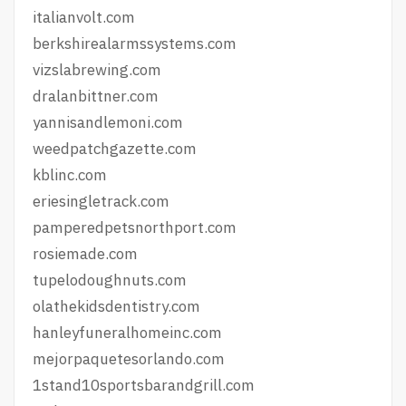
italianvolt.com
berkshirealarmssystems.com
vizslabrewing.com
dralanbittner.com
yannisandlemoni.com
weedpatchgazette.com
kblinc.com
eriesingletrack.com
pamperedpetsnorthport.com
rosiemade.com
tupelodoughnuts.com
olathekidsdentistry.com
hanleyfuneralhomeinc.com
mejorpaquetesorlando.com
1stand10sportsbarandgrill.com