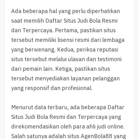
Ada beberapa hal yang perlu diperhatikan
saat memilih Daftar Situs Judi Bola Resmi
dan Terpercaya. Pertama, pastikan situs
tersebut memiliki lisensi resmi dari lembaga
yang berwenang. Kedua, periksa reputasi
situs tersebut melalui ulasan dan testimoni
dari pemain lain. Ketiga, pastikan situs
tersebut menyediakan layanan pelanggan
yang responsif dan profesional.
Menurut data terbaru, ada beberapa Daftar
Situs Judi Bola Resmi dan Terpercaya yang
direkomendasikan oleh para ahli judi online.
Salah satunya adalah situs AgenBola88 yang