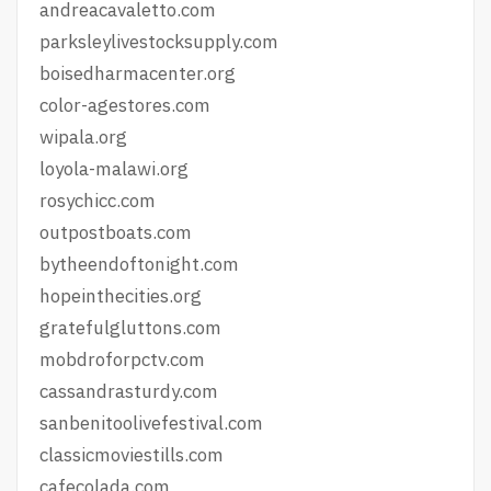
andreacavaletto.com
parksleylivestocksupply.com
boisedharmacenter.org
color-agestores.com
wipala.org
loyola-malawi.org
rosychicc.com
outpostboats.com
bytheendoftonight.com
hopeinthecities.org
gratefulgluttons.com
mobdroforpctv.com
cassandrasturdy.com
sanbenitoolivefestival.com
classicmoviestills.com
cafecolada.com