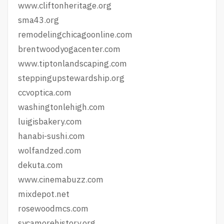
www.cliftonheritage.org
sma43.org
remodelingchicagoonline.com
brentwoodyogacenter.com
www.tiptonlandscaping.com
steppingupstewardship.org
ccvoptica.com
washingtonlehigh.com
luigisbakery.com
hanabi-sushi.com
wolfandzed.com
dekuta.com
www.cinemabuzz.com
mixdepot.net
rosewoodmcs.com
sycamorehistory.org