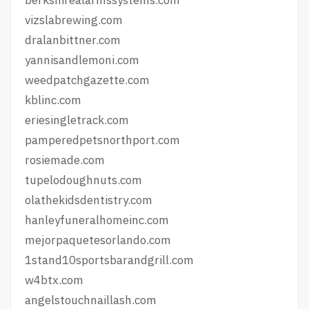
berkshirealarmssystems.com
vizslabrewing.com
dralanbittner.com
yannisandlemoni.com
weedpatchgazette.com
kblinc.com
eriesingletrack.com
pamperedpetsnorthport.com
rosiemade.com
tupelodoughnuts.com
olathekidsdentistry.com
hanleyfuneralhomeinc.com
mejorpaquetesorlando.com
1stand10sportsbarandgrill.com
w4btx.com
angelstouchnaillash.com