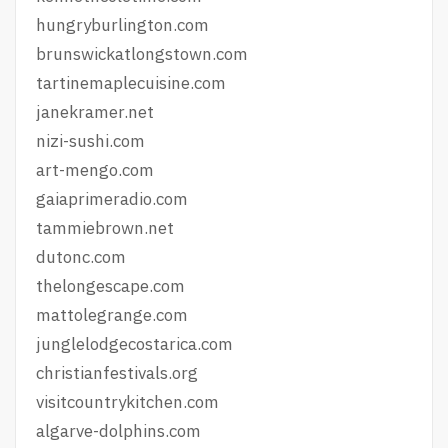
hungryburlington.com
brunswickatlongstown.com
tartinemaplecuisine.com
janekramer.net
nizi-sushi.com
art-mengo.com
gaiaprimeradio.com
tammiebrown.net
dutonc.com
thelongescape.com
mattolegrange.com
junglelodgecostarica.com
christianfestivals.org
visitcountrykitchen.com
algarve-dolphins.com