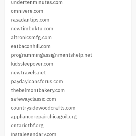
undertenminutes.com
omnivere.com
rasadantips.com
newtimbuktu.com
altronicsmfg.com
eatbaconhill.com
programmingassignmentshelp.net
kidssleepover.com
newtravels.net
paydayloansforus.com
thebelmontbakery.com
safewayclassic.com
countrysidewoodcrafts.com
appliancerepairchicagoil.org
ontariotbf.org
instalegendary.com