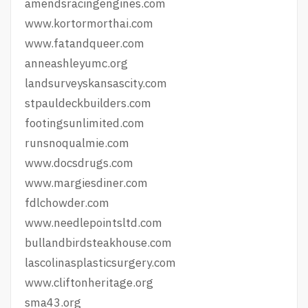
amendsracingengines.com
www.kortormorthai.com
www.fatandqueer.com
anneashleyumc.org
landsurveyskansascity.com
stpauldeckbuilders.com
footingsunlimited.com
runsnoqualmie.com
www.docsdrugs.com
www.margiesdiner.com
fdlchowder.com
www.needlepointsltd.com
bullandbirdsteakhouse.com
lascolinasplasticsurgery.com
www.cliftonheritage.org
sma43.org