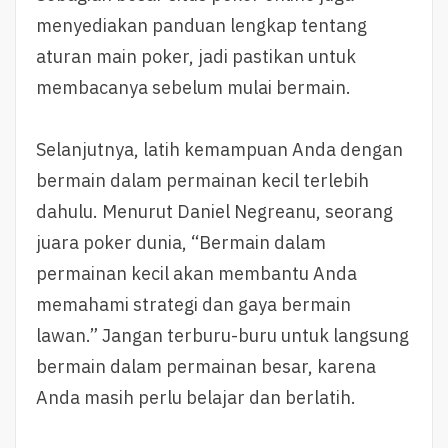
menyediakan panduan lengkap tentang
aturan main poker, jadi pastikan untuk
membacanya sebelum mulai bermain.
Selanjutnya, latih kemampuan Anda dengan
bermain dalam permainan kecil terlebih
dahulu. Menurut Daniel Negreanu, seorang
juara poker dunia, “Bermain dalam
permainan kecil akan membantu Anda
memahami strategi dan gaya bermain
lawan.” Jangan terburu-buru untuk langsung
bermain dalam permainan besar, karena
Anda masih perlu belajar dan berlatih.