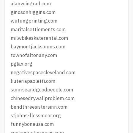
alanveingrad.com
ginosonhiggins.com
wutungprinting.com
maritalsettlements.com
milwbikeskaterental.com
baymontjacksonms.com
townofaltonany.com
pglax.org
negativespacecleveland.com
liuteriapaoletti.com
sunriseandgoodpeople.com
chinesedrywallproblem.com
bendthreesistersinn.com
stjohns-flossmoor.org
funnyboneusa.com
cookiedustermusic.com