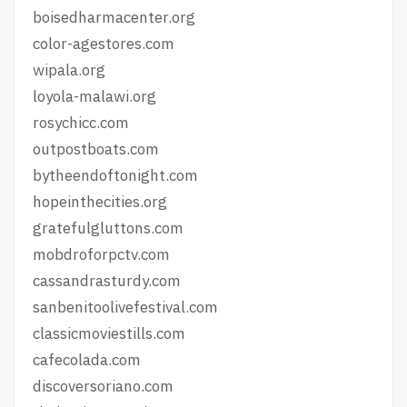
boisedharmacenter.org
color-agestores.com
wipala.org
loyola-malawi.org
rosychicc.com
outpostboats.com
bytheendoftonight.com
hopeinthecities.org
gratefulgluttons.com
mobdroforpctv.com
cassandrasturdy.com
sanbenitoolivefestival.com
classicmoviestills.com
cafecolada.com
discoversoriano.com