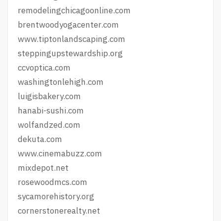
remodelingchicagoonline.com
brentwoodyogacenter.com
www.tiptonlandscaping.com
steppingupstewardship.org
ccvoptica.com
washingtonlehigh.com
luigisbakery.com
hanabi-sushi.com
wolfandzed.com
dekuta.com
www.cinemabuzz.com
mixdepot.net
rosewoodmcs.com
sycamorehistory.org
cornerstonerealty.net