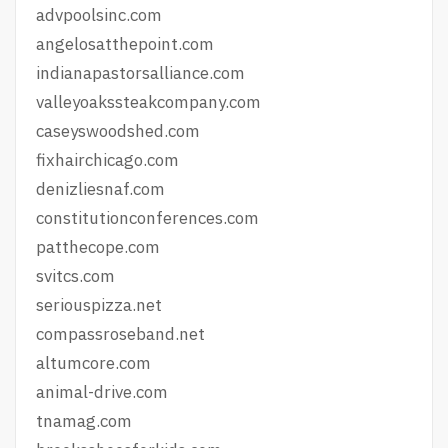
advpoolsinc.com
angelosatthepoint.com
indianapastorsalliance.com
valleyoakssteakcompany.com
caseyswoodshed.com
fixhairchicago.com
denizliesnaf.com
constitutionconferences.com
patthecope.com
svitcs.com
seriouspizza.net
compassroseband.net
altumcore.com
animal-drive.com
tnamag.com