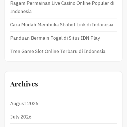
Ragam Permainan Live Casino Online Populer di
Indonesia
Cara Mudah Membuka Sbobet Link di Indonesia
Panduan Bermain Togel di Situs IDN Play
Tren Game Slot Online Terbaru di Indonesia
Archives
August 2026
July 2026