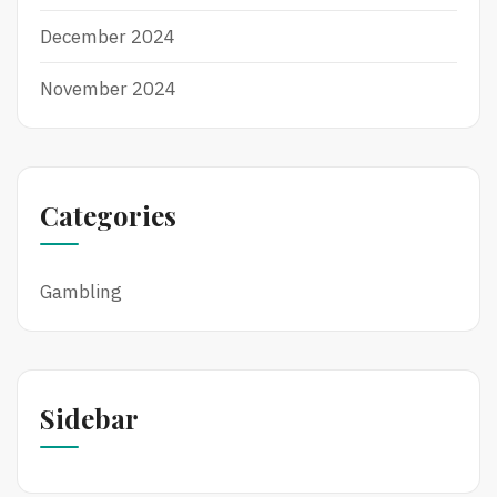
December 2024
November 2024
Categories
Gambling
Sidebar