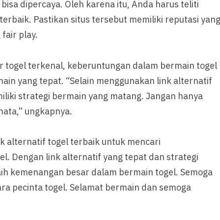
isa dipercaya. Oleh karena itu, Anda harus teliti
 terbaik. Pastikan situs tersebut memiliki reputasi yan
fair play.
r togel terkenal, keberuntungan dalam bermain togel
main yang tepat. “Selain menggunakan link alternatif
miliki strategi bermain yang matang. Jangan hanya
ata,” ungkapnya.
k alternatif togel terbaik untuk mencari
. Dengan link alternatif yang tepat dan strategi
aih kemenangan besar dalam bermain togel. Semoga
para pecinta togel. Selamat bermain dan semoga