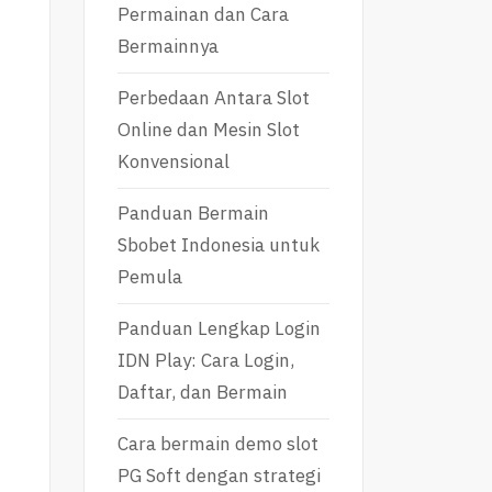
Permainan dan Cara
Bermainnya
Perbedaan Antara Slot
Online dan Mesin Slot
Konvensional
r
Panduan Bermain
Sbobet Indonesia untuk
Pemula
Panduan Lengkap Login
IDN Play: Cara Login,
Daftar, dan Bermain
Cara bermain demo slot
PG Soft dengan strategi