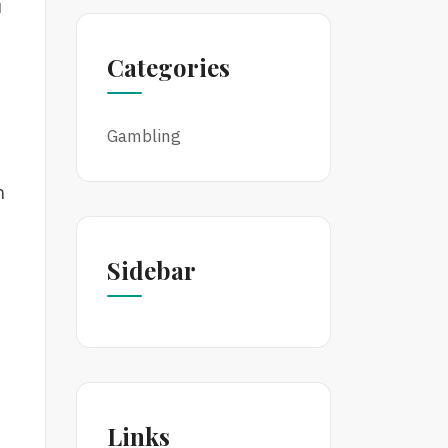
u
Categories
Gambling
n
Sidebar
Links