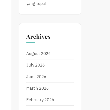
yang tepat
g
Archives
August 2026
July 2026
June 2026
March 2026
February 2026