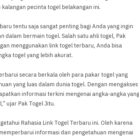
 kalangan pecinta togel belakangan ini.
baru tentu saja sangat penting bagi Anda yang ingin
dalam bermain togel. Salah satu ahli togel, Pak
gan menggunakan link togel terbaru, Anda bisa
gka togel yang lebih akurat.
perbarui secara berkala oleh para pakar togel yang
huan yang luas dalam dunia togel. Dengan mengakses
dapatkan informasi terkini mengenai angka-angka yan
” ujar Pak Togel Jitu.
getahui Rahasia Link Togel Terbaru ini. Oleh karena
us memperbarui informasi dan pengetahuan mengenai