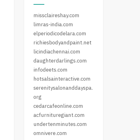
missclaireshay.com
limras-india.com
elperiodicodelara.com
richiesbodyandpaint.net
licindiachennai.com
daughterdarlings.com
infodeets.com
hotsalsainteractive.com
serenitysalonanddayspa.
org
cedarcafeonline.com
acfurnituregiant.com
undertenminutes.com
omnivere.com