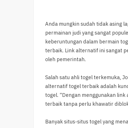
Anda mungkin sudah tidak asing l
permainan judi yang sangat popul
keberuntungan dalam bermain togel
terbaik. Link alternatif ini sangat 
oleh pemerintah.
Salah satu ahli togel terkemuka,
alternatif togel terbaik adalah k
togel. “Dengan menggunakan link a
terbaik tanpa perlu khawatir diblo
Banyak situs-situs togel yang mena