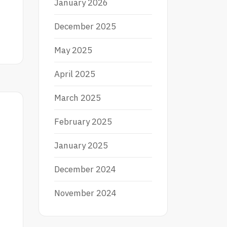
January 2026
December 2025
May 2025
April 2025
March 2025
February 2025
January 2025
December 2024
November 2024