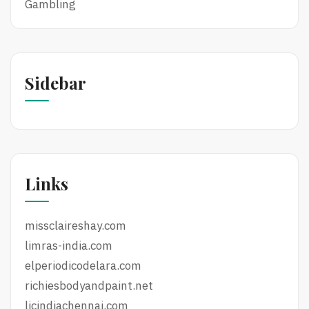
Gambling
Sidebar
Links
missclaireshay.com
limras-india.com
elperiodicodelara.com
richiesbodyandpaint.net
licindiachennai.com