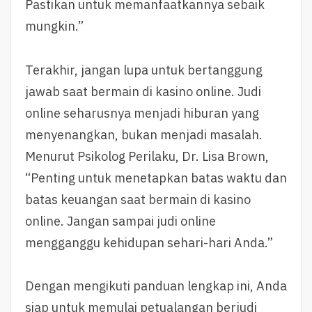
Pastikan untuk memanfaatkannya sebaik
mungkin.”
Terakhir, jangan lupa untuk bertanggung
jawab saat bermain di kasino online. Judi
online seharusnya menjadi hiburan yang
menyenangkan, bukan menjadi masalah.
Menurut Psikolog Perilaku, Dr. Lisa Brown,
“Penting untuk menetapkan batas waktu dan
batas keuangan saat bermain di kasino
online. Jangan sampai judi online
mengganggu kehidupan sehari-hari Anda.”
Dengan mengikuti panduan lengkap ini, Anda
siap untuk memulai petualangan berjudi