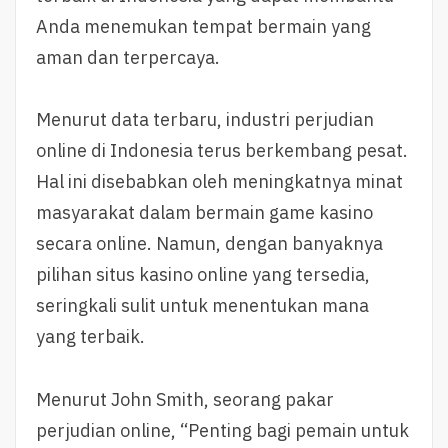
Anda menemukan tempat bermain yang
aman dan terpercaya.
Menurut data terbaru, industri perjudian
online di Indonesia terus berkembang pesat.
Hal ini disebabkan oleh meningkatnya minat
masyarakat dalam bermain game kasino
secara online. Namun, dengan banyaknya
pilihan situs kasino online yang tersedia,
seringkali sulit untuk menentukan mana
yang terbaik.
Menurut John Smith, seorang pakar
perjudian online, “Penting bagi pemain untuk