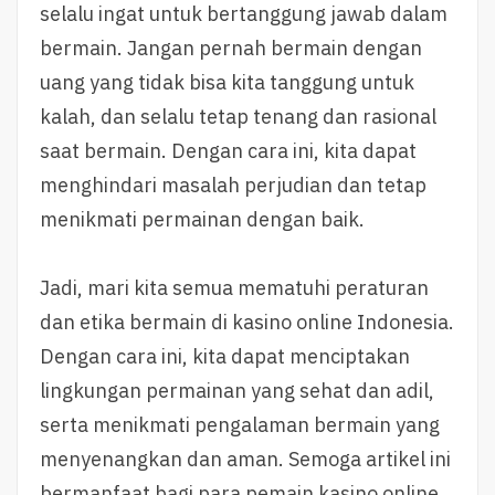
selalu ingat untuk bertanggung jawab dalam
bermain. Jangan pernah bermain dengan
uang yang tidak bisa kita tanggung untuk
kalah, dan selalu tetap tenang dan rasional
saat bermain. Dengan cara ini, kita dapat
menghindari masalah perjudian dan tetap
menikmati permainan dengan baik.
Jadi, mari kita semua mematuhi peraturan
dan etika bermain di kasino online Indonesia.
Dengan cara ini, kita dapat menciptakan
lingkungan permainan yang sehat dan adil,
serta menikmati pengalaman bermain yang
menyenangkan dan aman. Semoga artikel ini
bermanfaat bagi para pemain kasino online