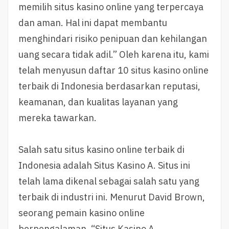
memilih situs kasino online yang terpercaya
dan aman. Hal ini dapat membantu
menghindari risiko penipuan dan kehilangan
uang secara tidak adil.” Oleh karena itu, kami
telah menyusun daftar 10 situs kasino online
terbaik di Indonesia berdasarkan reputasi,
keamanan, dan kualitas layanan yang
mereka tawarkan.
Salah satu situs kasino online terbaik di
Indonesia adalah Situs Kasino A. Situs ini
telah lama dikenal sebagai salah satu yang
terbaik di industri ini. Menurut David Brown,
seorang pemain kasino online
berpengalaman, “Situs Kasino A