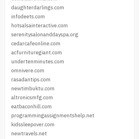
daughterdarlings.com
infodeets.com
hotsalsainteractive.com
serenitysalonanddayspa.org
cedarcafeonline.com
acfurnituregiant.com
undertenminutes.com
omnivere.com
rasadantips.com
newtimbuktu.com
altronicsmfg.com
eatbaconhill.com
programmingassignmentshelp.net
kidssleepover.com
newtravels.net