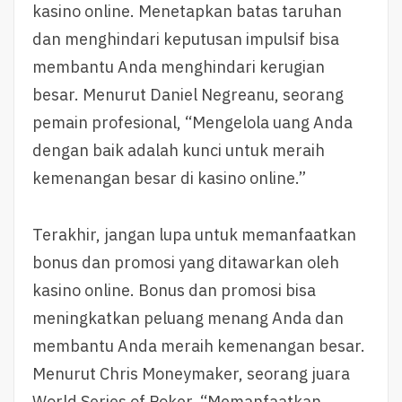
kasino online. Menetapkan batas taruhan
dan menghindari keputusan impulsif bisa
membantu Anda menghindari kerugian
besar. Menurut Daniel Negreanu, seorang
pemain profesional, “Mengelola uang Anda
dengan baik adalah kunci untuk meraih
kemenangan besar di kasino online.”
Terakhir, jangan lupa untuk memanfaatkan
bonus dan promosi yang ditawarkan oleh
kasino online. Bonus dan promosi bisa
meningkatkan peluang menang Anda dan
membantu Anda meraih kemenangan besar.
Menurut Chris Moneymaker, seorang juara
World Series of Poker, “Memanfaatkan