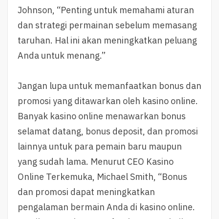
Johnson, “Penting untuk memahami aturan
dan strategi permainan sebelum memasang
taruhan. Hal ini akan meningkatkan peluang
Anda untuk menang.”
Jangan lupa untuk memanfaatkan bonus dan
promosi yang ditawarkan oleh kasino online.
Banyak kasino online menawarkan bonus
selamat datang, bonus deposit, dan promosi
lainnya untuk para pemain baru maupun
yang sudah lama. Menurut CEO Kasino
Online Terkemuka, Michael Smith, “Bonus
dan promosi dapat meningkatkan
pengalaman bermain Anda di kasino online.