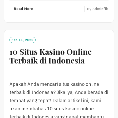
R
Read More
By
Adminfib
E
A
D
M
O
Feb 11, 2025
R
10 Situs Kasino Online
E
Terbaik di Indonesia
Apakah Anda mencari situs kasino online
terbaik di Indonesia? Jika iya, Anda berada di
tempat yang tepat! Dalam artikel ini, kami
akan membahas 10 situs kasino online
terbaik di Indonesia yang dapat membantu