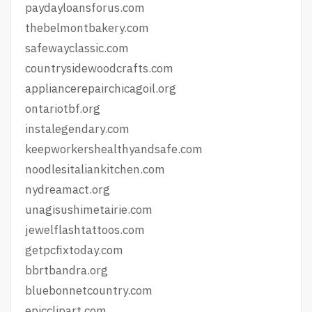
paydayloansforus.com
thebelmontbakery.com
safewayclassic.com
countrysidewoodcrafts.com
appliancerepairchicagoil.org
ontariotbf.org
instalegendary.com
keepworkershealthyandsafe.com
noodlesitaliankitchen.com
nydreamact.org
unagisushimetairie.com
jewelflashtattoos.com
getpcfixtoday.com
bbrtbandra.org
bluebonnetcountry.com
epicclipart.com