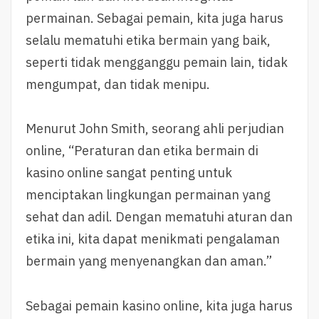
permainan. Sebagai pemain, kita juga harus
selalu mematuhi etika bermain yang baik,
seperti tidak mengganggu pemain lain, tidak
mengumpat, dan tidak menipu.
Menurut John Smith, seorang ahli perjudian
online, “Peraturan dan etika bermain di
kasino online sangat penting untuk
menciptakan lingkungan permainan yang
sehat dan adil. Dengan mematuhi aturan dan
etika ini, kita dapat menikmati pengalaman
bermain yang menyenangkan dan aman.”
Sebagai pemain kasino online, kita juga harus