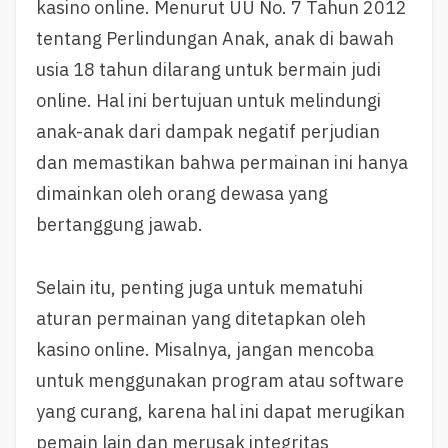
kasino online. Menurut UU No. 7 Tahun 2012
tentang Perlindungan Anak, anak di bawah
usia 18 tahun dilarang untuk bermain judi
online. Hal ini bertujuan untuk melindungi
anak-anak dari dampak negatif perjudian
dan memastikan bahwa permainan ini hanya
dimainkan oleh orang dewasa yang
bertanggung jawab.
Selain itu, penting juga untuk mematuhi
aturan permainan yang ditetapkan oleh
kasino online. Misalnya, jangan mencoba
untuk menggunakan program atau software
yang curang, karena hal ini dapat merugikan
pemain lain dan merusak integritas