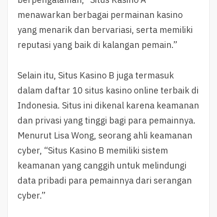
menawarkan berbagai permainan kasino
yang menarik dan bervariasi, serta memiliki
reputasi yang baik di kalangan pemain.”
Selain itu, Situs Kasino B juga termasuk
dalam daftar 10 situs kasino online terbaik di
Indonesia. Situs ini dikenal karena keamanan
dan privasi yang tinggi bagi para pemainnya.
Menurut Lisa Wong, seorang ahli keamanan
cyber, “Situs Kasino B memiliki sistem
keamanan yang canggih untuk melindungi
data pribadi para pemainnya dari serangan
cyber.”