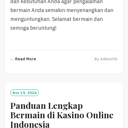
dan kebutuhan Anda agar pengalaman
bermain Anda semakin menyenangkan dan
menguntungkan. Selamat bermain dan
semoga beruntung!
R
Read More
By
Adminfib
E
A
D
M
O
Nov 19, 2024
R
Panduan Lengkap
E
Bermain di Kasino Online
Indonesia