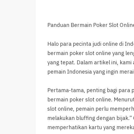
Panduan Bermain Poker Slot Online
Halo para pecinta judi online di 
bermain poker slot online yang len
yang tepat. Dalam artikel ini, kam
pemain Indonesia yang ingin mera
Pertama-tama, penting bagi para 
bermain poker slot online. Menurut 
slot online, pemain perlu memperh
melakukan bluffing dengan bijak.” 
memperhatikan kartu yang mereka 