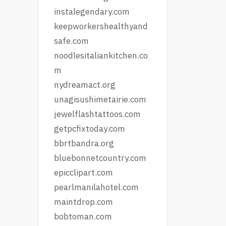
instalegendary.com
keepworkershealthyand
safe.com
noodlesitaliankitchen.co
m
nydreamact.org
unagisushimetairie.com
jewelflashtattoos.com
getpcfixtoday.com
bbrtbandra.org
bluebonnetcountry.com
epicclipart.com
pearlmanilahotel.com
maintdrop.com
bobtoman.com