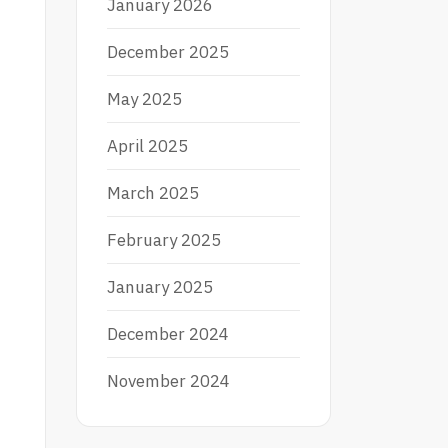
January 2026
December 2025
May 2025
April 2025
March 2025
February 2025
January 2025
December 2024
November 2024