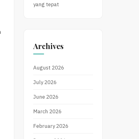
yang tepat
n
Archives
August 2026
July 2026
June 2026
March 2026
February 2026