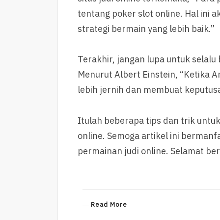
tentang poker slot online. Hal i
strategi bermain yang lebih baik.”
Terakhir, jangan lupa untuk selal
Menurut Albert Einstein, “Ketika 
lebih jernih dan membuat keputusan
Itulah beberapa tips dan trik unt
online. Semoga artikel ini berma
permainan judi online. Selamat b
R
Read More
E