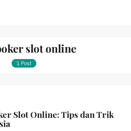
oker slot online
1 Post
r Slot Online: Tips dan Trik
sia