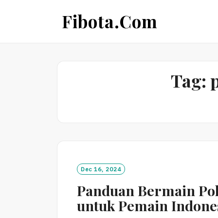
Skip
Fibota.com
to
content
Tag:
p
Dec 16, 2024
Panduan Bermain Poke
untuk Pemain Indone