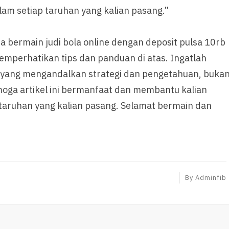
m setiap taruhan yang kalian pasang.”
ba bermain judi bola online dengan deposit pulsa 10rb
emperhatikan tips dan panduan di atas. Ingatlah
 yang mengandalkan strategi dan pengetahuan, buka
ga artikel ini bermanfaat dan membantu kalian
aruhan yang kalian pasang. Selamat bermain dan
By
Adminfib