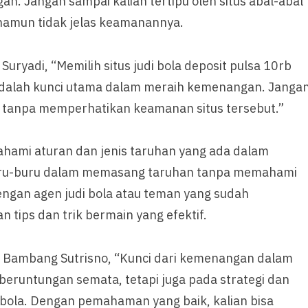
n. Jangan sampai kalian tertipu oleh situs abal-abal
amun tidak jelas keamanannya.
 Suryadi, “Memilih situs judi bola deposit pulsa 10rb
adalah kunci utama dalam meraih kemenangan. Janga
 tanpa memperhatikan keamanan situs tersebut.”
mahami aturan dan jenis taruhan yang ada dalam
buru-buru dalam memasang taruhan tanpa memahami
engan agen judi bola atau teman yang sudah
tips dan trik bermain yang efektif.
, Bambang Sutrisno, “Kunci dari kemenangan dalam
eruntungan semata, tetapi juga pada strategi dan
bola. Dengan pemahaman yang baik, kalian bisa