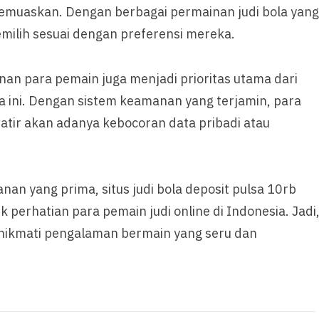
emuaskan. Dengan berbagai permainan judi bola yang
milih sesuai dengan preferensi mereka.
an para pemain juga menjadi prioritas utama dari
esia ini. Dengan sistem keamanan yang terjamin, para
tir akan adanya kebocoran data pribadi atau
nan yang prima, situs judi bola deposit pulsa 10rb
k perhatian para pemain judi online di Indonesia. Jadi
nikmati pengalaman bermain yang seru dan