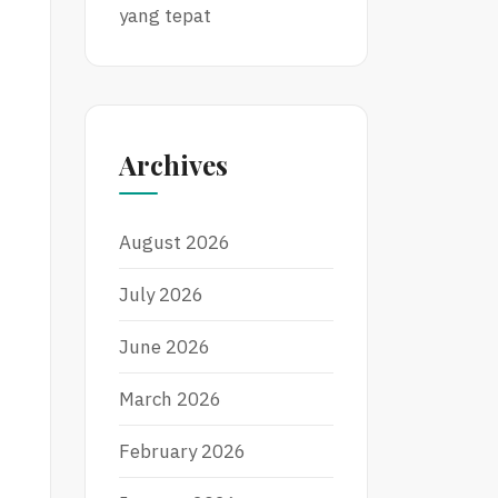
yang tepat
Archives
August 2026
July 2026
,
June 2026
March 2026
February 2026