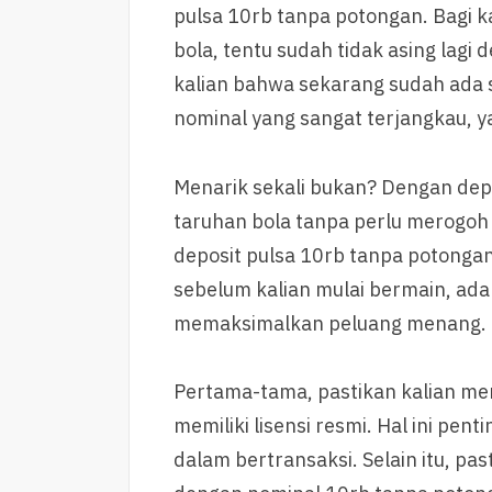
pulsa 10rb tanpa potongan. Bagi 
bola, tentu sudah tidak asing lagi 
kalian bahwa sekarang sudah ada s
nominal yang sangat terjangkau, y
Menarik sekali bukan? Dengan depo
taruhan bola tanpa perlu merogoh k
deposit pulsa 10rb tanpa potongan
sebelum kalian mulai bermain, ada 
memaksimalkan peluang menang.
Pertama-tama, pastikan kalian memi
memiliki lisensi resmi. Hal ini p
dalam bertransaksi. Selain itu, pa