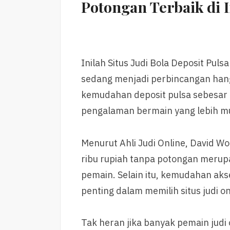
Potongan Terbaik di 
Inilah Situs Judi Bola Deposit Pu
sedang menjadi perbincangan hanga
kemudahan deposit pulsa sebesar 1
pengalaman bermain yang lebih mu
Menurut Ahli Judi Online, David W
ribu rupiah tanpa potongan merup
pemain. Selain itu, kemudahan aks
penting dalam memilih situs judi on
Tak heran jika banyak pemain judi 