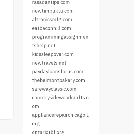
rasadantips.com
newtimbuktu.com
altronicsmfg.com
eatbaconhill.com
programmingassignmen
n
tshelp.net
kidssleepover.com
newtravels.net
paydayloansforus.com
thebelmontbakery.com
safewayclassic.com
countrysidewoodcrafts.c
om
appliancerepairchicagoil.
org
ontariotbf.org