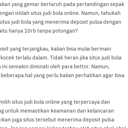
kalian yang gemar bertaruh pada pertandingan sepak
dengan istilah situs judi bola online. Namun, tahukah
itus judi bola yang menerima deposit pulsa dengan
aitu hanya 10rb tanpa potongan?
sit yang terjangkau, kalian bisa mulai bermain
ocek terlalu dalam. Tidak heran jika situs judi bola
 ini semakin diminati oleh para bettor. Namun,
beberapa hal yang perlu kalian perhatikan agar bisa
lih situs judi bola online yang terpercaya dan
enting untuk memastikan keamanan dan kelancaran
stikan juga situs tersebut menerima deposit pulsa