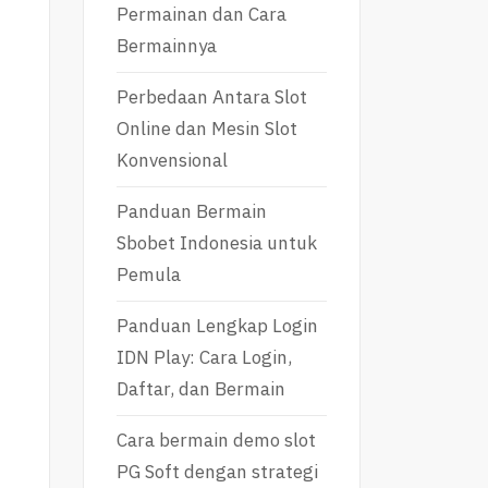
Permainan dan Cara
Bermainnya
Perbedaan Antara Slot
Online dan Mesin Slot
Konvensional
Panduan Bermain
Sbobet Indonesia untuk
Pemula
Panduan Lengkap Login
IDN Play: Cara Login,
Daftar, dan Bermain
Cara bermain demo slot
PG Soft dengan strategi