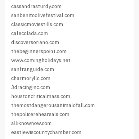
cassandrasturdy.com
sanbenitoolivefestival.com
classicmoviestills.com
cafecolada.com
discoversoriano.com
thebeginnerspoint.com
www.comingholidays.net
sanfranguide.com
charmoryllc.com
3dracinginc.com
houstoncriticalmass.com
themostdangerousanimalofall.com
thepolicerehearsals.com
alliknownow.com
eastlewiscountychamber.com