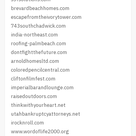
brevardbeachhomes.com
escapefromtheivorytower.com
743southchadwick.com
india-northeast.com
roofing-palmbeach.com
dontfightthefuture.com
arnoldhomesltd.com
coloredpencilcentral.com
cliftonfilmfest.com
imperialbarandlounge.com
raisedoutdoors.com
thinkwithyourheart.net
utahbankruptcyattorneys.net
irocknroll.com
www.wordoflife2000.org