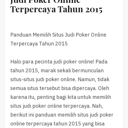
Terpercaya Tahun 2015
Panduan Memilih Situs Judi Poker Online
Terpercaya Tahun 2015
Halo para pecinta judi poker online! Pada
tahun 2015, marak sekali bermunculan
situs-situs judi poker online. Namun, tidak
semua situs tersebut bisa dipercaya. Oleh
karena itu, penting bagi kita untuk memilih
situs judi poker online terpercaya. Nah,
berikut ini panduan memilih situs judi poker
online terpercaya tahun 2015 yang bisa