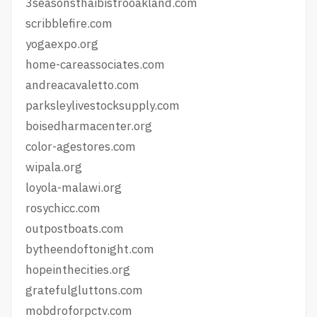
3seasonsthaibistrooakland.com
scribblefire.com
yogaexpo.org
home-careassociates.com
andreacavaletto.com
parksleylivestocksupply.com
boisedharmacenter.org
color-agestores.com
wipala.org
loyola-malawi.org
rosychicc.com
outpostboats.com
bytheendoftonight.com
hopeinthecities.org
gratefulgluttons.com
mobdroforpctv.com