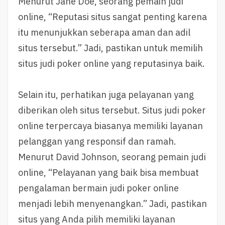
Menurut Jane Doe, seorang pemain judi
online, “Reputasi situs sangat penting karena
itu menunjukkan seberapa aman dan adil
situs tersebut.” Jadi, pastikan untuk memilih
situs judi poker online yang reputasinya baik.
Selain itu, perhatikan juga pelayanan yang
diberikan oleh situs tersebut. Situs judi poker
online terpercaya biasanya memiliki layanan
pelanggan yang responsif dan ramah.
Menurut David Johnson, seorang pemain judi
online, “Pelayanan yang baik bisa membuat
pengalaman bermain judi poker online
menjadi lebih menyenangkan.” Jadi, pastikan
situs yang Anda pilih memiliki layanan