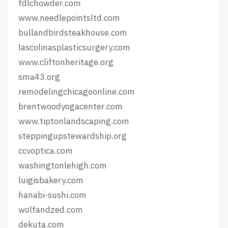
fdlchowder.com
www.needlepointsltd.com
bullandbirdsteakhouse.com
lascolinasplasticsurgery.com
www.cliftonheritage.org
sma43.org
remodelingchicagoonline.com
brentwoodyogacenter.com
www.tiptonlandscaping.com
steppingupstewardship.org
ccvoptica.com
washingtonlehigh.com
luigisbakery.com
hanabi-sushi.com
wolfandzed.com
dekuta.com