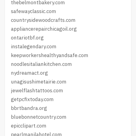
thebelmontbakery.com
safewayclassic.com
countrysidewoodcrafts.com
appliancerepairchicagoil.org
ontariotbf.org
instalegendary.com
keepworkershealthyandsafe.com
noodlesitaliankitchen.com
nydreamact.org
unagisushimetairie.com
jewelflashtattoos.com
getpcfixtoday.com
bbrtbandra.org
bluebonnetcountry.com
epicclipart.com
pearlmanilahotel.com