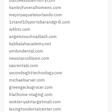
olathekidsdentistry.com
hanleyfuneralhomeinc.com
mejorpaquetesorlando.com
1stand10sportsbarandgrill.com
w4btx.com
angelstouchnaillash.com
kabbalahacademy.net
smilondental.com
newstarcollision.com
sasrentals.com
secondsighttechnology.com
michaelsarver.com
greengeckogrocer.com
hlathome-staging.com
wokteriyakitargetmall.com
lexingtondentalcenter.com