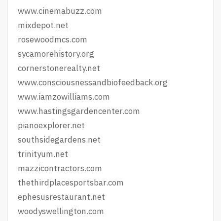
www.cinemabuzz.com
mixdepot.net
rosewoodmcs.com
sycamorehistory.org
cornerstonerealty.net
www.consciousnessandbiofeedback.org
www.iamzowilliams.com
www.hastingsgardencenter.com
pianoexplorer.net
southsidegardens.net
trinityum.net
mazzicontractors.com
thethirdplacesportsbar.com
ephesusrestaurant.net
woodyswellington.com