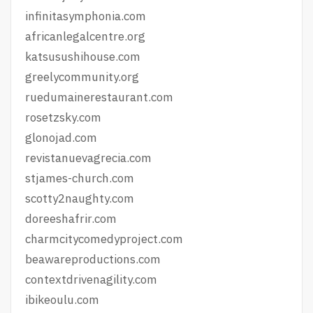
infinitasymphonia.com
africanlegalcentre.org
katsusushihouse.com
greelycommunity.org
ruedumainerestaurant.com
rosetzsky.com
glonojad.com
revistanuevagrecia.com
stjames-church.com
scotty2naughty.com
doreeshafrir.com
charmcitycomedyproject.com
beawareproductions.com
contextdrivenagility.com
ibikeoulu.com