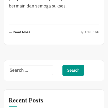
bermain dan semoga sukses!
R
Read More
By
Adminfib
E
A
D
M
O
R
Search
E
for:
Recent Posts