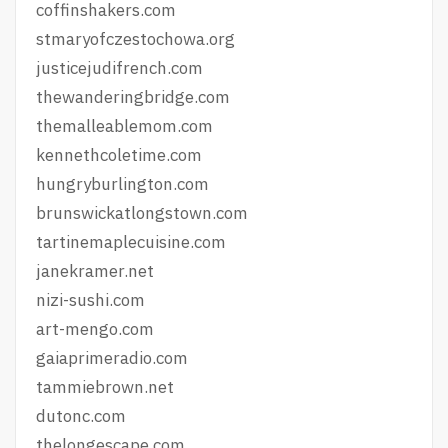
coffinshakers.com
stmaryofczestochowa.org
justicejudifrench.com
thewanderingbridge.com
themalleablemom.com
kennethcoletime.com
hungryburlington.com
brunswickatlongstown.com
tartinemaplecuisine.com
janekramer.net
nizi-sushi.com
art-mengo.com
gaiaprimeradio.com
tammiebrown.net
dutonc.com
thelongescape.com