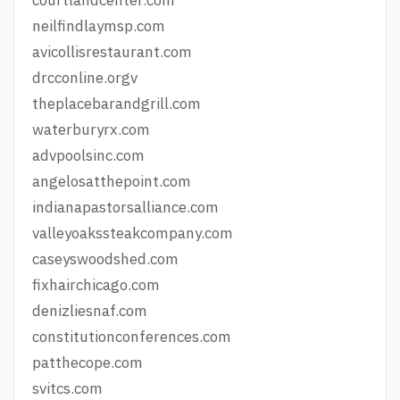
courtlandcenter.com
neilfindlaymsp.com
avicollisrestaurant.com
drcconline.org
v
theplacebarandgrill.com
waterburyrx.com
advpoolsinc.com
angelosatthepoint.com
indianapastorsalliance.com
valleyoakssteakcompany.com
caseyswoodshed.com
fixhairchicago.com
denizliesnaf.com
constitutionconferences.com
patthecope.com
svitcs.com