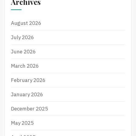
Archives
August 2026
July 2026
June 2026
March 2026
February 2026
January 2026
December 2025
May 2025