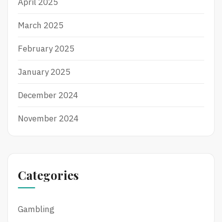
April 2025
March 2025
February 2025
January 2025
December 2024
November 2024
Categories
Gambling