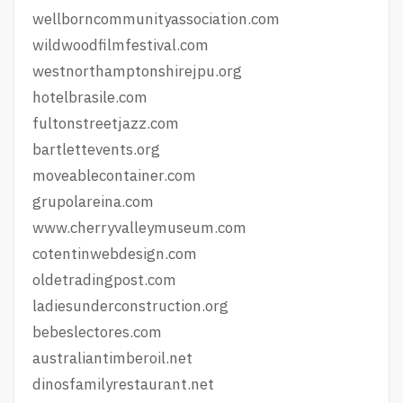
wellborncommunityassociation.com
wildwoodfilmfestival.com
westnorthamptonshirejpu.org
hotelbrasile.com
fultonstreetjazz.com
bartlettevents.org
moveablecontainer.com
grupolareina.com
www.cherryvalleymuseum.com
cotentinwebdesign.com
oldetradingpost.com
ladiesunderconstruction.org
bebeslectores.com
australiantimberoil.net
dinosfamilyrestaurant.net