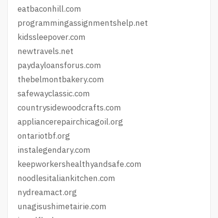
eatbaconhill.com
programmingassignmentshelp.net
kidssleepover.com
newtravels.net
paydayloansforus.com
thebelmontbakery.com
safewayclassic.com
countrysidewoodcrafts.com
appliancerepairchicagoil.org
ontariotbf.org
instalegendary.com
keepworkershealthyandsafe.com
noodlesitaliankitchen.com
nydreamact.org
unagisushimetairie.com