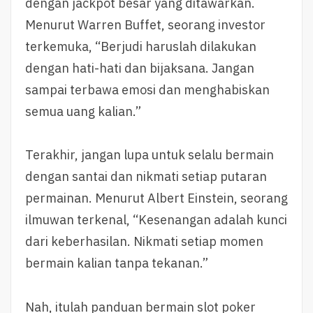
dengan jackpot besar yang ditawarkan.
Menurut Warren Buffet, seorang investor
terkemuka, “Berjudi haruslah dilakukan
dengan hati-hati dan bijaksana. Jangan
sampai terbawa emosi dan menghabiskan
semua uang kalian.”
Terakhir, jangan lupa untuk selalu bermain
dengan santai dan nikmati setiap putaran
permainan. Menurut Albert Einstein, seorang
ilmuwan terkenal, “Kesenangan adalah kunci
dari keberhasilan. Nikmati setiap momen
bermain kalian tanpa tekanan.”
Nah, itulah panduan bermain slot poker