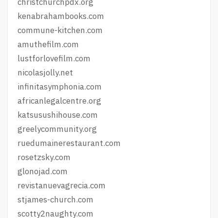
christchurchpdx.org
kenabrahambooks.com
commune-kitchen.com
amuthefilm.com
lustforlovefilm.com
nicolasjolly.net
infinitasymphonia.com
africanlegalcentre.org
katsusushihouse.com
greelycommunity.org
ruedumainerestaurant.com
rosetzsky.com
glonojad.com
revistanuevagrecia.com
stjames-church.com
scotty2naughty.com