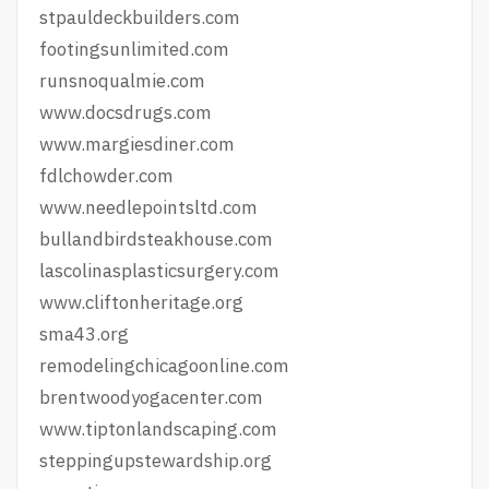
stpauldeckbuilders.com
footingsunlimited.com
runsnoqualmie.com
www.docsdrugs.com
www.margiesdiner.com
fdlchowder.com
www.needlepointsltd.com
bullandbirdsteakhouse.com
lascolinasplasticsurgery.com
www.cliftonheritage.org
sma43.org
remodelingchicagoonline.com
brentwoodyogacenter.com
www.tiptonlandscaping.com
steppingupstewardship.org