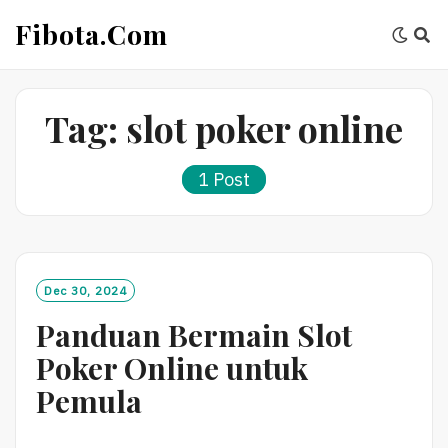
Skip
Fibota.com
to
content
Tag:
slot poker online
1 Post
Dec 30, 2024
Panduan Bermain Slot
Poker Online untuk
Pemula