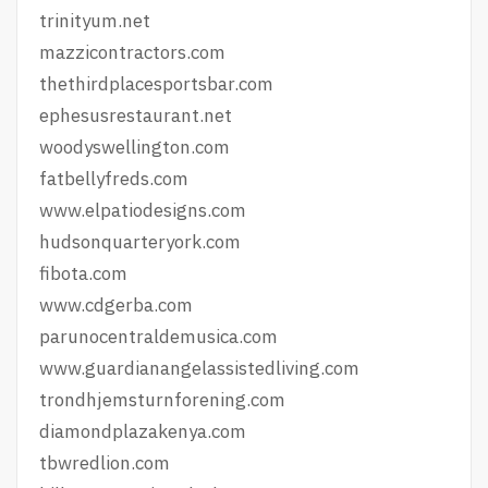
trinityum.net
mazzicontractors.com
thethirdplacesportsbar.com
ephesusrestaurant.net
woodyswellington.com
fatbellyfreds.com
www.elpatiodesigns.com
hudsonquarteryork.com
fibota.com
www.cdgerba.com
parunocentraldemusica.com
www.guardianangelassistedliving.com
trondhjemsturnforening.com
diamondplazakenya.com
tbwredlion.com