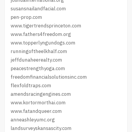
joshuainternational.org
susansnailandfacial.com
pen-prop.com
www.tigertrendsprinceton.com
www.fathers4freedom.org
www.topperlyngundogs.com
runningoftheelkhalf.com
jeffdunaheerealty.com
peacestrengthyoga.com
freedomfinancialsolutionsinc.com
flexfoldtraps.com
amendsracingengines.com
www.kortormorthai.com
www.fatandqueer.com
anneashleyumc.org
landsurveyskansascity.com