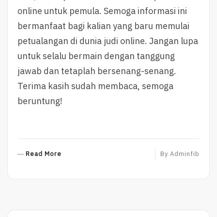
online untuk pemula. Semoga informasi ini
bermanfaat bagi kalian yang baru memulai
petualangan di dunia judi online. Jangan lupa
untuk selalu bermain dengan tanggung
jawab dan tetaplah bersenang-senang.
Terima kasih sudah membaca, semoga
beruntung!
R
Read More
By
Adminfib
E
A
D
M
O