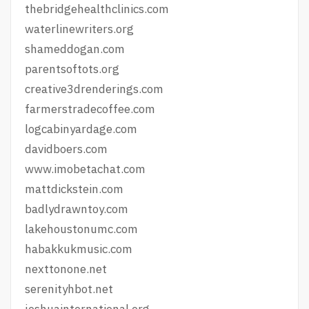
thebridgehealthclinics.com
waterlinewriters.org
shameddogan.com
parentsoftots.org
creative3drenderings.com
farmerstradecoffee.com
logcabinyardage.com
davidboers.com
www.imobetachat.com
mattdickstein.com
badlydrawntoy.com
lakehoustonumc.com
habakkukmusic.com
nexttonone.net
serenityhbot.net