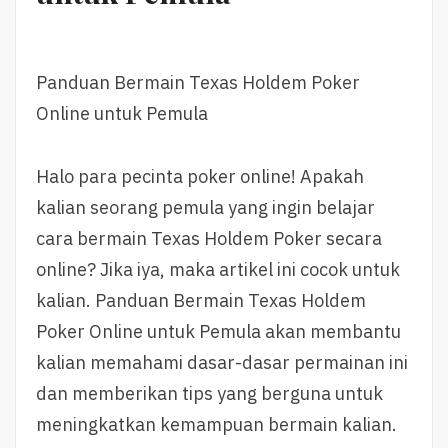
Panduan Bermain Texas Holdem Poker
Online untuk Pemula
Halo para pecinta poker online! Apakah
kalian seorang pemula yang ingin belajar
cara bermain Texas Holdem Poker secara
online? Jika iya, maka artikel ini cocok untuk
kalian. Panduan Bermain Texas Holdem
Poker Online untuk Pemula akan membantu
kalian memahami dasar-dasar permainan ini
dan memberikan tips yang berguna untuk
meningkatkan kemampuan bermain kalian.