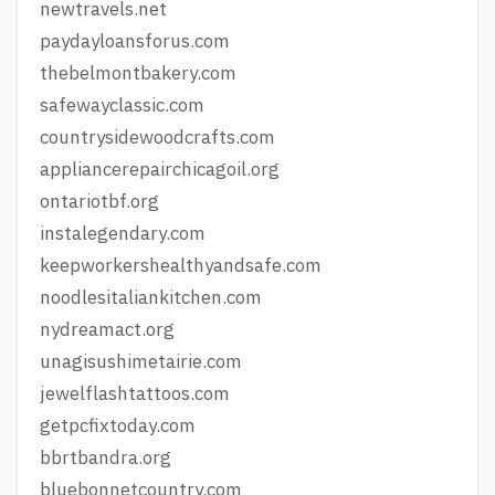
newtravels.net
paydayloansforus.com
thebelmontbakery.com
safewayclassic.com
countrysidewoodcrafts.com
appliancerepairchicagoil.org
ontariotbf.org
instalegendary.com
keepworkershealthyandsafe.com
noodlesitaliankitchen.com
nydreamact.org
unagisushimetairie.com
jewelflashtattoos.com
getpcfixtoday.com
bbrtbandra.org
bluebonnetcountry.com