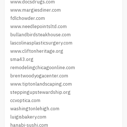
www.docsdrugs.com
www.margiesdiner.com
fdlchowder.com
www.needlepointsltd.com
bullandbirdsteakhouse.com
lascolinasplasticsurgery.com
www.cliftonheritage.org
sma43.org
remodelingchicagoonline.com
brentwoodyogacenter.com
www.tiptonlandscaping.com
steppingupstewardship.org
ccvoptica.com
washingtonlehigh.com
luigisbakery.com
hanabi-sushi.com