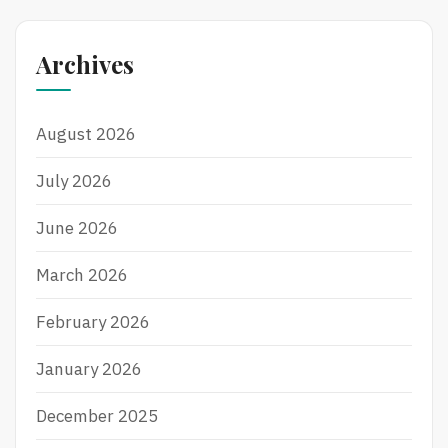
Archives
August 2026
July 2026
June 2026
March 2026
February 2026
January 2026
December 2025