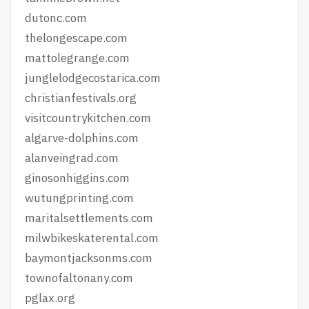
dutonc.com
thelongescape.com
mattolegrange.com
junglelodgecostarica.com
christianfestivals.org
visitcountrykitchen.com
algarve-dolphins.com
alanveingrad.com
ginosonhiggins.com
wutungprinting.com
maritalsettlements.com
milwbikeskaterental.com
baymontjacksonms.com
townofaltonany.com
pglax.org