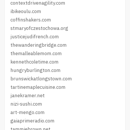
contextdrivenagility.com
ibikeoulu.com
coffinshakers.com
stmaryofczestochowa.org
justicejudifrench.com
thewanderingbridge.com
themalleablemom.com
kennethcoletime.com
hungryburlington.com
brunswickatlongstown.com
tartinemaplecuisine.com
janekramer.net
nizi-sushi.com
art-mengo.com
gaiaprimeradio.com
tammiebrown.net