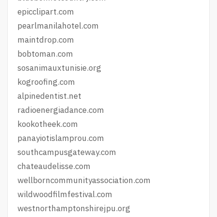
epicclipart.com
pearlmanilahotel.com
maintdrop.com
bobtoman.com
sosanimauxtunisie.org
kogroofing.com
alpinedentist.net
radioenergiadance.com
kookotheek.com
panayiotislamprou.com
southcampusgateway.com
chateaudelisse.com
wellborncommunityassociation.com
wildwoodfilmfestival.com
westnorthamptonshirejpu.org