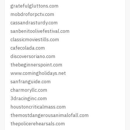
gratefulgluttons.com
mobdroforpctv.com
cassandrasturdy.com
sanbenitoolivefestival.com
classicmoviestills.com
cafecolada.com
discoversoriano.com
thebeginnerspoint.com
www.comingholidays.net
sanfranguide.com
charmoryllc.com
3dracinginc.com
houstoncriticalmass.com
themostdangerousanimalofall.com
thepolicerehearsals.com