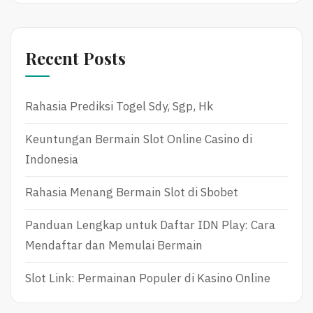
Recent Posts
Rahasia Prediksi Togel Sdy, Sgp, Hk
Keuntungan Bermain Slot Online Casino di
Indonesia
Rahasia Menang Bermain Slot di Sbobet
Panduan Lengkap untuk Daftar IDN Play: Cara
Mendaftar dan Memulai Bermain
Slot Link: Permainan Populer di Kasino Online