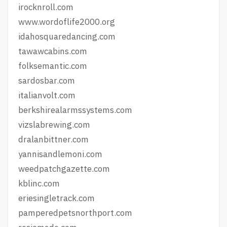
irocknroll.com
www.wordoflife2000.org
idahosquaredancing.com
tawawcabins.com
folksemantic.com
sardosbar.com
italianvolt.com
berkshirealarmssystems.com
vizslabrewing.com
dralanbittner.com
yannisandlemoni.com
weedpatchgazette.com
kblinc.com
eriesingletrack.com
pamperedpetsnorthport.com