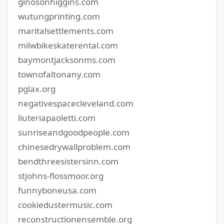
ginosonhiggins.com
wutungprinting.com
maritalsettlements.com
milwbikeskaterental.com
baymontjacksonms.com
townofaltonany.com
pglax.org
negativespacecleveland.com
liuteriapaoletti.com
sunriseandgoodpeople.com
chinesedrywallproblem.com
bendthreesistersinn.com
stjohns-flossmoor.org
funnyboneusa.com
cookiedustermusic.com
reconstructionensemble.org