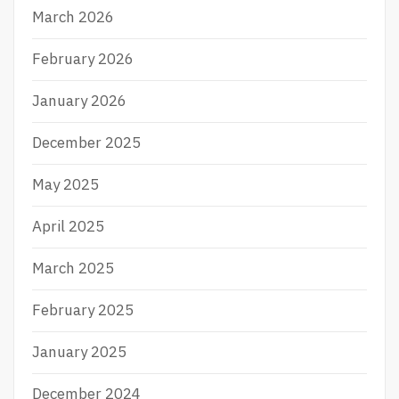
March 2026
February 2026
January 2026
December 2025
May 2025
April 2025
March 2025
February 2025
January 2025
December 2024