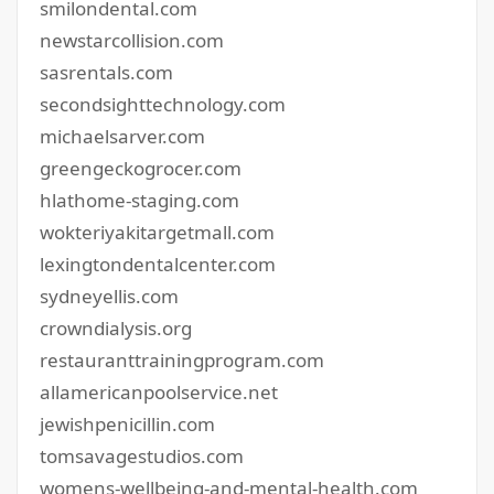
smilondental.com
newstarcollision.com
sasrentals.com
secondsighttechnology.com
michaelsarver.com
greengeckogrocer.com
hlathome-staging.com
wokteriyakitargetmall.com
lexingtondentalcenter.com
sydneyellis.com
crowndialysis.org
restauranttrainingprogram.com
allamericanpoolservice.net
jewishpenicillin.com
tomsavagestudios.com
womens-wellbeing-and-mental-health.com