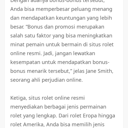
Dengan adanya bonus-bonus tersebut,
Anda bisa memperbesar peluang menang
dan mendapatkan keuntungan yang lebih
besar. “Bonus dan promosi merupakan
salah satu faktor yang bisa meningkatkan
minat pemain untuk bermain di situs rolet
online resmi. Jadi, jangan lewatkan
kesempatan untuk mendapatkan bonus-
bonus menarik tersebut,” jelas Jane Smith,
seorang ahli perjudian online.
Ketiga, situs rolet online resmi
menyediakan berbagai jenis permainan
rolet yang lengkap. Dari rolet Eropa hingga
rolet Amerika, Anda bisa memilih jenis