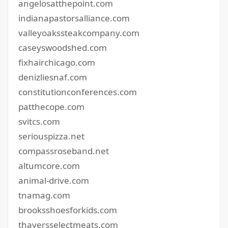
angelosatthepoint.com
indianapastorsalliance.com
valleyoakssteakcompany.com
caseyswoodshed.com
fixhairchicago.com
denizliesnaf.com
constitutionconferences.com
patthecope.com
svitcs.com
seriouspizza.net
compassroseband.net
altumcore.com
animal-drive.com
tnamag.com
brooksshoesforkids.com
thayersselectmeats.com