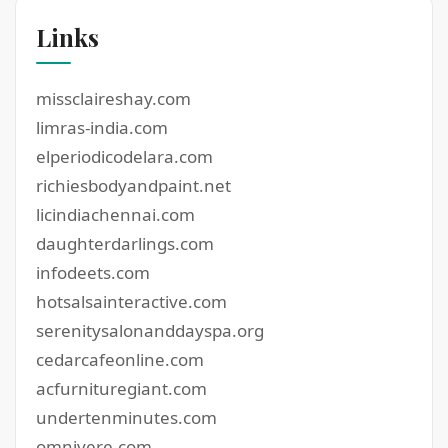
Links
missclaireshay.com
limras-india.com
elperiodicodelara.com
richiesbodyandpaint.net
licindiachennai.com
daughterdarlings.com
infodeets.com
hotsalsainteractive.com
serenitysalonanddayspa.org
cedarcafeonline.com
acfurnituregiant.com
undertenminutes.com
omnivere.com