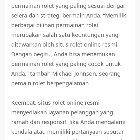
permainan rolet yang paling sesuai dengan
selera dan strategi bermain Anda. “Memiliki
berbagai pilihan permainan rolet
merupakan salah satu keuntungan yang
ditawarkan oleh situs rolet online resmi.
Dengan begitu, Anda bisa menemukan
permainan rolet yang paling cocok untuk
Anda,” tambah Michael Johnson, seorang
pemain rolet berpengalaman.
Keempat, situs rolet online resmi
menyediakan layanan pelanggan yang
ramah dan responsif. Jika Anda mengalami
kendala atau memiliki pertanyaan seputar