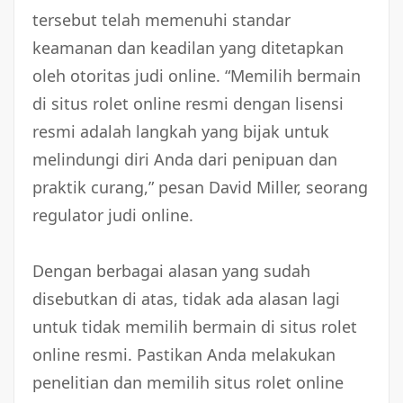
tersebut telah memenuhi standar
keamanan dan keadilan yang ditetapkan
oleh otoritas judi online. “Memilih bermain
di situs rolet online resmi dengan lisensi
resmi adalah langkah yang bijak untuk
melindungi diri Anda dari penipuan dan
praktik curang,” pesan David Miller, seorang
regulator judi online.
Dengan berbagai alasan yang sudah
disebutkan di atas, tidak ada alasan lagi
untuk tidak memilih bermain di situs rolet
online resmi. Pastikan Anda melakukan
penelitian dan memilih situs rolet online