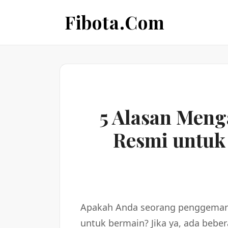
Skip
Fibota.com
to
content
5 Alasan Meng
Resmi untuk
Apakah Anda seorang penggemar t
untuk bermain? Jika ya, ada bebe