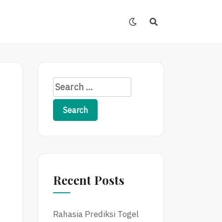
Search
for:
Recent Posts
Rahasia Prediksi Togel