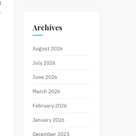
t
n
Archives
August 2026
July 2026
June 2026
March 2026
February 2026
January 2026
December 2025