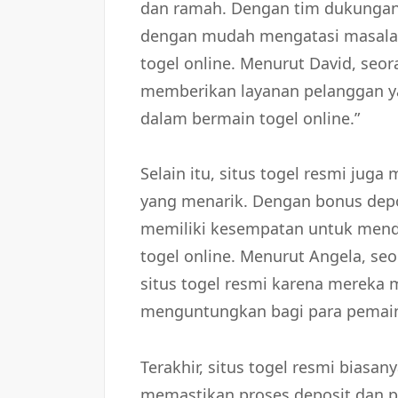
dan ramah. Dengan tim dukungan
dengan mudah mengatasi masalah
togel online. Menurut David, seora
memberikan layanan pelanggan y
dalam bermain togel online.”
Selain itu, situs togel resmi j
yang menarik. Dengan bonus depo
memiliki kesempatan untuk mend
togel online. Menurut Angela, seo
situs togel resmi karena mereka
menguntungkan bagi para pemain
Terakhir, situs togel resmi bias
memastikan proses deposit dan p