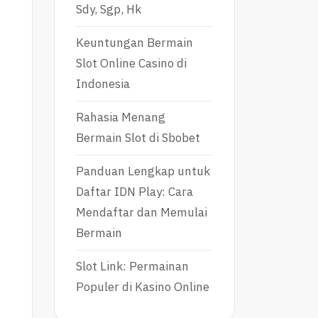
Sdy, Sgp, Hk
Keuntungan Bermain
Slot Online Casino di
Indonesia
Rahasia Menang
Bermain Slot di Sbobet
Panduan Lengkap untuk
Daftar IDN Play: Cara
Mendaftar dan Memulai
Bermain
Slot Link: Permainan
Populer di Kasino Online