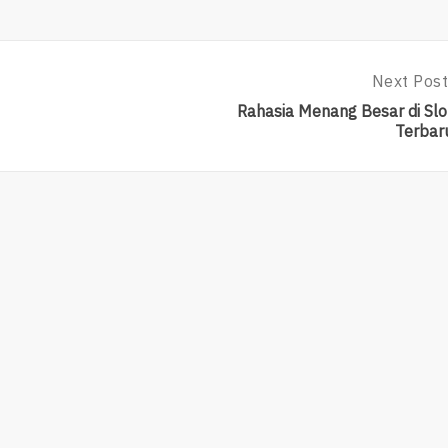
Next Post
Next
Post:
Rahasia Menang Besar di Slo
Rahasia
Terbar
Menang
Besar
Di
Slot
Terbaru