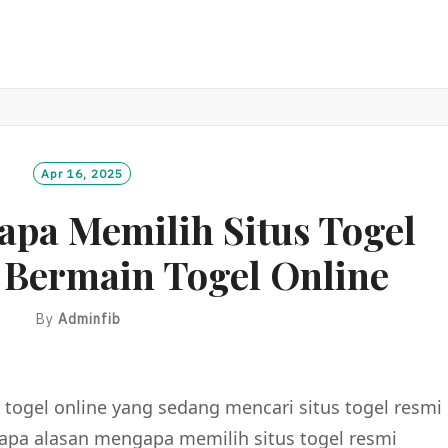
Apr 16, 2025
apa Memilih Situs Togel
 Bermain Togel Online
By
Adminfib
ogel online yang sedang mencari situs togel resmi
rapa alasan mengapa memilih situs togel resmi