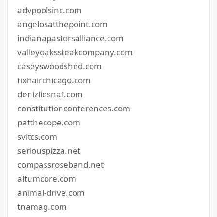
advpoolsinc.com
angelosatthepoint.com
indianapastorsalliance.com
valleyoakssteakcompany.com
caseyswoodshed.com
fixhairchicago.com
denizliesnaf.com
constitutionconferences.com
patthecope.com
svitcs.com
seriouspizza.net
compassroseband.net
altumcore.com
animal-drive.com
tnamag.com