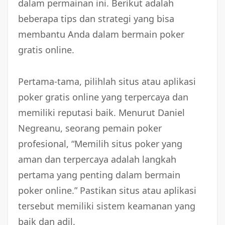
dalam permainan ini. Berikut adalah
beberapa tips dan strategi yang bisa
membantu Anda dalam bermain poker
gratis online.
Pertama-tama, pilihlah situs atau aplikasi
poker gratis online yang terpercaya dan
memiliki reputasi baik. Menurut Daniel
Negreanu, seorang pemain poker
profesional, “Memilih situs poker yang
aman dan terpercaya adalah langkah
pertama yang penting dalam bermain
poker online.” Pastikan situs atau aplikasi
tersebut memiliki sistem keamanan yang
baik dan adil.