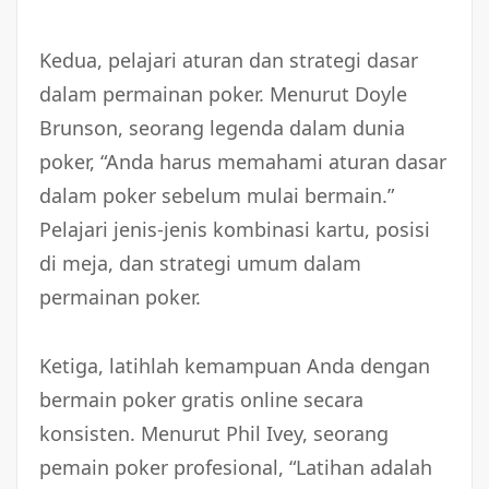
Kedua, pelajari aturan dan strategi dasar
dalam permainan poker. Menurut Doyle
Brunson, seorang legenda dalam dunia
poker, “Anda harus memahami aturan dasar
dalam poker sebelum mulai bermain.”
Pelajari jenis-jenis kombinasi kartu, posisi
di meja, dan strategi umum dalam
permainan poker.
Ketiga, latihlah kemampuan Anda dengan
bermain poker gratis online secara
konsisten. Menurut Phil Ivey, seorang
pemain poker profesional, “Latihan adalah