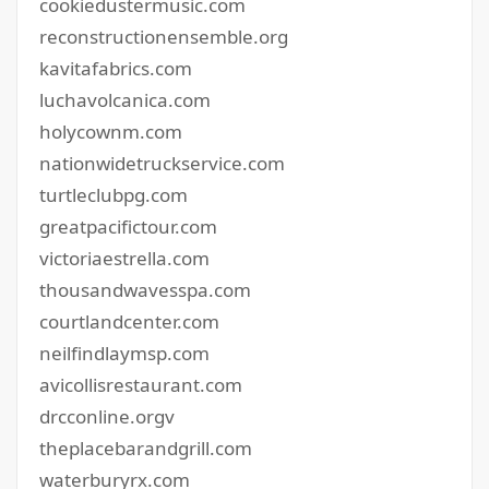
cookiedustermusic.com
reconstructionensemble.org
kavitafabrics.com
luchavolcanica.com
holycownm.com
nationwidetruckservice.com
turtleclubpg.com
greatpacifictour.com
victoriaestrella.com
thousandwavesspa.com
courtlandcenter.com
neilfindlaymsp.com
avicollisrestaurant.com
drcconline.org
v
theplacebarandgrill.com
waterburyrx.com