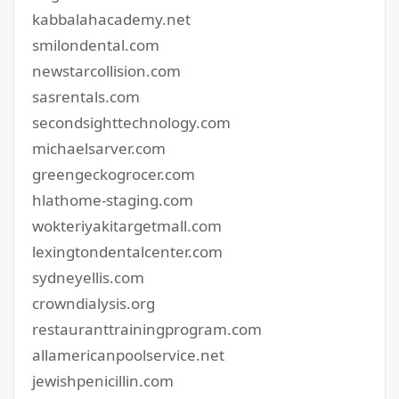
kabbalahacademy.net
smilondental.com
newstarcollision.com
sasrentals.com
secondsighttechnology.com
michaelsarver.com
greengeckogrocer.com
hlathome-staging.com
wokteriyakitargetmall.com
lexingtondentalcenter.com
sydneyellis.com
crowndialysis.org
restauranttrainingprogram.com
allamericanpoolservice.net
jewishpenicillin.com