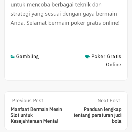
untuk mencoba berbagai teknik dan
strategi yang sesuai dengan gaya bermain
Anda. Selamat bermain poker gratis online!
Gambling
Poker Gratis
Online
Post
Previous Post
Next Post
Previous
Next
Post:
Post:
navigation
Manfaat Bermain Mesin
Panduan lengkap
Manfaat
Panduan
Slot untuk
tentang peraturan judi
Bermain
Lengkap
Kesejahteraan Mental
bola
Mesin
Tentang
Slot
Peraturan