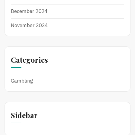
December 2024
November 2024
Categories
Gambling
Sidebar