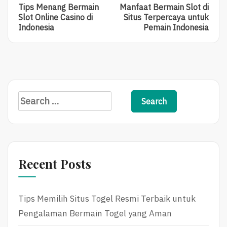
Post:
Post:
navigation
Tips Menang Bermain
Manfaat Bermain Slot di
Tips
Manfaat
Slot Online Casino di
Situs Terpercaya untuk
Menang
Bermain
Indonesia
Pemain Indonesia
Bermain
Slot
Slot
Di
Online
Situs
Casino
Terpercaya
Di
Untuk
Indonesia
Pemain
Indonesia
Search
for:
Recent Posts
Tips Memilih Situs Togel Resmi Terbaik untuk
Pengalaman Bermain Togel yang Aman