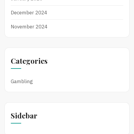
December 2024
November 2024
Categories
Gambling
Sidebar