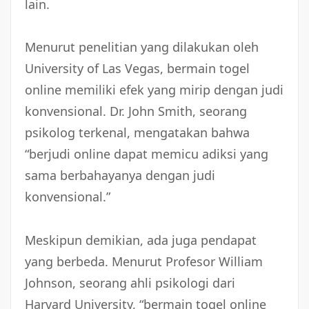
lain.
Menurut penelitian yang dilakukan oleh
University of Las Vegas, bermain togel
online memiliki efek yang mirip dengan judi
konvensional. Dr. John Smith, seorang
psikolog terkenal, mengatakan bahwa
“berjudi online dapat memicu adiksi yang
sama berbahayanya dengan judi
konvensional.”
Meskipun demikian, ada juga pendapat
yang berbeda. Menurut Profesor William
Johnson, seorang ahli psikologi dari
Harvard University, “bermain togel online