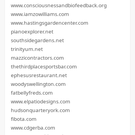
www.consciousnessandbiofeedback.org
www.iamzowilliams.com
www.hastingsgardencenter.com
pianoexplorer.net
southsidegardens.net
trinityum.net
mazzicontractors.com
thethirdplacesportsbar.com
ephesusrestaurant.net
woodyswellington.com
fatbellyfreds.com
www.elpatiodesigns.com
hudsonquarteryork.com
fibota.com
www.cdgerba.com