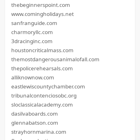
thebeginnerspoint.com
www.comingholidays.net
sanfranguide.com
charmoryllc.com
3dracinginc.com
houstoncriticalmass.com
themostdangerousanimalofall.com
thepolicerehearsals.com
alliknownow.com
eastlewiscountychamber.com
tribunalcontenciosobc.org
sloclassicalacademy.com
dasilvaboards.com
glennabatson.com
strayhornmarina.com