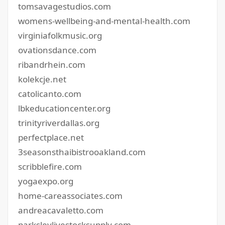
tomsavagestudios.com
womens-wellbeing-and-mental-health.com
virginiafolkmusic.org
ovationsdance.com
ribandrhein.com
kolekcje.net
catolicanto.com
lbkeducationcenter.org
trinityriverdallas.org
perfectplace.net
3seasonsthaibistrooakland.com
scribblefire.com
yogaexpo.org
home-careassociates.com
andreacavaletto.com
parksleylivestocksupply.com