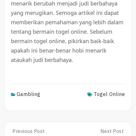
menarik berubah menjadi judi berbahaya
yang merugikan. Semoga artikel ini dapat
memberikan pemahaman yang lebih dalam
tentang bermain togel online. Sebelum
bermain togel online, pikirkan baik-baik
apakah ini benar-benar hobi menarik
ataukah judi berbahaya.
Gambling
Togel Online
Post
Previous Post
Next Post
Previous
Next