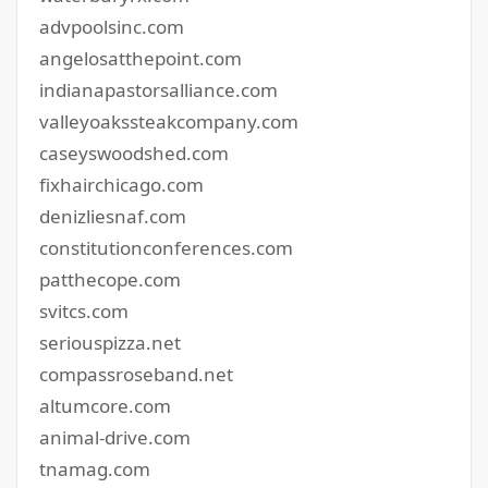
advpoolsinc.com
angelosatthepoint.com
indianapastorsalliance.com
valleyoakssteakcompany.com
caseyswoodshed.com
fixhairchicago.com
denizliesnaf.com
constitutionconferences.com
patthecope.com
svitcs.com
seriouspizza.net
compassroseband.net
altumcore.com
animal-drive.com
tnamag.com