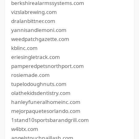
berkshirealarmssystems.com
vizslabrewing.com
dralanbittner.com
yannisandlemoni.com
weedpatchgazette.com
kblinc.com
eriesingletrack.com
pamperedpetsnorthport.com
rosiemade.com
tupelodoughnuts.com
olathekidsdentistry.com
hanleyfuneralhomeinc.com
mejorpaquetesorlando.com
1stand10sportsbarandgrill.com
w4btx.com
angelstouchnaillash.com