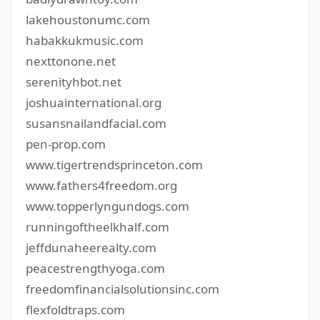
lakehoustonumc.com
habakkukmusic.com
nexttonone.net
serenityhbot.net
joshuainternational.org
susansnailandfacial.com
pen-prop.com
www.tigertrendsprinceton.com
www.fathers4freedom.org
www.topperlyngundogs.com
runningoftheelkhalf.com
jeffdunaheerealty.com
peacestrengthyoga.com
freedomfinancialsolutionsinc.com
flexfoldtraps.com