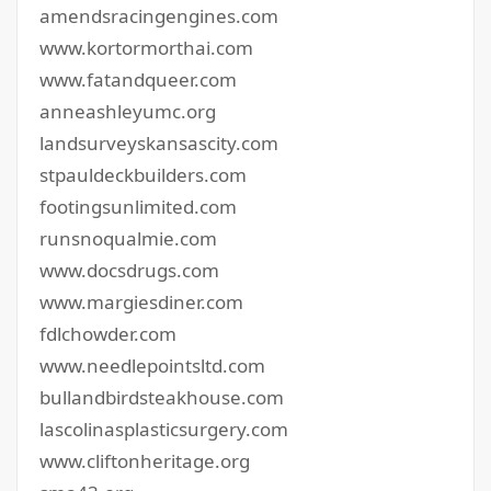
amendsracingengines.com
www.kortormorthai.com
www.fatandqueer.com
anneashleyumc.org
landsurveyskansascity.com
stpauldeckbuilders.com
footingsunlimited.com
runsnoqualmie.com
www.docsdrugs.com
www.margiesdiner.com
fdlchowder.com
www.needlepointsltd.com
bullandbirdsteakhouse.com
lascolinasplasticsurgery.com
www.cliftonheritage.org