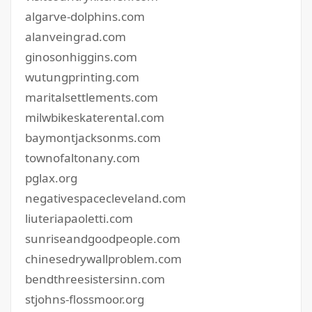
algarve-dolphins.com
alanveingrad.com
ginosonhiggins.com
wutungprinting.com
maritalsettlements.com
milwbikeskaterental.com
baymontjacksonms.com
townofaltonany.com
pglax.org
negativespacecleveland.com
liuteriapaoletti.com
sunriseandgoodpeople.com
chinesedrywallproblem.com
bendthreesistersinn.com
stjohns-flossmoor.org