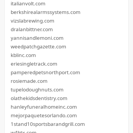
italianvolt.com
berkshirealarmssystems.com
vizslabrewing.com
dralanbittner.com
yannisandlemoni.com
weedpatchgazette.com
kblinc.com
eriesingletrack.com
pamperedpetsnorthport.com
rosiemade.com
tupelodoughnuts.com
olathekidsdentistry.com
hanleyfuneralhomeinc.com
mejorpaquetesorlando.com
1stand10sportsbarandgrill.com
w4btx.com