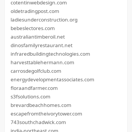
cotentinwebdesign.com
oldetradingpost.com
ladiesunderconstruction.org
bebeslectores.com
australiantimberoil.net
dinosfamilyrestaurant.net
infraredbuildingtechnologies.com
harvesttablehermann.com
carrosdegolfclub.com
energydevelopmentassociates.com
floraandfarmer.com
s3fsolutions.com
brevardbeachhomes.com
escapefromtheivorytower.com
743southchadwick.com
india-northeast.com