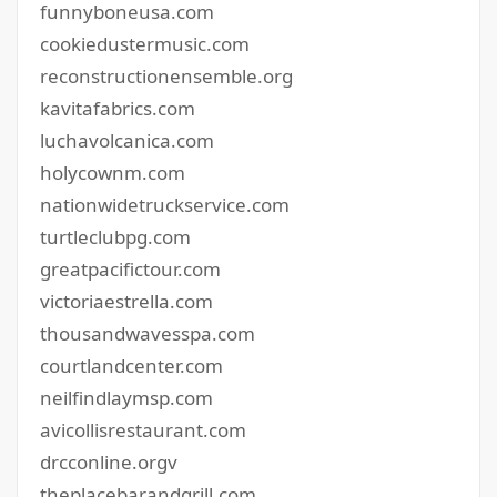
funnyboneusa.com
cookiedustermusic.com
reconstructionensemble.org
kavitafabrics.com
luchavolcanica.com
holycownm.com
nationwidetruckservice.com
turtleclubpg.com
greatpacifictour.com
victoriaestrella.com
thousandwavesspa.com
courtlandcenter.com
neilfindlaymsp.com
avicollisrestaurant.com
drcconline.org
v
theplacebarandgrill.com