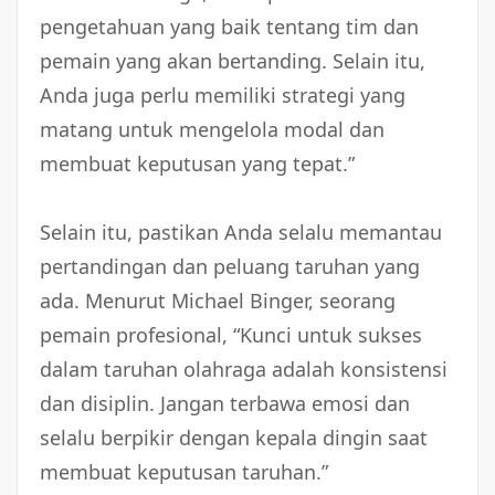
pengetahuan yang baik tentang tim dan
pemain yang akan bertanding. Selain itu,
Anda juga perlu memiliki strategi yang
matang untuk mengelola modal dan
membuat keputusan yang tepat.”
Selain itu, pastikan Anda selalu memantau
pertandingan dan peluang taruhan yang
ada. Menurut Michael Binger, seorang
pemain profesional, “Kunci untuk sukses
dalam taruhan olahraga adalah konsistensi
dan disiplin. Jangan terbawa emosi dan
selalu berpikir dengan kepala dingin saat
membuat keputusan taruhan.”