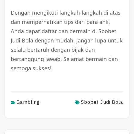
Dengan mengikuti langkah-langkah di atas
dan memperhatikan tips dari para ahli,
Anda dapat daftar dan bermain di Sbobet
Judi Bola dengan mudah. Jangan lupa untuk
selalu bertaruh dengan bijak dan
bertanggung jawab. Selamat bermain dan
semoga sukses!
Gambling
Sbobet Judi Bola