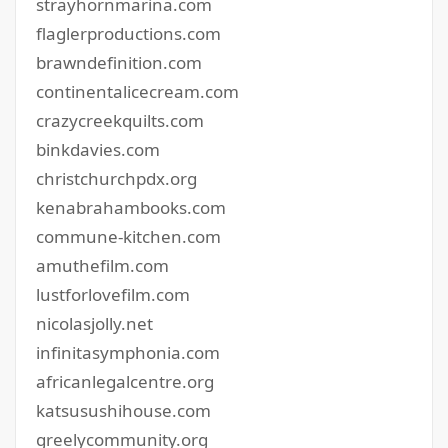
strayhornmarina.com
flaglerproductions.com
brawndefinition.com
continentalicecream.com
crazycreekquilts.com
binkdavies.com
christchurchpdx.org
kenabrahambooks.com
commune-kitchen.com
amuthefilm.com
lustforlovefilm.com
nicolasjolly.net
infinitasymphonia.com
africanlegalcentre.org
katsusushihouse.com
greelycommunity.org