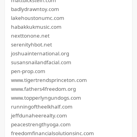
mattdickstein.com
badlydrawntoy.com
lakehoustonumc.com
habakkukmusic.com
nexttonone.net
serenityhbot.net
joshuainternational.org
susansnailandfacial.com
pen-prop.com
www.tigertrendsprinceton.com
www.fathers4freedom.org
www.topperlyngundogs.com
runningoftheelkhalf.com
jeffdunaheerealty.com
peacestrengthyoga.com
freedomfinancialsolutionsinc.com