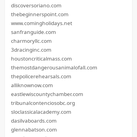
discoversoriano.com
thebeginnerspoint.com
www.comingholidays.net
sanfranguide.com
charmoryllc.com
3dracinginc.com
houstoncriticalmass.com
themostdangerousanimalofall.com
thepolicerehearsals.com
alliknownow.com
eastlewiscountychamber.com
tribunalcontenciosobc.org
sloclassicalacademy.com
dasilvaboards.com
glennabatson.com