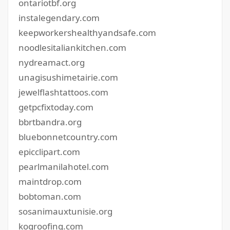
ontariotbf.org
instalegendary.com
keepworkershealthyandsafe.com
noodlesitaliankitchen.com
nydreamact.org
unagisushimetairie.com
jewelflashtattoos.com
getpcfixtoday.com
bbrtbandra.org
bluebonnetcountry.com
epicclipart.com
pearlmanilahotel.com
maintdrop.com
bobtoman.com
sosanimauxtunisie.org
kogroofing.com