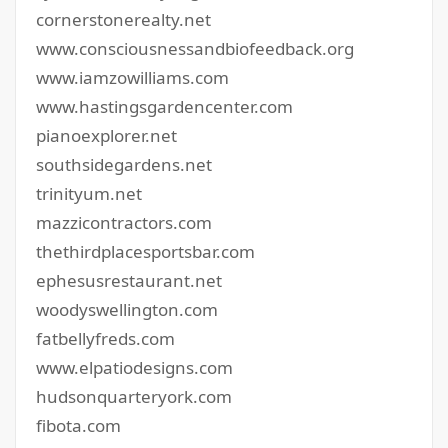
cornerstonerealty.net
www.consciousnessandbiofeedback.org
www.iamzowilliams.com
www.hastingsgardencenter.com
pianoexplorer.net
southsidegardens.net
trinityum.net
mazzicontractors.com
thethirdplacesportsbar.com
ephesusrestaurant.net
woodyswellington.com
fatbellyfreds.com
www.elpatiodesigns.com
hudsonquarteryork.com
fibota.com