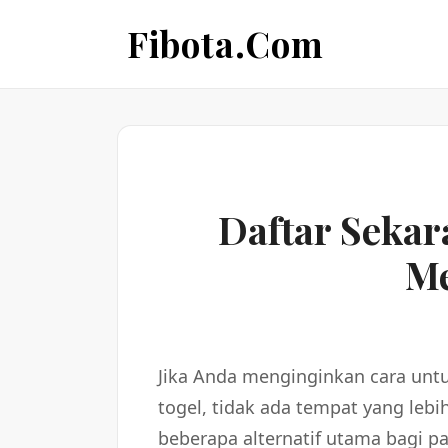
Skip
Fibota.com
to
content
Daftar Sekar
Me
Jika Anda menginginkan cara un
togel, tidak ada tempat yang lebih
beberapa alternatif utama bagi 