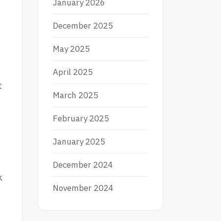
January 2026
December 2025
May 2025
April 2025
t
March 2025
February 2025
January 2025
December 2024
k
November 2024