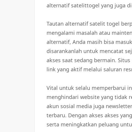
alternatif satelittogel yang juga d
Tautan alternatif satelit togel b
mengalami masalah atau mainte
alternatif, Anda masih bisa masuk
disarankanlah untuk mencatat sej
akses saat sedang bermain. Situs
link yang aktif melalui saluran re
Vital untuk selalu memperbarui in
menghindari website yang tidak re
akun sosial media juga newsletter
terbaru. Dengan akses akses yang 
serta meningkatkan peluang untu