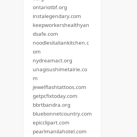
ontariotbf.org
instalegendary.com
keepworkershealthyan
dsafe.com
noodlesitaliankitchen.c
om
nydreamact.org
unagisushimetairie.co
m
jewelflashtattoos.com
getpcfixtoday.com
bbrtbandra.org
bluebonnetcountry.com
epicclipart.com
pearlmanilahotel.com