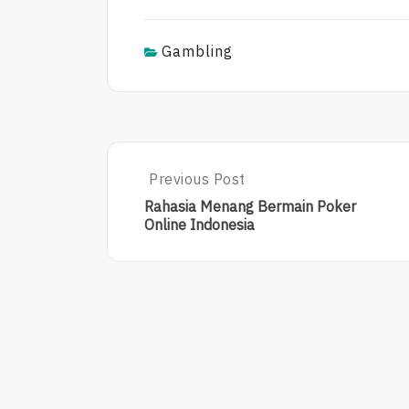
Gambling
Post
Previous Post
Previous
Post:
navigation
Rahasia Menang Bermain Poker
Rahasia
Online Indonesia
Menang
Bermain
Poker
Online
Indonesia