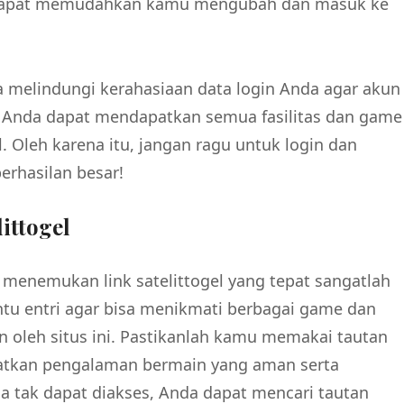
 dapat memudahkan kamu mengubah dan masuk ke
a melindungi kerahasiaan data login Anda agar akun
n, Anda dapat mendapatkan semua fasilitas dan game
l. Oleh karena itu, jangan ragu untuk login dan
erhasilan besar!
ittogel
menemukan link satelittogel yang tepat sangatlah
ntu entri agar bisa menikmati berbagai game dan
n oleh situs ini. Pastikanlah kamu memakai tautan
patkan pengalaman bermain yang aman serta
a tak dapat diakses, Anda dapat mencari tautan