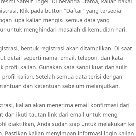
esmi Satelit Togel. Di beranda utama, kalian bakal
strasi. Klik pada button "Daftar" yang tersedia
angan lupa kalian mengisi semua data yang
jur untuk menghindari masalah di kemudian hari.
trasi, bentuk registrasi akan ditampilkan. Di saat
ut detail seperti nama, email, telepon, dan kata
k profil kalian. Gunakan kata sandi kuat dan sulit
rofil kalian. Setelah semua data terisi dengan
ketentuan dan ketentuan sebelum melanjutkan.
trasi, kalian akan menerima email konfirmasi dari
ut dan ikuti tautan link dari email untuk meng-
rofil diaktifkan, Anda sudah siap untuk melakukan ke
h. Pastikan kalian menyimpan informasi login kalian