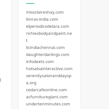
missclaireshay.com
limras-india.com
elperiodicodelara.com
richiesbodyandpaint.ne
t
licindiachennai.com
daughterdarlings.com
infodeets.com
hotsalsainteractive.com
serenitysalonanddaysp
l
a.org
cedarcafeonline.com
acfurnituregiant.com
undertenminutes.com