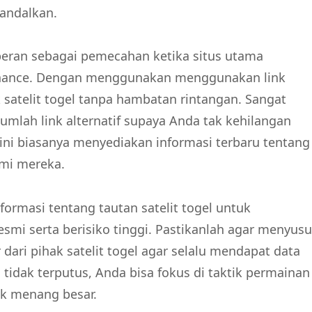
iandalkan.
erperan sebagai pemecahan ketika situs utama
nance. Dengan menggunakan menggunakan link
 satelit togel tanpa hambatan rintangan. Sangat
umlah link alternatif supaya Anda tak kehilangan
 ini biasanya menyediakan informasi terbaru tentang
smi mereka.
formasi tentang tautan satelit togel untuk
smi serta berisiko tinggi. Pastikanlah agar menyusu
 dari pihak satelit togel agar selalu mendapat data
tidak terputus, Anda bisa fokus di taktik permainan
k menang besar.