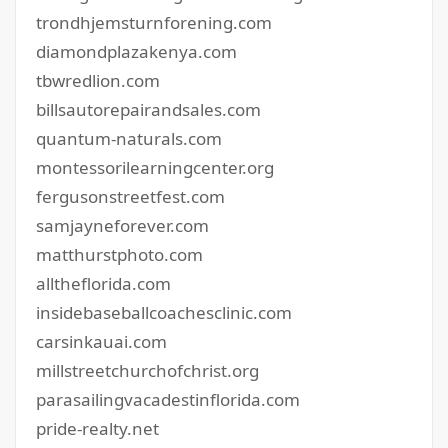
trondhjemsturnforening.com
diamondplazakenya.com
tbwredlion.com
billsautorepairandsales.com
quantum-naturals.com
montessorilearningcenter.org
fergusonstreetfest.com
samjayneforever.com
matthurstphoto.com
alltheflorida.com
insidebaseballcoachesclinic.com
carsinkauai.com
millstreetchurchofchrist.org
parasailingvacadestinflorida.com
pride-realty.net