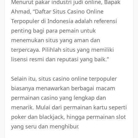
Menurut pakar industri judi online, Bapak
Ahmad, “Daftar Situs Casino Online
Terpopuler di Indonesia adalah referensi
penting bagi para pemain untuk
menemukan situs yang aman dan
terpercaya. Pilihlah situs yang memiliki
lisensi resmi dan reputasi yang baik.”
Selain itu, situs casino online terpopuler
biasanya menawarkan berbagai macam
permainan casino yang lengkap dan
menarik. Mulai dari permainan kartu seperti
poker dan blackjack, hingga permainan slot
yang seru dan menghibur.