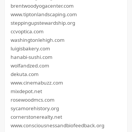
brentwoodyogacenter.com
www.tiptonlandscaping.com
steppingupstewardship.org
ccvoptica.com
washingtonlehigh.com
luigisbakery.com
hanabi-sushi.com
wolfandzed.com
dekuta.com
www.cinemabuzz.com
mixdepot.net
rosewoodmcs.com
sycamorehistory.org
cornerstonerealty.net
www.consciousnessandbiofeedback.org