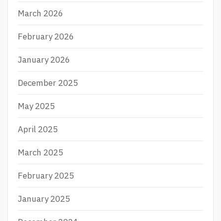
March 2026
February 2026
January 2026
December 2025
May 2025
April 2025
March 2025
February 2025
January 2025