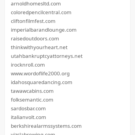
arnoldhomesltd.com
coloredpencilcentral.com
cliftonfilmfest.com
imperialbarandlounge.com
raisedoutdoors.com
thinkwithyourheart.net
utahbankruptcyattorneys.net
irocknroll.com
www.wordoflife2000.org
idahosquaredancing.com
tawawcabins.com
folksemantic.com
sardosbar.com
italianvolt.com
berkshirealarmssystems.com
vizslabrewing.com