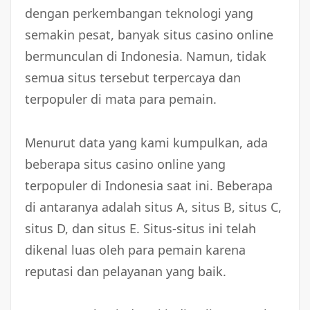
dengan perkembangan teknologi yang
semakin pesat, banyak situs casino online
bermunculan di Indonesia. Namun, tidak
semua situs tersebut terpercaya dan
terpopuler di mata para pemain.
Menurut data yang kami kumpulkan, ada
beberapa situs casino online yang
terpopuler di Indonesia saat ini. Beberapa
di antaranya adalah situs A, situs B, situs C,
situs D, dan situs E. Situs-situs ini telah
dikenal luas oleh para pemain karena
reputasi dan pelayanan yang baik.