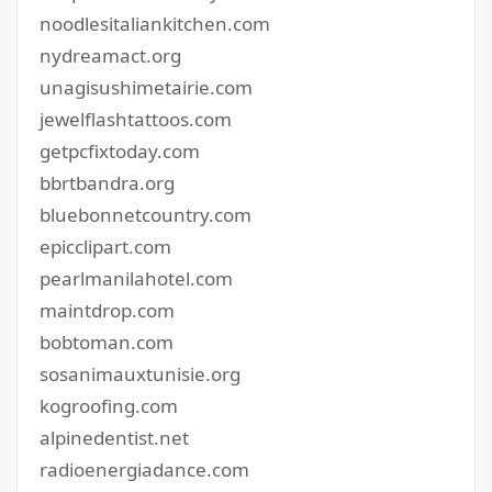
noodlesitaliankitchen.com
nydreamact.org
unagisushimetairie.com
jewelflashtattoos.com
getpcfixtoday.com
bbrtbandra.org
bluebonnetcountry.com
epicclipart.com
pearlmanilahotel.com
maintdrop.com
bobtoman.com
sosanimauxtunisie.org
kogroofing.com
alpinedentist.net
radioenergiadance.com