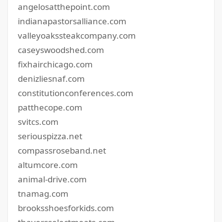
angelosatthepoint.com
indianapastorsalliance.com
valleyoakssteakcompany.com
caseyswoodshed.com
fixhairchicago.com
denizliesnaf.com
constitutionconferences.com
patthecope.com
svitcs.com
seriouspizza.net
compassroseband.net
altumcore.com
animal-drive.com
tnamag.com
brooksshoesforkids.com