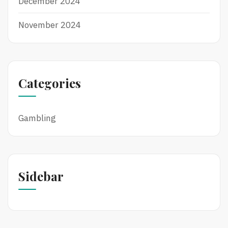
December 2024
November 2024
Categories
Gambling
Sidebar