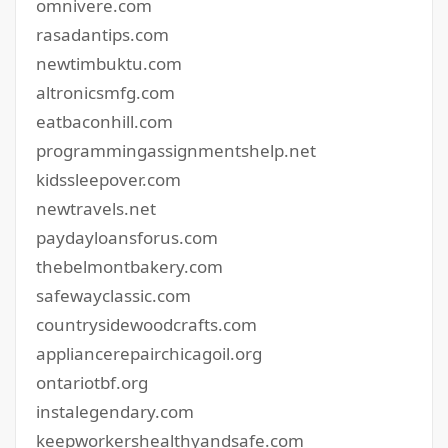
omnivere.com
rasadantips.com
newtimbuktu.com
altronicsmfg.com
eatbaconhill.com
programmingassignmentshelp.net
kidssleepover.com
newtravels.net
paydayloansforus.com
thebelmontbakery.com
safewayclassic.com
countrysidewoodcrafts.com
appliancerepairchicagoil.org
ontariotbf.org
instalegendary.com
keepworkershealthyandsafe.com