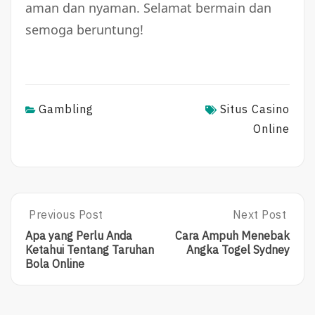
aman dan nyaman. Selamat bermain dan
semoga beruntung!
Gambling
Situs Casino
Online
Post
Previous Post
Next Post
Previous
Next
Post:
Post:
navigation
Apa yang Perlu Anda
Cara Ampuh Menebak
Apa
Cara
Ketahui Tentang Taruhan
Angka Togel Sydney
Yang
Ampuh
Bola Online
Perlu
Menebak
Anda
Angka
Ketahui
Togel