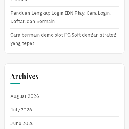
Panduan Lengkap Login IDN Play: Cara Login,
Daftar, dan Bermain
Cara bermain demo slot PG Soft dengan strategi
yang tepat
Archives
August 2026
July 2026
June 2026