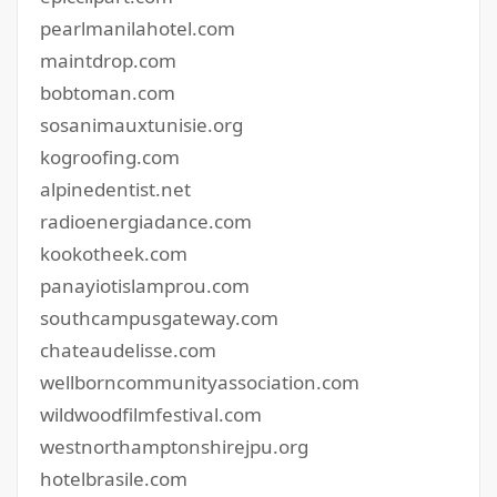
pearlmanilahotel.com
maintdrop.com
bobtoman.com
sosanimauxtunisie.org
kogroofing.com
alpinedentist.net
radioenergiadance.com
kookotheek.com
panayiotislamprou.com
southcampusgateway.com
chateaudelisse.com
wellborncommunityassociation.com
wildwoodfilmfestival.com
westnorthamptonshirejpu.org
hotelbrasile.com