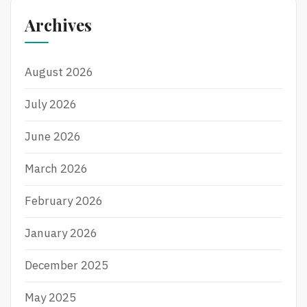
Archives
August 2026
July 2026
June 2026
March 2026
February 2026
January 2026
December 2025
May 2025