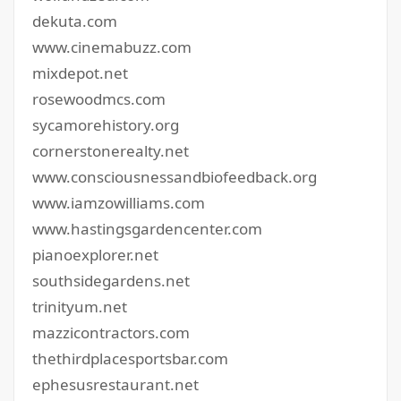
dekuta.com
www.cinemabuzz.com
mixdepot.net
rosewoodmcs.com
sycamorehistory.org
cornerstonerealty.net
www.consciousnessandbiofeedback.org
www.iamzowilliams.com
www.hastingsgardencenter.com
pianoexplorer.net
southsidegardens.net
trinityum.net
mazzicontractors.com
thethirdplacesportsbar.com
ephesusrestaurant.net