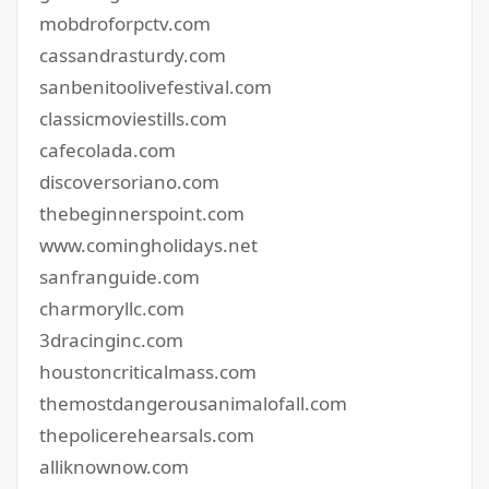
mobdroforpctv.com
cassandrasturdy.com
sanbenitoolivefestival.com
classicmoviestills.com
cafecolada.com
discoversoriano.com
thebeginnerspoint.com
www.comingholidays.net
sanfranguide.com
charmoryllc.com
3dracinginc.com
houstoncriticalmass.com
themostdangerousanimalofall.com
thepolicerehearsals.com
alliknownow.com