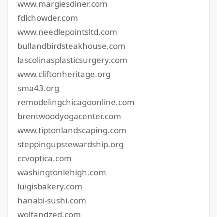
www.margiesdiner.com
fdlchowder.com
www.needlepointsltd.com
bullandbirdsteakhouse.com
lascolinasplasticsurgery.com
www.cliftonheritage.org
sma43.org
remodelingchicagoonline.com
brentwoodyogacenter.com
www.tiptonlandscaping.com
steppingupstewardship.org
ccvoptica.com
washingtonlehigh.com
luigisbakery.com
hanabi-sushi.com
wolfandzed.com