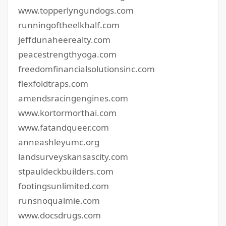
www.topperlyngundogs.com
runningoftheelkhalf.com
jeffdunaheerealty.com
peacestrengthyoga.com
freedomfinancialsolutionsinc.com
flexfoldtraps.com
amendsracingengines.com
www.kortormorthai.com
www.fatandqueer.com
anneashleyumc.org
landsurveyskansascity.com
stpauldeckbuilders.com
footingsunlimited.com
runsnoqualmie.com
www.docsdrugs.com