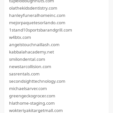
tupelodoughnuts.com
olathekidsdentistry.com
hanleyfuneralhomeinc.com
mejorpaquetesorlando.com
1stand10sportsbarandgrill.com
w4btx.com
angelstouchnaillash.com
kabbalahacademy.net
smilondental.com
newstarcollision.com
sasrentals.com
secondsighttechnology.com
michaelsarver.com
greengeckogrocer.com
hlathome-staging.com
wokteriyakitargetmall.com