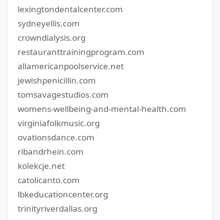
lexingtondentalcenter.com
sydneyellis.com
crowndialysis.org
restauranttrainingprogram.com
allamericanpoolservice.net
jewishpenicillin.com
tomsavagestudios.com
womens-wellbeing-and-mental-health.com
virginiafolkmusic.org
ovationsdance.com
ribandrhein.com
kolekcje.net
catolicanto.com
lbkeducationcenter.org
trinityriverdallas.org