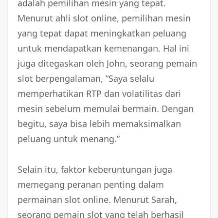
adalah pemilihan mesin yang tepat.
Menurut ahli slot online, pemilihan mesin
yang tepat dapat meningkatkan peluang
untuk mendapatkan kemenangan. Hal ini
juga ditegaskan oleh John, seorang pemain
slot berpengalaman, “Saya selalu
memperhatikan RTP dan volatilitas dari
mesin sebelum memulai bermain. Dengan
begitu, saya bisa lebih memaksimalkan
peluang untuk menang.”
Selain itu, faktor keberuntungan juga
memegang peranan penting dalam
permainan slot online. Menurut Sarah,
seorang pemain slot yang telah berhasil