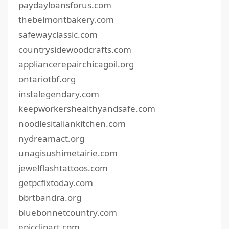
paydayloansforus.com
thebelmontbakery.com
safewayclassic.com
countrysidewoodcrafts.com
appliancerepairchicagoil.org
ontariotbf.org
instalegendary.com
keepworkershealthyandsafe.com
noodlesitaliankitchen.com
nydreamact.org
unagisushimetairie.com
jewelflashtattoos.com
getpcfixtoday.com
bbrtbandra.org
bluebonnetcountry.com
epicclipart.com