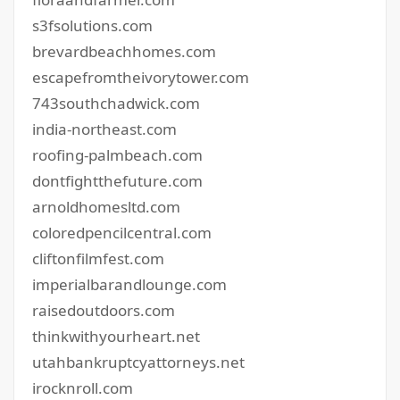
s3fsolutions.com
brevardbeachhomes.com
escapefromtheivorytower.com
743southchadwick.com
india-northeast.com
roofing-palmbeach.com
dontfightthefuture.com
arnoldhomesltd.com
coloredpencilcentral.com
cliftonfilmfest.com
imperialbarandlounge.com
raisedoutdoors.com
thinkwithyourheart.net
utahbankruptcyattorneys.net
irocknroll.com