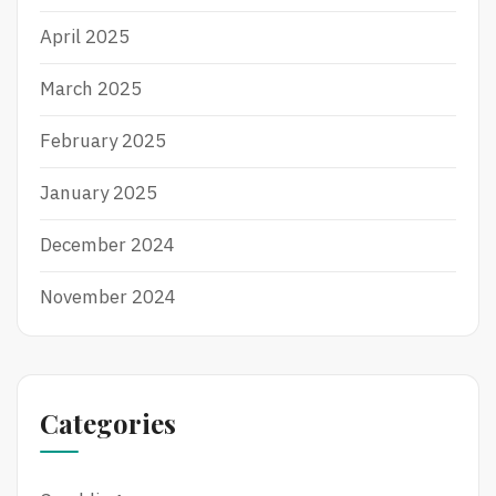
April 2025
March 2025
February 2025
January 2025
December 2024
November 2024
Categories