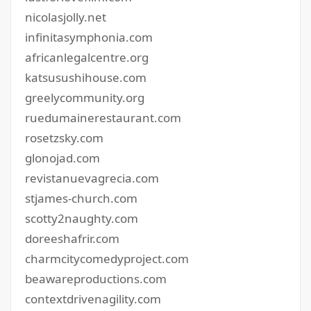
nicolasjolly.net
infinitasymphonia.com
africanlegalcentre.org
katsusushihouse.com
greelycommunity.org
ruedumainerestaurant.com
rosetzsky.com
glonojad.com
revistanuevagrecia.com
stjames-church.com
scotty2naughty.com
doreeshafrir.com
charmcitycomedyproject.com
beawareproductions.com
contextdrivenagility.com