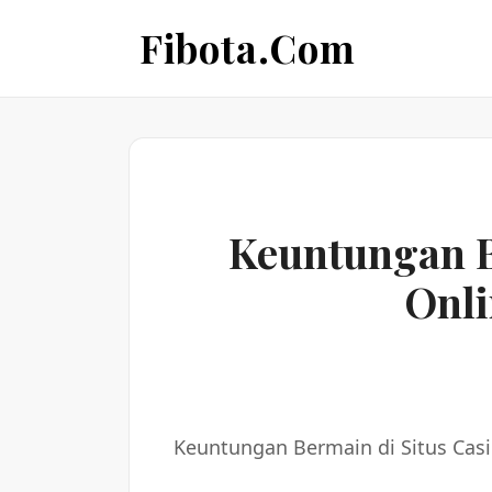
Skip
Fibota.com
to
content
Keuntungan B
Onli
Keuntungan Bermain di Situs Casi