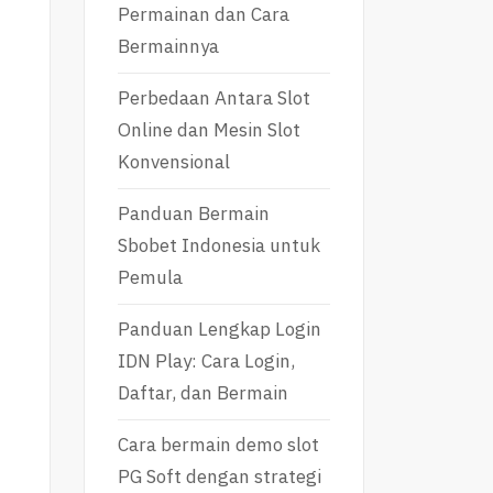
Permainan dan Cara
Bermainnya
Perbedaan Antara Slot
Online dan Mesin Slot
Konvensional
Panduan Bermain
Sbobet Indonesia untuk
Pemula
Panduan Lengkap Login
IDN Play: Cara Login,
Daftar, dan Bermain
Cara bermain demo slot
PG Soft dengan strategi