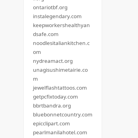
ontariotbf.org
instalegendary.com
keepworkershealthyan
dsafe.com
noodlesitaliankitchen.c
om
nydreamact.org
unagisushimetairie.co
m
jewelflashtattoos.com
getpcfixtoday.com
bbrtbandra.org
bluebonnetcountry.com
epicclipart.com
pearlmanilahotel.com