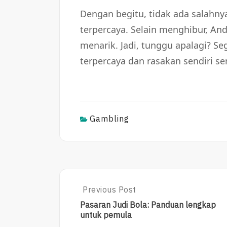
Dengan begitu, tidak ada salahny
terpercaya. Selain menghibur, An
menarik. Jadi, tunggu apalagi? Seg
terpercaya dan rasakan sendiri 
Gambling
Post
Previous Post
Previous
Post:
navigation
Pasaran Judi Bola: Panduan lengkap
Pasaran
untuk pemula
Judi