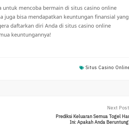
a untuk mencoba bermain di situs casino online
da juga bisa mendapatkan keuntungan finansial yang
era daftarkan diri Anda di situs casino online
semua keuntungannya!
Situs Casino Onlin
Next Post
Next
Post:
Prediksi Keluaran Semua Togel Har
Prediksi
Ini: Apakah Anda Beruntung
Keluaran