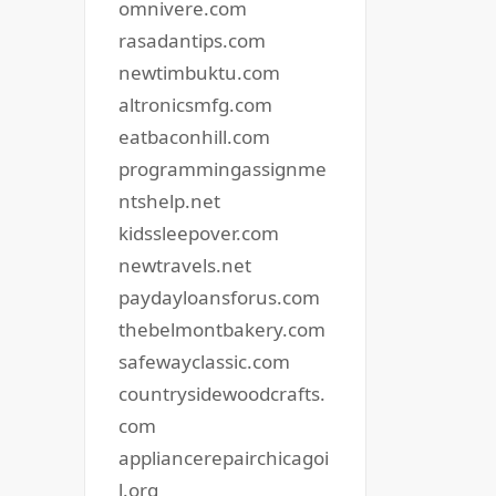
omnivere.com
rasadantips.com
newtimbuktu.com
altronicsmfg.com
eatbaconhill.com
programmingassignme
ntshelp.net
kidssleepover.com
newtravels.net
paydayloansforus.com
thebelmontbakery.com
safewayclassic.com
countrysidewoodcrafts.
com
appliancerepairchicagoi
l.org