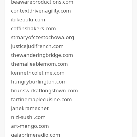
beawareproductions.com
contextdrivenagility.com
ibikeoulu.com
coffinshakers.com
stmaryofczestochowa.org
justicejudifrench.com
thewanderingbridge.com
themalleablemom.com
kennethcoletime.com
hungryburlington.com
brunswickatlongstown.com
tartinemaplecuisine.com
janekramer.net
nizi-sushi.com
art-mengo.com
gaiaprimeradio.com