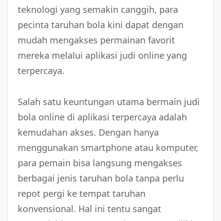
teknologi yang semakin canggih, para
pecinta taruhan bola kini dapat dengan
mudah mengakses permainan favorit
mereka melalui aplikasi judi online yang
terpercaya.
Salah satu keuntungan utama bermain judi
bola online di aplikasi terpercaya adalah
kemudahan akses. Dengan hanya
menggunakan smartphone atau komputer,
para pemain bisa langsung mengakses
berbagai jenis taruhan bola tanpa perlu
repot pergi ke tempat taruhan
konvensional. Hal ini tentu sangat