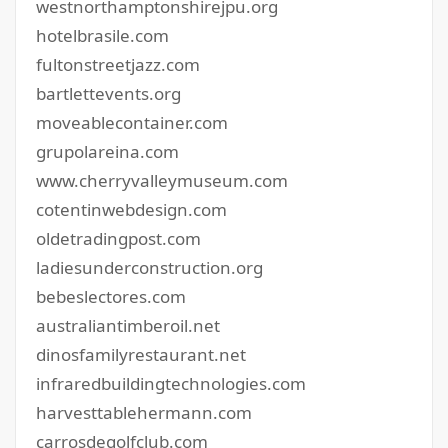
westnorthamptonshirejpu.org
hotelbrasile.com
fultonstreetjazz.com
bartlettevents.org
moveablecontainer.com
grupolareina.com
www.cherryvalleymuseum.com
cotentinwebdesign.com
oldetradingpost.com
ladiesunderconstruction.org
bebeslectores.com
australiantimberoil.net
dinosfamilyrestaurant.net
infraredbuildingtechnologies.com
harvesttablehermann.com
carrosdegolfclub.com