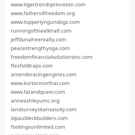
www.tigertrendsprinceton.com
www.fathers4freedom.org
www.topperlyngundogs.com
runningoftheelkhalf.com
jeffdunaheerealty.com
peacestrengthyoga.com
freedomfinancialsolutionsinc.com
flexfoldtraps.com
amendsracingengines.com
www.kortormorthai.com
www.fatandqueer.com
anneashleyumc.org
landsurveyskansascity.com
stpauldeckbuilders.com
footingsunlimited.com