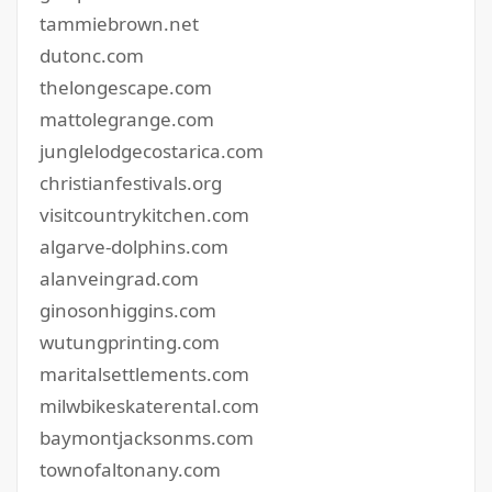
tammiebrown.net
dutonc.com
thelongescape.com
mattolegrange.com
junglelodgecostarica.com
christianfestivals.org
visitcountrykitchen.com
algarve-dolphins.com
alanveingrad.com
ginosonhiggins.com
wutungprinting.com
maritalsettlements.com
milwbikeskaterental.com
baymontjacksonms.com
townofaltonany.com