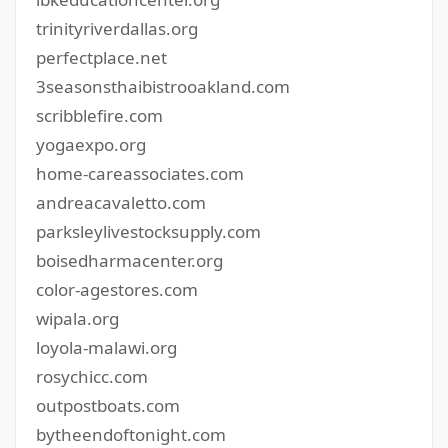
trinityriverdallas.org
perfectplace.net
3seasonsthaibistrooakland.com
scribblefire.com
yogaexpo.org
home-careassociates.com
andreacavaletto.com
parksleylivestocksupply.com
boisedharmacenter.org
color-agestores.com
wipala.org
loyola-malawi.org
rosychicc.com
outpostboats.com
bytheendoftonight.com