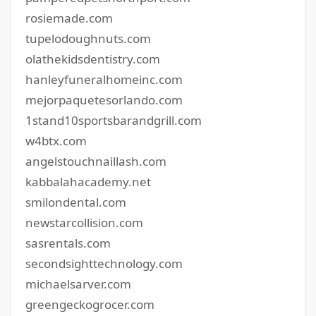
rosiemade.com
tupelodoughnuts.com
olathekidsdentistry.com
hanleyfuneralhomeinc.com
mejorpaquetesorlando.com
1stand10sportsbarandgrill.com
w4btx.com
angelstouchnaillash.com
kabbalahacademy.net
smilondental.com
newstarcollision.com
sasrentals.com
secondsighttechnology.com
michaelsarver.com
greengeckogrocer.com