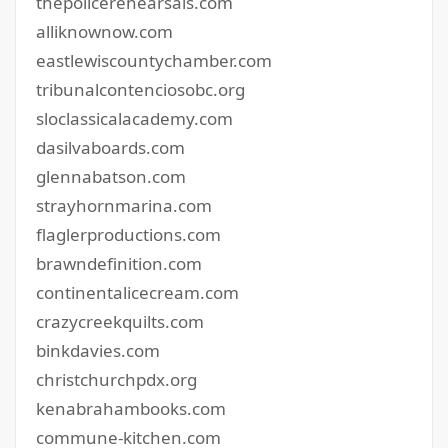
thepolicerehearsals.com
alliknownow.com
eastlewiscountychamber.com
tribunalcontenciosobc.org
sloclassicalacademy.com
dasilvaboards.com
glennabatson.com
strayhornmarina.com
flaglerproductions.com
brawndefinition.com
continentalicecream.com
crazycreekquilts.com
binkdavies.com
christchurchpdx.org
kenabrahambooks.com
commune-kitchen.com