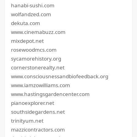
hanabi-sushi.com
wolfandzed.com
dekuta.com
www.cinemabuzz.com
mixdepot.net
rosewoodmcs.com
sycamorehistory.org
cornerstonerealty.net
www.consciousnessandbiofeedback.org
www.iamzowilliams.com
www.hastingsgardencenter.com
pianoexplorer.net
southsidegardens.net
trinityum.net
mazzicontractors.com