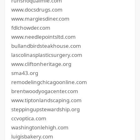
runsnoqualmie.com
www.docsdrugs.com
www.margiesdiner.com
fdlchowder.com
www.needlepointsltd.com
bullandbirdsteakhouse.com
lascolinasplasticsurgery.com
www.cliftonheritage.org
sma43.org
remodelingchicagoonline.com
brentwoodyogacenter.com
www.tiptonlandscaping.com
steppingupstewardship.org
ccvoptica.com
washingtonlehigh.com
luigisbakery.com