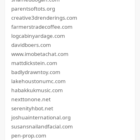
parentsoftots.org
creative3drenderings.com
farmerstradecoffee.com
logcabinyardage.com
davidboers.com
www.imobetachat.com
mattdickstein.com
badlydrawntoy.com
lakehoustonumc.com
habakkukmusic.com
nexttonone.net
serenityhbot.net
joshuainternational.org
susansnailandfacial.com
pen-prop.com