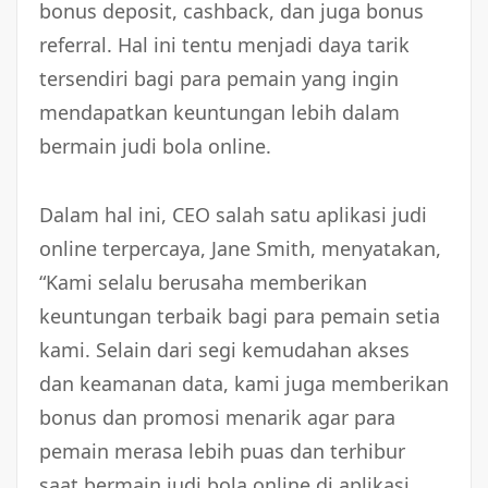
bonus deposit, cashback, dan juga bonus
referral. Hal ini tentu menjadi daya tarik
tersendiri bagi para pemain yang ingin
mendapatkan keuntungan lebih dalam
bermain judi bola online.
Dalam hal ini, CEO salah satu aplikasi judi
online terpercaya, Jane Smith, menyatakan,
“Kami selalu berusaha memberikan
keuntungan terbaik bagi para pemain setia
kami. Selain dari segi kemudahan akses
dan keamanan data, kami juga memberikan
bonus dan promosi menarik agar para
pemain merasa lebih puas dan terhibur
saat bermain judi bola online di aplikasi