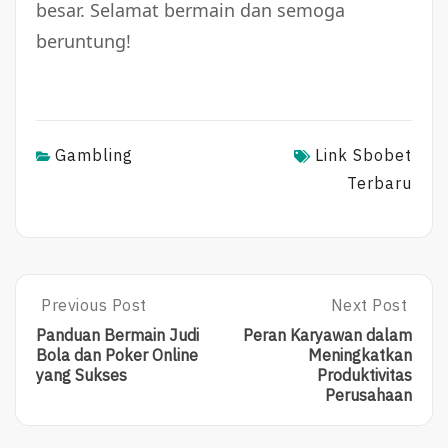
besar. Selamat bermain dan semoga
beruntung!
Gambling
Link Sbobet
Terbaru
Post
Previous Post
Next Post
Previous
Next
Post:
Post:
navigation
Panduan Bermain Judi
Peran Karyawan dalam
Panduan
Peran
Bola dan Poker Online
Meningkatkan
Bermain
Karyawan
yang Sukses
Produktivitas
Judi
Dalam
Perusahaan
Bola
Meningkatkan
Dan
Produktivitas