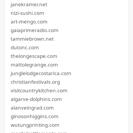
janekramer.net
nizi-sushi.com
art-mengo.com
gaiaprimeradio.com
tammiebrown.net
dutonc.com
thelongescape.com
mattolegrange.com
junglelodgecostarica.com
christianfestivals.org
visitcountrykitchen.com
algarve-dolphins.com
alanveingrad.com
ginosonhiggins.com
wutungprinting.com