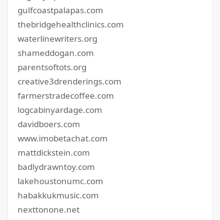
gulfcoastpalapas.com
thebridgehealthclinics.com
waterlinewriters.org
shameddogan.com
parentsoftots.org
creative3drenderings.com
farmerstradecoffee.com
logcabinyardage.com
davidboers.com
www.imobetachat.com
mattdickstein.com
badlydrawntoy.com
lakehoustonumc.com
habakkukmusic.com
nexttonone.net