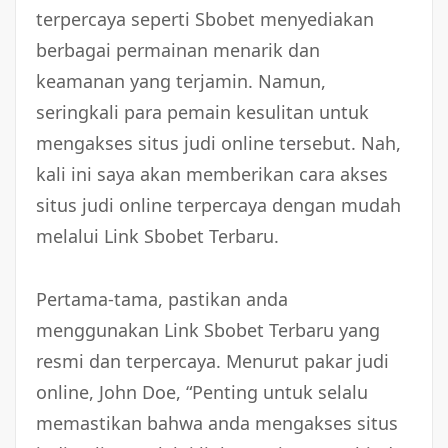
terpercaya seperti Sbobet menyediakan
berbagai permainan menarik dan
keamanan yang terjamin. Namun,
seringkali para pemain kesulitan untuk
mengakses situs judi online tersebut. Nah,
kali ini saya akan memberikan cara akses
situs judi online terpercaya dengan mudah
melalui Link Sbobet Terbaru.
Pertama-tama, pastikan anda
menggunakan Link Sbobet Terbaru yang
resmi dan terpercaya. Menurut pakar judi
online, John Doe, “Penting untuk selalu
memastikan bahwa anda mengakses situs