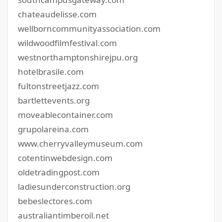
chateaudelisse.com
wellborncommunityassociation.com
wildwoodfilmfestival.com
westnorthamptonshirejpu.org
hotelbrasile.com
fultonstreetjazz.com
bartlettevents.org
moveablecontainer.com
grupolareina.com
www.cherryvalleymuseum.com
cotentinwebdesign.com
oldetradingpost.com
ladiesunderconstruction.org
bebeslectores.com
australiantimberoil.net