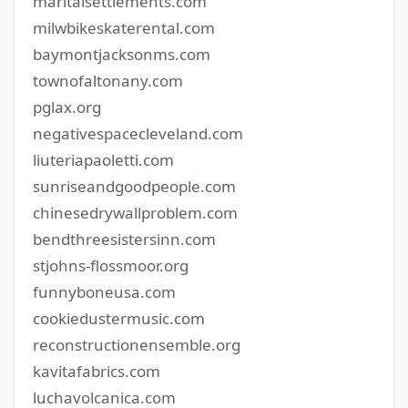
maritalsettlements.com
milwbikeskaterental.com
baymontjacksonms.com
townofaltonany.com
pglax.org
negativespacecleveland.com
liuteriapaoletti.com
sunriseandgoodpeople.com
chinesedrywallproblem.com
bendthreesistersinn.com
stjohns-flossmoor.org
funnyboneusa.com
cookiedustermusic.com
reconstructionensemble.org
kavitafabrics.com
luchavolcanica.com