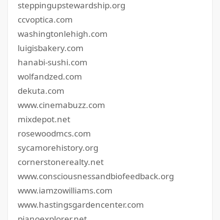
steppingupstewardship.org
ccvoptica.com
washingtonlehigh.com
luigisbakery.com
hanabi-sushi.com
wolfandzed.com
dekuta.com
www.cinemabuzz.com
mixdepot.net
rosewoodmcs.com
sycamorehistory.org
cornerstonerealty.net
www.consciousnessandbiofeedback.org
www.iamzowilliams.com
www.hastingsgardencenter.com
pianoexplorer.net