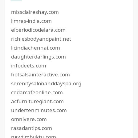
missclaireshay.com
limras-india.com
elperiodicodelara.com
richiesbodyandpaint.net
licindiachennai.com
daughterdarlings.com
infodeets.com
hotsalsainteractive.com
serenitysalonanddayspa.org
cedarcafeonline.com
acfurnituregiant.com
undertenminutes.com
omnivere.com
rasadantips.com
newtimbuktu.com