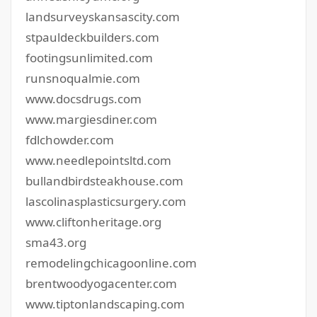
landsurveyskansascity.com
stpauldeckbuilders.com
footingsunlimited.com
runsnoqualmie.com
www.docsdrugs.com
www.margiesdiner.com
fdlchowder.com
www.needlepointsltd.com
bullandbirdsteakhouse.com
lascolinasplasticsurgery.com
www.cliftonheritage.org
sma43.org
remodelingchicagoonline.com
brentwoodyogacenter.com
www.tiptonlandscaping.com