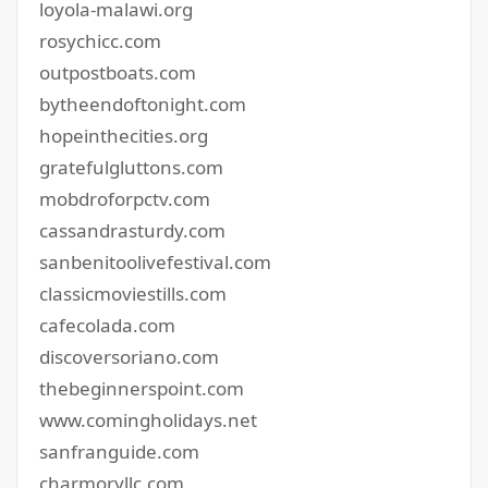
loyola-malawi.org
rosychicc.com
outpostboats.com
bytheendoftonight.com
hopeinthecities.org
gratefulgluttons.com
mobdroforpctv.com
cassandrasturdy.com
sanbenitoolivefestival.com
classicmoviestills.com
cafecolada.com
discoversoriano.com
thebeginnerspoint.com
www.comingholidays.net
sanfranguide.com
charmoryllc.com