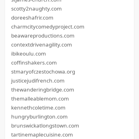
scotty2naughty.com
doreeshafrir.com
charmcitycomedyproject.com
beawareproductions.com
contextdrivenagility.com
ibikeoulu.com
coffinshakers.com
stmaryofczestochowa.org
justicejudifrench.com
thewanderingbridge.com
themalleablemom.com
kennethcoletime.com
hungryburlington.com
brunswickatlongstown.com
tartinemaplecuisine.com