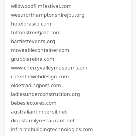
wildwoodfilmfestival.com
westnorthamptonshirejpu.org
hotelbrasile.com
fultonstreetjazz.com
bartlettevents.org
moveablecontainer.com
grupolareina.com
www.cherryvalleymuseum.com
cotentinwebdesign.com
oldetradingpost.com
ladiesunderconstruction.org
bebeslectores.com
australiantimberoil.net
dinosfamilyrestaurant.net
infraredbuildingtechnologies.com