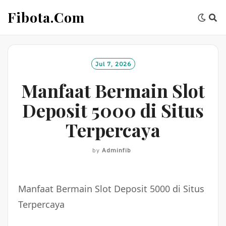
Skip
Fibota.com
to
content
Jul 7, 2026
Manfaat Bermain Slot
Deposit 5000 di Situs
Terpercaya
by
Adminfib
Manfaat Bermain Slot Deposit 5000 di Situs
Terpercaya