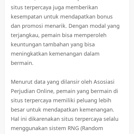
situs terpercaya juga memberikan
kesempatan untuk mendapatkan bonus
dan promosi menarik. Dengan modal yang
terjangkau, pemain bisa memperoleh
keuntungan tambahan yang bisa
meningkatkan kemenangan dalam
bermain.
Menurut data yang dilansir oleh Asosiasi
Perjudian Online, pemain yang bermain di
situs terpercaya memiliki peluang lebih
besar untuk mendapatkan kemenangan.
Hal ini dikarenakan situs terpercaya selalu
menggunakan sistem RNG (Random