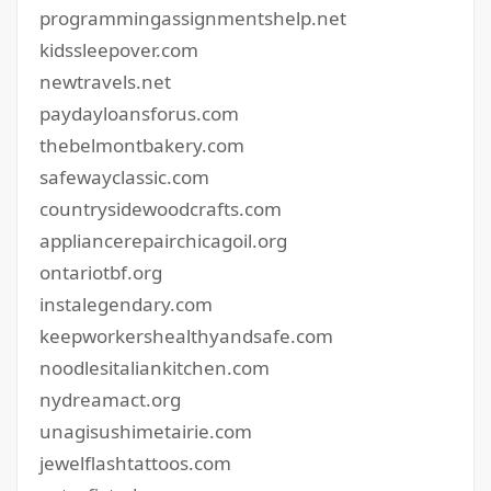
programmingassignmentshelp.net
kidssleepover.com
newtravels.net
paydayloansforus.com
thebelmontbakery.com
safewayclassic.com
countrysidewoodcrafts.com
appliancerepairchicagoil.org
ontariotbf.org
instalegendary.com
keepworkershealthyandsafe.com
noodlesitaliankitchen.com
nydreamact.org
unagisushimetairie.com
jewelflashtattoos.com