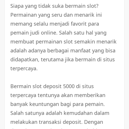
Siapa yang tidak suka bermain slot?
Permainan yang seru dan menarik ini
memang selalu menjadi favorit para
pemain judi online. Salah satu hal yang
membuat permainan slot semakin menarik
adalah adanya berbagai manfaat yang bisa
didapatkan, terutama jika bermain di situs
terpercaya.
Bermain slot deposit 5000 di situs
terpercaya tentunya akan memberikan
banyak keuntungan bagi para pemain.
Salah satunya adalah kemudahan dalam
melakukan transaksi deposit. Dengan