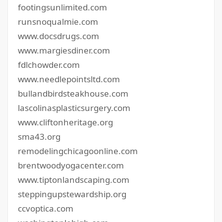
footingsunlimited.com
runsnoqualmie.com
www.docsdrugs.com
www.margiesdiner.com
fdlchowder.com
www.needlepointsltd.com
bullandbirdsteakhouse.com
lascolinasplasticsurgery.com
www.cliftonheritage.org
sma43.org
remodelingchicagoonline.com
brentwoodyogacenter.com
www.tiptonlandscaping.com
steppingupstewardship.org
ccvoptica.com