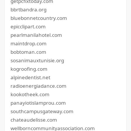
getpcfixtoday.com
bbrtbandra.org
bluebonnetcountry.com
epicclipart.com
pearlmanilahotel.com
maintdrop.com
bobtoman.com
sosanimauxtunisie.org
kogroofing.com
alpinedentist.net
radioenergiadance.com
kookotheek.com
panayiotislamprou.com
southcampusgateway.com
chateaudelisse.com
wellborncommunityassociation.com