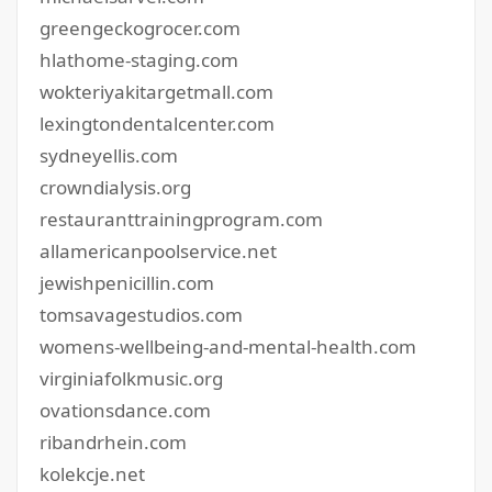
greengeckogrocer.com
hlathome-staging.com
wokteriyakitargetmall.com
lexingtondentalcenter.com
sydneyellis.com
crowndialysis.org
restauranttrainingprogram.com
allamericanpoolservice.net
jewishpenicillin.com
tomsavagestudios.com
womens-wellbeing-and-mental-health.com
virginiafolkmusic.org
ovationsdance.com
ribandrhein.com
kolekcje.net