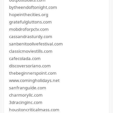
bytheendoftonight.com
hopeinthecities.org
gratefulgluttons.com
mobdroforpctv.com
cassandrasturdy.com
sanbenitoolivefestival.com
classicmoviestills.com
cafecolada.com
discoversoriano.com
thebeginnerspoint.com
www.comingholidays.net
sanfranguide.com
charmoryllc.com
3dracinginc.com
houstoncriticalmass.com