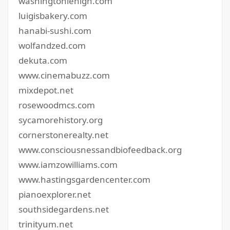
washingtonlehigh.com
luigisbakery.com
hanabi-sushi.com
wolfandzed.com
dekuta.com
www.cinemabuzz.com
mixdepot.net
rosewoodmcs.com
sycamorehistory.org
cornerstonerealty.net
www.consciousnessandbiofeedback.org
www.iamzowilliams.com
www.hastingsgardencenter.com
pianoexplorer.net
southsidegardens.net
trinityum.net