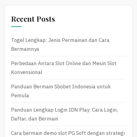
Recent Posts
Togel Lengkap: Jenis Permainan dan Cara
Bermainnya
Perbedaan Antara Slot Online dan Mesin Slot
Konvensional
Panduan Bermain Sbobet Indonesia untuk
Pemula
Panduan Lengkap Login IDN Play: Cara Login,
Daftar, dan Bermain
Cara bermain demo slot PG Soft dengan strategi