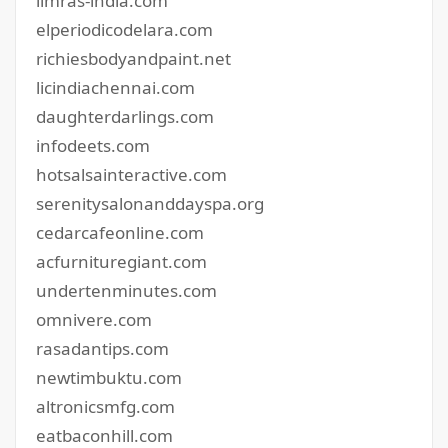
limras-india.com
elperiodicodelara.com
richiesbodyandpaint.net
licindiachennai.com
daughterdarlings.com
infodeets.com
hotsalsainteractive.com
serenitysalonanddayspa.org
cedarcafeonline.com
acfurnituregiant.com
undertenminutes.com
omnivere.com
rasadantips.com
newtimbuktu.com
altronicsmfg.com
eatbaconhill.com