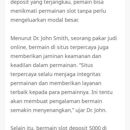
deposit yang terjangkau, pemain bisa
menikmati permainan slot tanpa perlu
mengeluarkan modal besar.
Menurut Dr. John Smith, seorang pakar judi
online, bermain di situs terpercaya juga
memberikan jaminan keamanan dan
keadilan dalam permainan. “Situs
terpercaya selalu menjaga integritas
permainan dan memberikan layanan
terbaik kepada para pemainnya. Ini tentu
akan membuat pengalaman bermain
semakin menyenangkan,” ujar Dr. John.
Selain itu, bermain slot deposit 5000 di