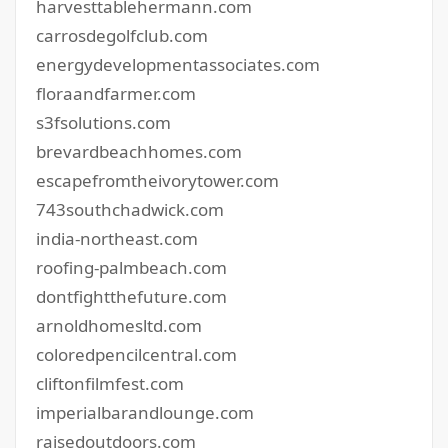
harvesttablehermann.com
carrosdegolfclub.com
energydevelopmentassociates.com
floraandfarmer.com
s3fsolutions.com
brevardbeachhomes.com
escapefromtheivorytower.com
743southchadwick.com
india-northeast.com
roofing-palmbeach.com
dontfightthefuture.com
arnoldhomesltd.com
coloredpencilcentral.com
cliftonfilmfest.com
imperialbarandlounge.com
raisedoutdoors.com