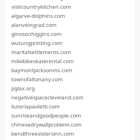
visitcountrykitchen.com
algarve-dolphins.com
alanveingrad.com
ginosonhiggins.com
wutungprinting.com
maritalsettlements.com
milwbikeskaterental.com
baymontjacksonms.com
townofaltonany.com
pglax.org
negativespacecleveland.com
liuteriapaoletti.com
sunriseandgoodpeople.com
chinesedrywallproblem.com
bendthreesistersinn.com