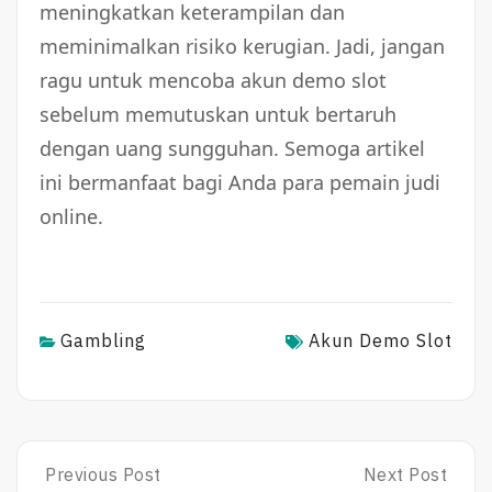
meningkatkan keterampilan dan
meminimalkan risiko kerugian. Jadi, jangan
ragu untuk mencoba akun demo slot
sebelum memutuskan untuk bertaruh
dengan uang sungguhan. Semoga artikel
ini bermanfaat bagi Anda para pemain judi
online.
Gambling
Akun Demo Slot
Post
Previous Post
Next Post
Previous
Next