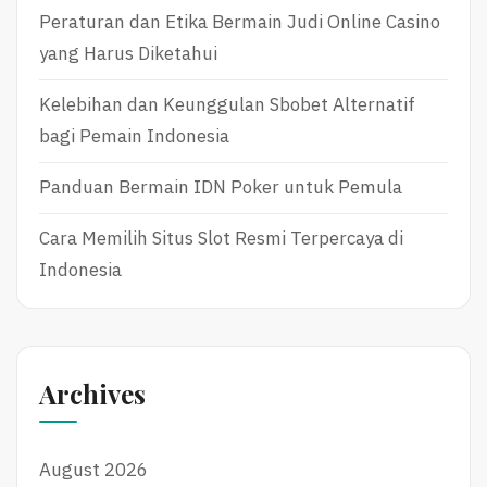
Peraturan dan Etika Bermain Judi Online Casino
yang Harus Diketahui
Kelebihan dan Keunggulan Sbobet Alternatif
bagi Pemain Indonesia
Panduan Bermain IDN Poker untuk Pemula
Cara Memilih Situs Slot Resmi Terpercaya di
Indonesia
Archives
August 2026