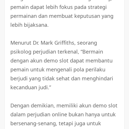
pemain dapat lebih fokus pada strategi
permainan dan membuat keputusan yang
lebih bijaksana.
Menurut Dr. Mark Griffiths, seorang
psikolog perjudian terkenal, “Bermain
dengan akun demo slot dapat membantu
pemain untuk mengenali pola perilaku
berjudi yang tidak sehat dan menghindari
kecanduan judi.”
Dengan demikian, memiliki akun demo slot
dalam perjudian online bukan hanya untuk
bersenang-senang, tetapi juga untuk