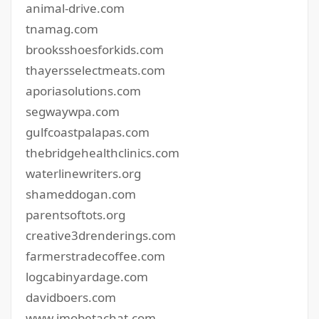
animal-drive.com
tnamag.com
brooksshoesforkids.com
thayersselectmeats.com
aporiasolutions.com
segwaywpa.com
gulfcoastpalapas.com
thebridgehealthclinics.com
waterlinewriters.org
shameddogan.com
parentsoftots.org
creative3drenderings.com
farmerstradecoffee.com
logcabinyardage.com
davidboers.com
www.imobetachat.com