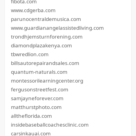
fibota.com
www.cdgerba.com
parunocentraldemusica.com
www.guardianangelassistedliving.com
trondhjemsturnforening.com
diamondplazakenya.com
tbwredlion.com
billsautorepairandsales.com
quantum-naturals.com
montessorilearningcenter.org
fergusonstreetfest.com
samjayneforever.com
matthurstphoto.com
alltheflorida.com
insidebaseballcoachesclinic.com
carsinkauai.com