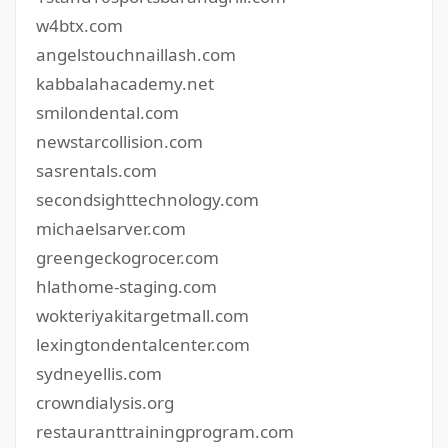
w4btx.com
angelstouchnaillash.com
kabbalahacademy.net
smilondental.com
newstarcollision.com
sasrentals.com
secondsighttechnology.com
michaelsarver.com
greengeckogrocer.com
hlathome-staging.com
wokteriyakitargetmall.com
lexingtondentalcenter.com
sydneyellis.com
crowndialysis.org
restauranttrainingprogram.com