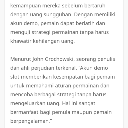
kemampuan mereka sebelum bertaruh
dengan uang sungguhan. Dengan memiliki
akun demo, pemain dapat berlatih dan
menguji strategi permainan tanpa harus
khawatir kehilangan uang.
Menurut John Grochowski, seorang penulis
dan ahli perjudian terkenal, “Akun demo
slot memberikan kesempatan bagi pemain
untuk memahami aturan permainan dan
mencoba berbagai strategi tanpa harus
mengeluarkan uang. Hal ini sangat
bermanfaat bagi pemula maupun pemain
berpengalaman.”