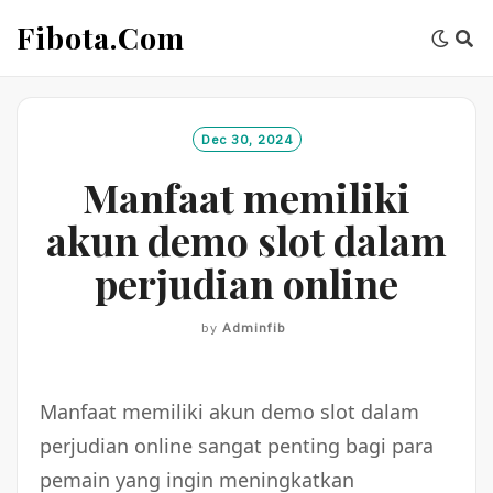
Skip
Fibota.com
to
content
Dec 30, 2024
Manfaat memiliki
akun demo slot dalam
perjudian online
by
Adminfib
Manfaat memiliki akun demo slot dalam
perjudian online sangat penting bagi para
pemain yang ingin meningkatkan