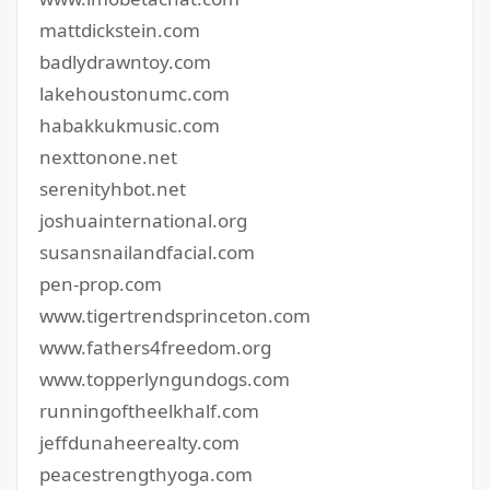
mattdickstein.com
badlydrawntoy.com
lakehoustonumc.com
habakkukmusic.com
nexttonone.net
serenityhbot.net
joshuainternational.org
susansnailandfacial.com
pen-prop.com
www.tigertrendsprinceton.com
www.fathers4freedom.org
www.topperlyngundogs.com
runningoftheelkhalf.com
jeffdunaheerealty.com
peacestrengthyoga.com