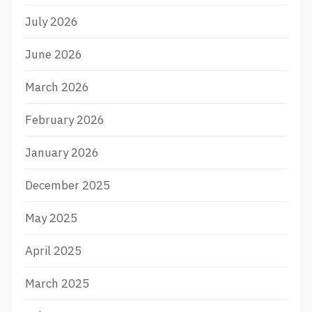
July 2026
June 2026
March 2026
February 2026
January 2026
December 2025
May 2025
April 2025
March 2025