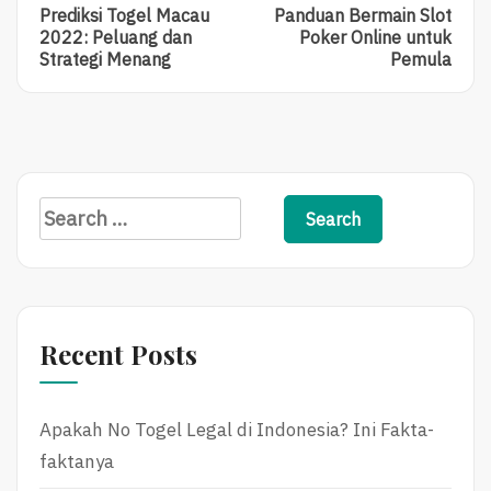
Post:
Post:
navigation
Prediksi Togel Macau
Panduan Bermain Slot
Prediksi
Panduan
2022: Peluang dan
Poker Online untuk
Togel
Bermain
Strategi Menang
Pemula
Macau
Slot
2022:
Poker
Peluang
Online
Dan
Untuk
Strategi
Pemula
Menang
Search
for:
Recent Posts
Apakah No Togel Legal di Indonesia? Ini Fakta-
faktanya