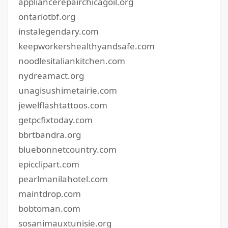
appliancerepairchicagoil.org
ontariotbf.org
instalegendary.com
keepworkershealthyandsafe.com
noodlesitaliankitchen.com
nydreamact.org
unagisushimetairie.com
jewelflashtattoos.com
getpcfixtoday.com
bbrtbandra.org
bluebonnetcountry.com
epicclipart.com
pearlmanilahotel.com
maintdrop.com
bobtoman.com
sosanimauxtunisie.org