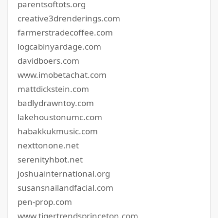
parentsoftots.org
creative3drenderings.com
farmerstradecoffee.com
logcabinyardage.com
davidboers.com
www.imobetachat.com
mattdickstein.com
badlydrawntoy.com
lakehoustonumc.com
habakkukmusic.com
nexttonone.net
serenityhbot.net
joshuainternational.org
susansnailandfacial.com
pen-prop.com
www.tigertrendsprinceton.com