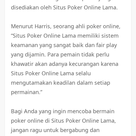
disediakan oleh Situs Poker Online Lama.
Menurut Harris, seorang ahli poker online,
“Situs Poker Online Lama memiliki sistem
keamanan yang sangat baik dan fair play
yang dijamin. Para pemain tidak perlu
khawatir akan adanya kecurangan karena
Situs Poker Online Lama selalu
mengutamakan keadilan dalam setiap
permainan.”
Bagi Anda yang ingin mencoba bermain
poker online di Situs Poker Online Lama,
jangan ragu untuk bergabung dan