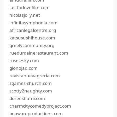
lustforlovefilm.com
nicolasjolly.net
infinitasymphonia.com
africanlegalcentre.org
katsusushihouse.com
greelycommunity.org
ruedumainerestaurant.com
rosetzsky.com
glonojad.com
revistanuevagrecia.com
stjames-church.com
scotty2naughty.com
doreeshafrir.com
charmcitycomedyproject.com
beawareproductions.com