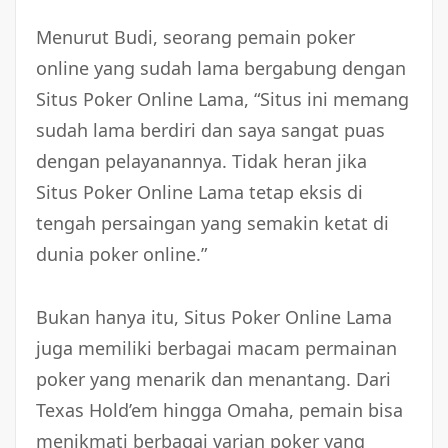
Menurut Budi, seorang pemain poker
online yang sudah lama bergabung dengan
Situs Poker Online Lama, “Situs ini memang
sudah lama berdiri dan saya sangat puas
dengan pelayanannya. Tidak heran jika
Situs Poker Online Lama tetap eksis di
tengah persaingan yang semakin ketat di
dunia poker online.”
Bukan hanya itu, Situs Poker Online Lama
juga memiliki berbagai macam permainan
poker yang menarik dan menantang. Dari
Texas Hold’em hingga Omaha, pemain bisa
menikmati berbagai varian poker yang