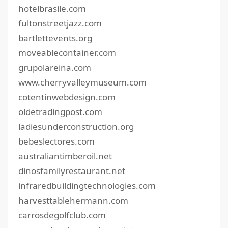
hotelbrasile.com
fultonstreetjazz.com
bartlettevents.org
moveablecontainer.com
grupolareina.com
www.cherryvalleymuseum.com
cotentinwebdesign.com
oldetradingpost.com
ladiesunderconstruction.org
bebeslectores.com
australiantimberoil.net
dinosfamilyrestaurant.net
infraredbuildingtechnologies.com
harvesttablehermann.com
carrosdegolfclub.com