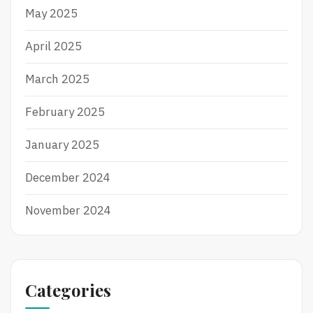
May 2025
April 2025
March 2025
February 2025
January 2025
December 2024
November 2024
Categories