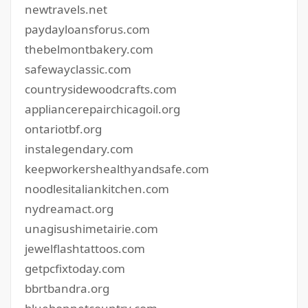
newtravels.net
paydayloansforus.com
thebelmontbakery.com
safewayclassic.com
countrysidewoodcrafts.com
appliancerepairchicagoil.org
ontariotbf.org
instalegendary.com
keepworkershealthyandsafe.com
noodlesitaliankitchen.com
nydreamact.org
unagisushimetairie.com
jewelflashtattoos.com
getpcfixtoday.com
bbrtbandra.org