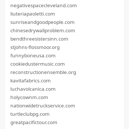
negativespacecleveland.com
liuteriapaoletti.com
sunriseandgoodpeople.com
chinesedrywallproblem.com
bendthreesistersinn.com
stjohns-flossmoor.org
funnyboneusa.com
cookiedustermusic.com
reconstructionensemble.org
kavitafabrics.com
luchavolcanica.com
holycownm.com
nationwidetruckservice.com
turtleclubpg.com
greatpacifictour.com