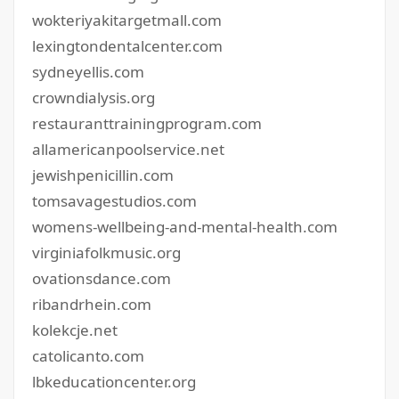
wokteriyakitargetmall.com
lexingtondentalcenter.com
sydneyellis.com
crowndialysis.org
restauranttrainingprogram.com
allamericanpoolservice.net
jewishpenicillin.com
tomsavagestudios.com
womens-wellbeing-and-mental-health.com
virginiafolkmusic.org
ovationsdance.com
ribandrhein.com
kolekcje.net
catolicanto.com
lbkeducationcenter.org