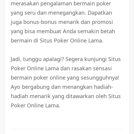
merasakan pengalaman bermain poker
yang seru dan menegangkan. Dapatkan
juga bonus-bonus menarik dan promosi
yang bisa membuat Anda semakin betah
bermain di Situs Poker Online Lama.
Jadi, tunggu apalagi? Segera kunjungi Situs
Poker Online Lama dan rasakan sensasi
bermain poker online yang sesungguhnya!
Ayo bergabung dan menangkan hadiah-
hadiah menarik yang ditawarkan oleh Situs
Poker Online Lama.