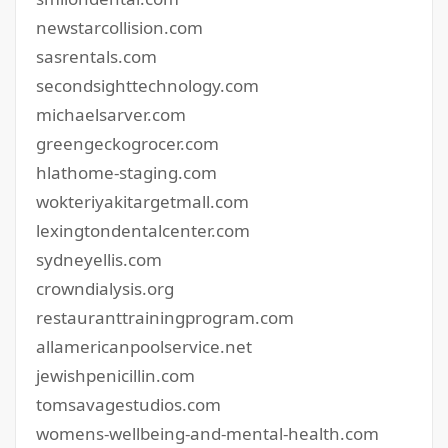
newstarcollision.com
sasrentals.com
secondsighttechnology.com
michaelsarver.com
greengeckogrocer.com
hlathome-staging.com
wokteriyakitargetmall.com
lexingtondentalcenter.com
sydneyellis.com
crowndialysis.org
restauranttrainingprogram.com
allamericanpoolservice.net
jewishpenicillin.com
tomsavagestudios.com
womens-wellbeing-and-mental-health.com