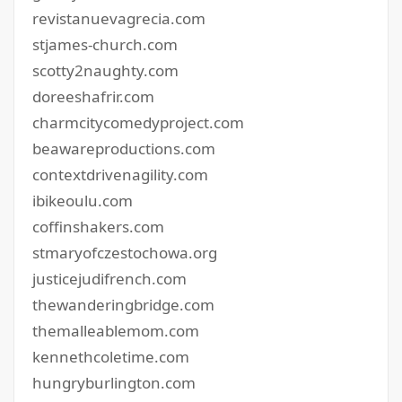
revistanuevagrecia.com
stjames-church.com
scotty2naughty.com
doreeshafrir.com
charmcitycomedyproject.com
beawareproductions.com
contextdrivenagility.com
ibikeoulu.com
coffinshakers.com
stmaryofczestochowa.org
justicejudifrench.com
thewanderingbridge.com
themalleablemom.com
kennethcoletime.com
hungryburlington.com