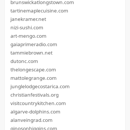
brunswickatlongstown.com
tartinemaplecuisine.com
janekramer.net
nizi-sushi.com
art-mengo.com
gaiaprimeradio.com
tammiebrown.net
dutonc.com
thelongescape.com
mattolegrange.com
junglelodgecostarica.com
christianfestivals.org
visitcountrykitchen.com
algarve-dolphins.com
alanveingrad.com
ginosonhiggins.com