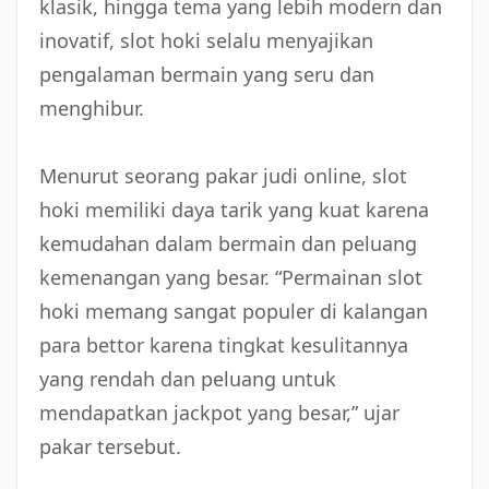
klasik, hingga tema yang lebih modern dan
inovatif, slot hoki selalu menyajikan
pengalaman bermain yang seru dan
menghibur.
Menurut seorang pakar judi online, slot
hoki memiliki daya tarik yang kuat karena
kemudahan dalam bermain dan peluang
kemenangan yang besar. “Permainan slot
hoki memang sangat populer di kalangan
para bettor karena tingkat kesulitannya
yang rendah dan peluang untuk
mendapatkan jackpot yang besar,” ujar
pakar tersebut.