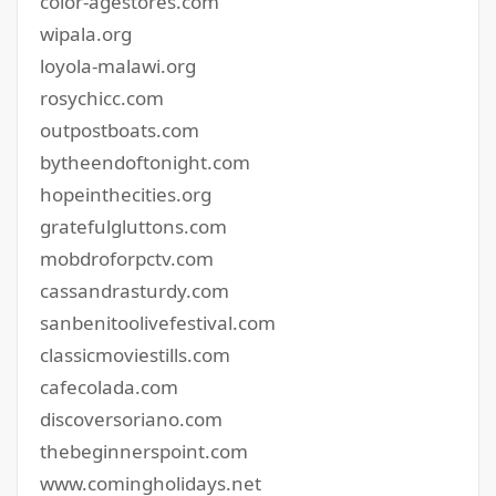
color-agestores.com
wipala.org
loyola-malawi.org
rosychicc.com
outpostboats.com
bytheendoftonight.com
hopeinthecities.org
gratefulgluttons.com
mobdroforpctv.com
cassandrasturdy.com
sanbenitoolivefestival.com
classicmoviestills.com
cafecolada.com
discoversoriano.com
thebeginnerspoint.com
www.comingholidays.net