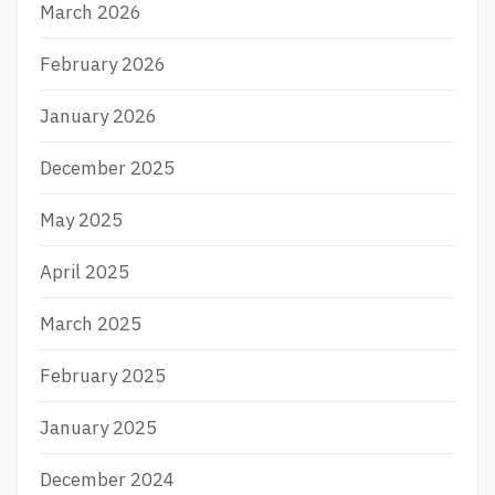
March 2026
February 2026
January 2026
December 2025
May 2025
April 2025
March 2025
February 2025
January 2025
December 2024