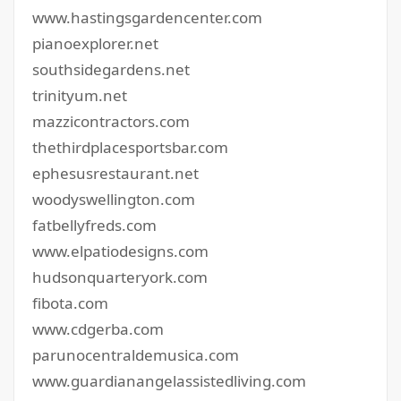
www.hastingsgardencenter.com
pianoexplorer.net
southsidegardens.net
trinityum.net
mazzicontractors.com
thethirdplacesportsbar.com
ephesusrestaurant.net
woodyswellington.com
fatbellyfreds.com
www.elpatiodesigns.com
hudsonquarteryork.com
fibota.com
www.cdgerba.com
parunocentraldemusica.com
www.guardianangelassistedliving.com