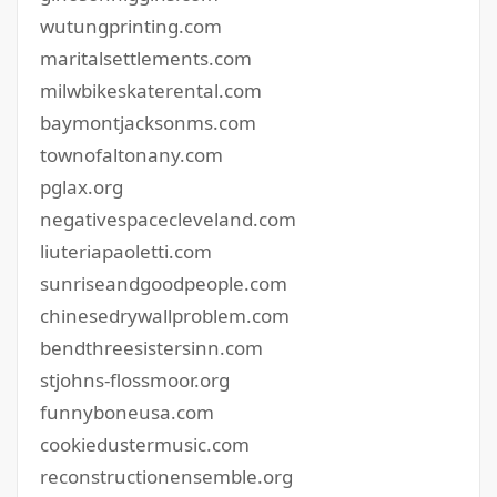
wutungprinting.com
maritalsettlements.com
milwbikeskaterental.com
baymontjacksonms.com
townofaltonany.com
pglax.org
negativespacecleveland.com
liuteriapaoletti.com
sunriseandgoodpeople.com
chinesedrywallproblem.com
bendthreesistersinn.com
stjohns-flossmoor.org
funnyboneusa.com
cookiedustermusic.com
reconstructionensemble.org