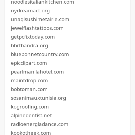
noodlesitaliankitchen.com
nydreamact.org
unagisushimetairie.com
jewelflashtattoos.com
getpcfixtoday.com
bbrtbandra.org
bluebonnetcountry.com
epicclipart.com
pearlmanilahotel.com
maintdrop.com
bobtoman.com
sosanimauxtunisie.org
kogroofing.com
alpinedentist.net
radioenergiadance.com
kookotheek.com