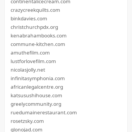
continentalicecream.com
crazycreekquilts.com
binkdavies.com
christchurchpdx.org
kenabrahambooks.com
commune-kitchen.com
amuthefilm.com
lustforlovefilm.com
nicolasjolly.net
infinitasymphonia.com
africanlegalcentre.org
katsusushihouse.com
greelycommunity.org
ruedumainerestaurant.com
rosetzsky.com
glonojad.com