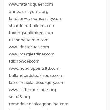
www.fatandqueer.com
anneashleyumc.org
landsurveyskansascity.com
stpauldeckbuilders.com
footingsunlimited.com
runsnoqualmie.com
www.docsdrugs.com
www.margiesdiner.com
fdlchowder.com
www.needlepointsltd.com
bullandbirdsteakhouse.com
lascolinasplasticsurgery.com
www.cliftonheritage.org
sma43.org
remodelingchicagoonline.com