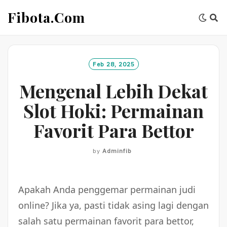
Skip
Fibota.com
to
content
Feb 28, 2025
Mengenal Lebih Dekat
Slot Hoki: Permainan
Favorit Para Bettor
by
Adminfib
Apakah Anda penggemar permainan judi
online? Jika ya, pasti tidak asing lagi dengan
salah satu permainan favorit para bettor,