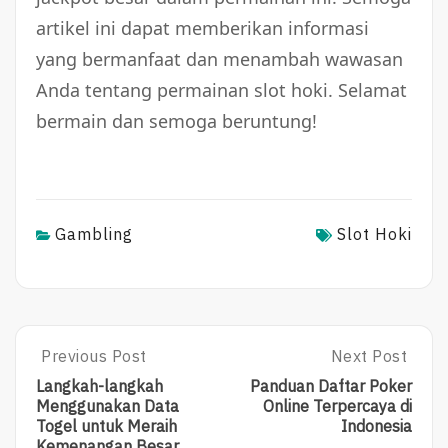
artikel ini dapat memberikan informasi
yang bermanfaat dan menambah wawasan
Anda tentang permainan slot hoki. Selamat
bermain dan semoga beruntung!
Gambling
Slot Hoki
Post
Previous Post
Next Post
Previous
Next
Post:
Post:
navigation
Langkah-langkah
Panduan Daftar Poker
Langkah-
Panduan
Menggunakan Data
Online Terpercaya di
Langkah
Daftar
Togel untuk Meraih
Indonesia
Menggunakan
Poker
Kemenangan Besar