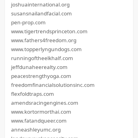
joshuainternational.org
susansnailandfacial.com
pen-prop.com
www.tigertrendsprinceton.com
www.fathers4freedom.org
www.topperlyngundogs.com
runningoftheelkhalf.com
jeffdunaheerealty.com
peacestrengthyoga.com
freedomfinancialsolutionsinc.com
flexfoldtraps.com
amendsracingengines.com
www.kortormorthai.com
www.fatandqueer.com
anneashleyumc.org