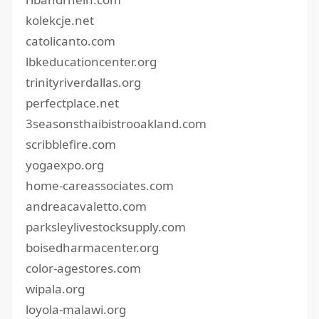
kolekcje.net
catolicanto.com
lbkeducationcenter.org
trinityriverdallas.org
perfectplace.net
3seasonsthaibistrooakland.com
scribblefire.com
yogaexpo.org
home-careassociates.com
andreacavaletto.com
parksleylivestocksupply.com
boisedharmacenter.org
color-agestores.com
wipala.org
loyola-malawi.org