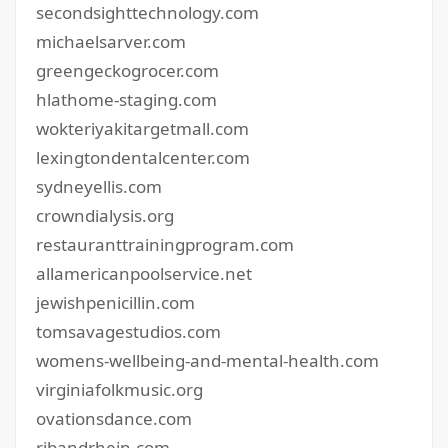
secondsighttechnology.com
michaelsarver.com
greengeckogrocer.com
hlathome-staging.com
wokteriyakitargetmall.com
lexingtondentalcenter.com
sydneyellis.com
crowndialysis.org
restauranttrainingprogram.com
allamericanpoolservice.net
jewishpenicillin.com
tomsavagestudios.com
womens-wellbeing-and-mental-health.com
virginiafolkmusic.org
ovationsdance.com
ribandrhein.com