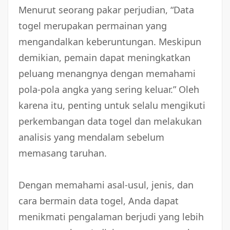
Menurut seorang pakar perjudian, “Data
togel merupakan permainan yang
mengandalkan keberuntungan. Meskipun
demikian, pemain dapat meningkatkan
peluang menangnya dengan memahami
pola-pola angka yang sering keluar.” Oleh
karena itu, penting untuk selalu mengikuti
perkembangan data togel dan melakukan
analisis yang mendalam sebelum
memasang taruhan.
Dengan memahami asal-usul, jenis, dan
cara bermain data togel, Anda dapat
menikmati pengalaman berjudi yang lebih