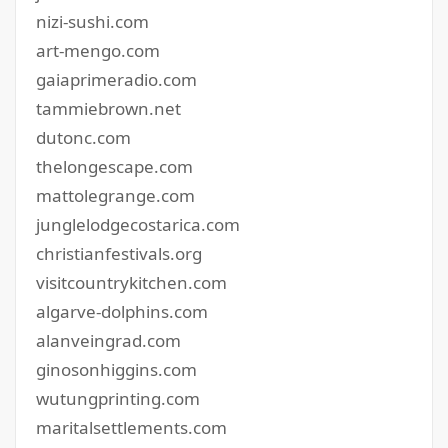
nizi-sushi.com
art-mengo.com
gaiaprimeradio.com
tammiebrown.net
dutonc.com
thelongescape.com
mattolegrange.com
junglelodgecostarica.com
christianfestivals.org
visitcountrykitchen.com
algarve-dolphins.com
alanveingrad.com
ginosonhiggins.com
wutungprinting.com
maritalsettlements.com