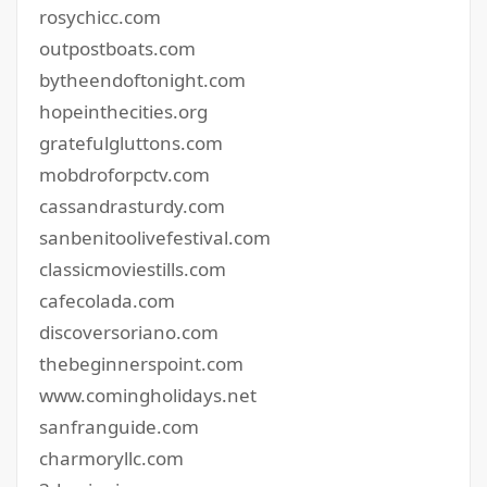
rosychicc.com
outpostboats.com
bytheendoftonight.com
hopeinthecities.org
gratefulgluttons.com
mobdroforpctv.com
cassandrasturdy.com
sanbenitoolivefestival.com
classicmoviestills.com
cafecolada.com
discoversoriano.com
thebeginnerspoint.com
www.comingholidays.net
sanfranguide.com
charmoryllc.com