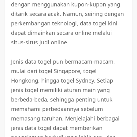
dengan menggunakan kupon-kupon yang
ditarik secara acak. Namun, seiring dengan
perkembangan teknologi, data togel kini
dapat dimainkan secara online melalui
situs-situs judi online.
Jenis data togel pun bermacam-macam,
mulai dari togel Singapore, togel
Hongkong, hingga togel Sydney. Setiap
jenis togel memiliki aturan main yang
berbeda-beda, sehingga penting untuk
memahami perbedaannya sebelum
memasang taruhan. Menjelajahi berbagai
jenis data togel dapat memberikan