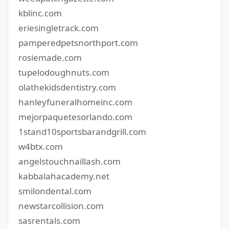
kblinc.com
eriesingletrack.com
pamperedpetsnorthport.com
rosiemade.com
tupelodoughnuts.com
olathekidsdentistry.com
hanleyfuneralhomeinc.com
mejorpaquetesorlando.com
1stand10sportsbarandgrill.com
w4btx.com
angelstouchnaillash.com
kabbalahacademy.net
smilondental.com
newstarcollision.com
sasrentals.com