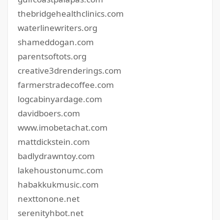
thebridgehealthclinics.com
waterlinewriters.org
shameddogan.com
parentsoftots.org
creative3drenderings.com
farmerstradecoffee.com
logcabinyardage.com
davidboers.com
www.imobetachat.com
mattdickstein.com
badlydrawntoy.com
lakehoustonumc.com
habakkukmusic.com
nexttonone.net
serenityhbot.net