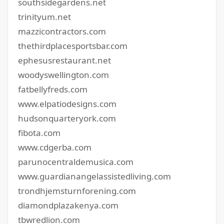
southsidegardens.net
trinityum.net
mazzicontractors.com
thethirdplacesportsbar.com
ephesusrestaurant.net
woodyswellington.com
fatbellyfreds.com
www.elpatiodesigns.com
hudsonquarteryork.com
fibota.com
www.cdgerba.com
parunocentraldemusica.com
www.guardianangelassistedliving.com
trondhjemsturnforening.com
diamondplazakenya.com
tbwredlion.com