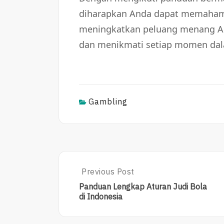
diharapkan Anda dapat memahami
meningkatkan peluang menang And
dan menikmati setiap momen dal
Gambling
Post
Previous Post
Previous
Post:
navigation
Panduan Lengkap Aturan Judi Bola
Panduan
di Indonesia
Lengkap
Aturan
Judi