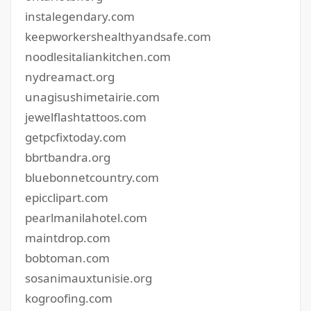
instalegendary.com
keepworkershealthyandsafe.com
noodlesitaliankitchen.com
nydreamact.org
unagisushimetairie.com
jewelflashtattoos.com
getpcfixtoday.com
bbrtbandra.org
bluebonnetcountry.com
epicclipart.com
pearlmanilahotel.com
maintdrop.com
bobtoman.com
sosanimauxtunisie.org
kogroofing.com