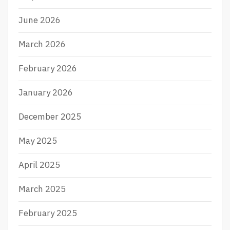
June 2026
March 2026
February 2026
January 2026
December 2025
May 2025
April 2025
March 2025
February 2025