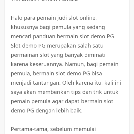
Halo para pemain judi slot online,
khususnya bagi pemula yang sedang
mencari panduan bermain slot demo PG.
Slot demo PG merupakan salah satu
permainan slot yang banyak diminati
karena keseruannya. Namun, bagi pemain
pemula, bermain slot demo PG bisa
menjadi tantangan. Oleh karena itu, kali ini
saya akan memberikan tips dan trik untuk
pemain pemula agar dapat bermain slot
demo PG dengan lebih baik.
Pertama-tama, sebelum memulai