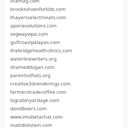
tnamag.com
brooksshoesforkids.com
thayersselectmeats.com
aporiasolutions.com
segwaywpa.com
gulfcoastpalapas.com
thebridgehealthclinics.com
waterlinewriters.org
shameddogan.com
parentsoftots.org
creative3drenderings.com
farmerstradecoffee.com
logcabinyardage.com
davidboers.com
www.imobetachat.com
mattdickstein.com