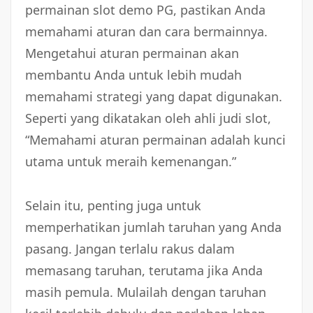
permainan slot demo PG, pastikan Anda
memahami aturan dan cara bermainnya.
Mengetahui aturan permainan akan
membantu Anda untuk lebih mudah
memahami strategi yang dapat digunakan.
Seperti yang dikatakan oleh ahli judi slot,
“Memahami aturan permainan adalah kunci
utama untuk meraih kemenangan.”
Selain itu, penting juga untuk
memperhatikan jumlah taruhan yang Anda
pasang. Jangan terlalu rakus dalam
memasang taruhan, terutama jika Anda
masih pemula. Mulailah dengan taruhan