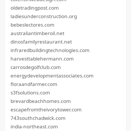
oldetradingpost.com
ladiesunderconstruction.org
bebeslectores.com
australiantimberoil.net
dinosfamilyrestaurant.net
infraredbuildingtechnologies.com
harvesttablehermann.com
carrosdegolfclub.com
energydevelopmentassociates.com
floraandfarmer.com
s3fsolutions.com
brevardbeachhomes.com
escapefromtheivorytower.com
743southchadwick.com
india-northeast.com