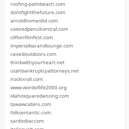
roofing-palmbeach.com
dontfightthefuture.com
arnoldhomesltd.com
coloredpencilcentral.com
cliftonfilmfest.com
imperialbarandlounge.com
raisedoutdoors.com
thinkwithyourheart.net
utahbankruptcyattorneys.net
irocknroll.com
www.wordoflife2000.org
idahosquaredancing.com
tawawcabins.com
folksemantic.com
sardosbar.com