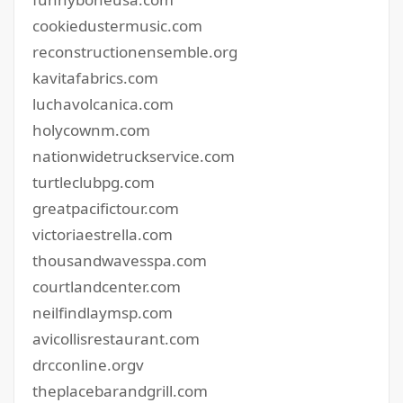
cookiedustermusic.com
reconstructionensemble.org
kavitafabrics.com
luchavolcanica.com
holycownm.com
nationwidetruckservice.com
turtleclubpg.com
greatpacifictour.com
victoriaestrella.com
thousandwavesspa.com
courtlandcenter.com
neilfindlaymsp.com
avicollisrestaurant.com
drcconline.org
v
theplacebarandgrill.com