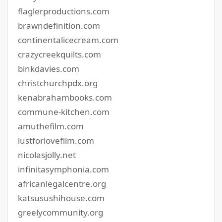
flaglerproductions.com
brawndefinition.com
continentalicecream.com
crazycreekquilts.com
binkdavies.com
christchurchpdx.org
kenabrahambooks.com
commune-kitchen.com
amuthefilm.com
lustforlovefilm.com
nicolasjolly.net
infinitasymphonia.com
africanlegalcentre.org
katsusushihouse.com
greelycommunity.org