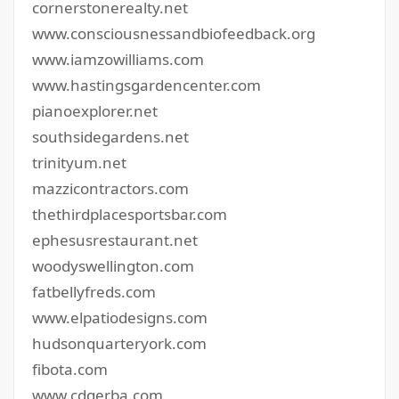
cornerstonerealty.net
www.consciousnessandbiofeedback.org
www.iamzowilliams.com
www.hastingsgardencenter.com
pianoexplorer.net
southsidegardens.net
trinityum.net
mazzicontractors.com
thethirdplacesportsbar.com
ephesusrestaurant.net
woodyswellington.com
fatbellyfreds.com
www.elpatiodesigns.com
hudsonquarteryork.com
fibota.com
www.cdgerba.com