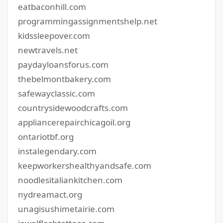
eatbaconhill.com
programmingassignmentshelp.net
kidssleepover.com
newtravels.net
paydayloansforus.com
thebelmontbakery.com
safewayclassic.com
countrysidewoodcrafts.com
appliancerepairchicagoil.org
ontariotbf.org
instalegendary.com
keepworkershealthyandsafe.com
noodlesitaliankitchen.com
nydreamact.org
unagisushimetairie.com