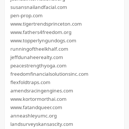
susansnailandfacial.com
pen-prop.com
www.tigertrendsprinceton.com
www.fathers4freedom.org
www.topperlyngundogs.com
runningoftheelkhalf.com
jeffdunaheerealty.com
peacestrengthyoga.com
freedomfinancialsolutionsinc.com
flexfoldtraps.com
amendsracingengines.com
www.kortormorthai.com
www.fatandqueer.com
anneashleyumc.org
landsurveyskansascity.com