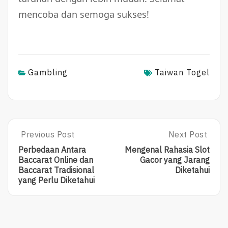
mencoba dan semoga sukses!
Gambling
Taiwan Togel
Post
Previous Post
Next Post
Previous
Next
Post:
Post:
navigation
Perbedaan Antara
Mengenal Rahasia Slot
Perbedaan
Mengenal
Baccarat Online dan
Gacor yang Jarang
Antara
Rahasia
Baccarat Tradisional
Diketahui
Baccarat
Slot
yang Perlu Diketahui
Online
Gacor
Dan
Yang
Baccarat
Jarang
Tradisional
Diketahui