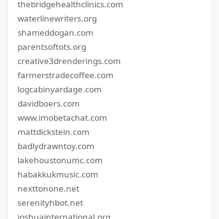
thebridgehealthclinics.com
waterlinewriters.org
shameddogan.com
parentsoftots.org
creative3drenderings.com
farmerstradecoffee.com
logcabinyardage.com
davidboers.com
www.imobetachat.com
mattdickstein.com
badlydrawntoy.com
lakehoustonumc.com
habakkukmusic.com
nexttonone.net
serenityhbot.net
joshuainternational.org