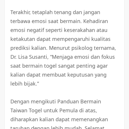
Terakhir, tetaplah tenang dan jangan
terbawa emosi saat bermain. Kehadiran
emosi negatif seperti keserakahan atau
ketakutan dapat mempengaruhi kualitas
prediksi kalian. Menurut psikolog ternama,
Dr. Lisa Susanti, “Menjaga emosi dan fokus
saat bermain togel sangat penting agar
kalian dapat membuat keputusan yang
lebih bijak.”
Dengan mengikuti Panduan Bermain
Taiwan Togel untuk Pemula di atas,
diharapkan kalian dapat memenangkan
taruhan dengan lebih mudah. Selamat