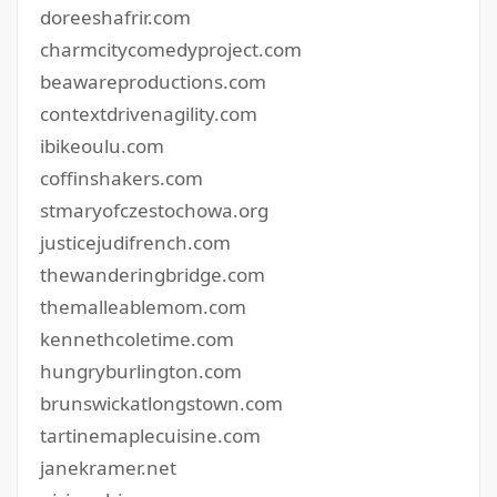
doreeshafrir.com
charmcitycomedyproject.com
beawareproductions.com
contextdrivenagility.com
ibikeoulu.com
coffinshakers.com
stmaryofczestochowa.org
justicejudifrench.com
thewanderingbridge.com
themalleablemom.com
kennethcoletime.com
hungryburlington.com
brunswickatlongstown.com
tartinemaplecuisine.com
janekramer.net