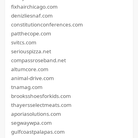
fixhairchicago.com
denizliesnaf.com
constitutionconferences.com
patthecope.com
svitcs.com
seriouspizza.net
compassroseband.net
altumcore.com
animal-drive.com
tnamag.com
brooksshoesforkids.com
thayersselectmeats.com
aporiasolutions.com
segwaywpa.com
gulfcoastpalapas.com