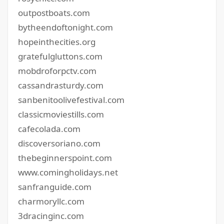
outpostboats.com
bytheendoftonight.com
hopeinthecities.org
gratefulgluttons.com
mobdroforpctv.com
cassandrasturdy.com
sanbenitoolivefestival.com
classicmoviestills.com
cafecolada.com
discoversoriano.com
thebeginnerspoint.com
www.comingholidays.net
sanfranguide.com
charmoryllc.com
3dracinginc.com