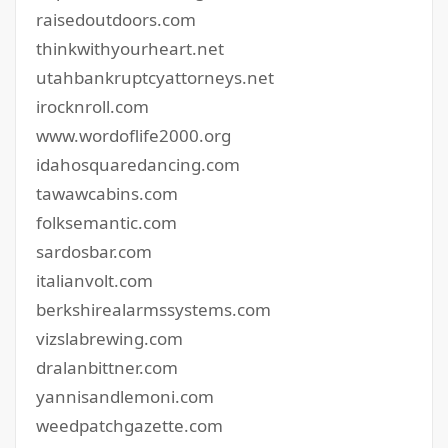
raisedoutdoors.com
thinkwithyourheart.net
utahbankruptcyattorneys.net
irocknroll.com
www.wordoflife2000.org
idahosquaredancing.com
tawawcabins.com
folksemantic.com
sardosbar.com
italianvolt.com
berkshirealarmssystems.com
vizslabrewing.com
dralanbittner.com
yannisandlemoni.com
weedpatchgazette.com