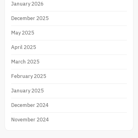
January 2026
December 2025
May 2025
April 2025
March 2025
February 2025
January 2025
December 2024
November 2024