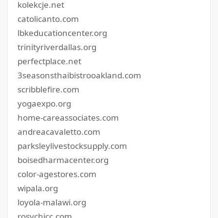
kolekcje.net
catolicanto.com
lbkeducationcenter.org
trinityriverdallas.org
perfectplace.net
3seasonsthaibistrooakland.com
scribblefire.com
yogaexpo.org
home-careassociates.com
andreacavaletto.com
parksleylivestocksupply.com
boisedharmacenter.org
color-agestores.com
wipala.org
loyola-malawi.org
rosychicc.com