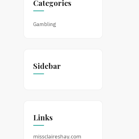
Categories
Gambling
Sidebar
Links
missclaireshay.com