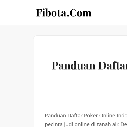
Skip
Fibota.com
to
content
Panduan Daftar
Panduan Daftar Poker Online Ind
pecinta judi online di tanah air.