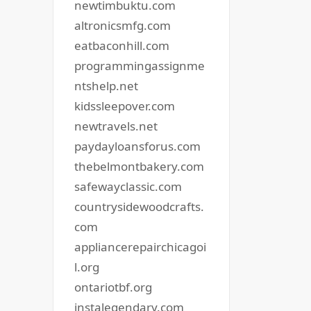
newtimbuktu.com
altronicsmfg.com
eatbaconhill.com
programmingassignme
ntshelp.net
kidssleepover.com
newtravels.net
paydayloansforus.com
thebelmontbakery.com
safewayclassic.com
countrysidewoodcrafts.
com
appliancerepairchicagoi
l.org
ontariotbf.org
instalegendary.com