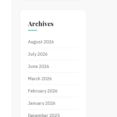
Archives
August 2026
July 2026
June 2026
March 2026
February 2026
January 2026
December 2025