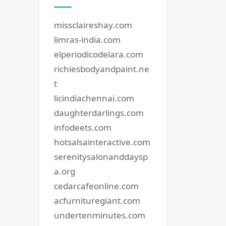
missclaireshay.com
limras-india.com
elperiodicodelara.com
richiesbodyandpaint.ne
t
licindiachennai.com
daughterdarlings.com
infodeets.com
hotsalsainteractive.com
serenitysalonanddaysp
a.org
cedarcafeonline.com
acfurnituregiant.com
undertenminutes.com