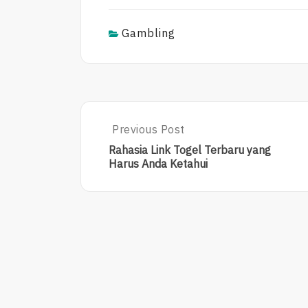
Gambling
Post
Previous Post
Previous
Post:
navigation
Rahasia Link Togel Terbaru yang
Rahasia
Harus Anda Ketahui
Link
Togel
Terbaru
Yang
Harus
Anda
Ketahui