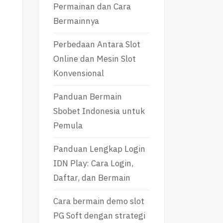
Permainan dan Cara
Bermainnya
Perbedaan Antara Slot
Online dan Mesin Slot
Konvensional
Panduan Bermain
Sbobet Indonesia untuk
Pemula
Panduan Lengkap Login
IDN Play: Cara Login,
Daftar, dan Bermain
Cara bermain demo slot
PG Soft dengan strategi