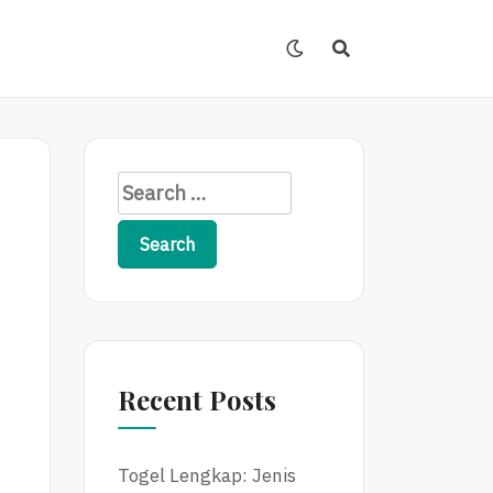
Search
for:
Recent Posts
Togel Lengkap: Jenis