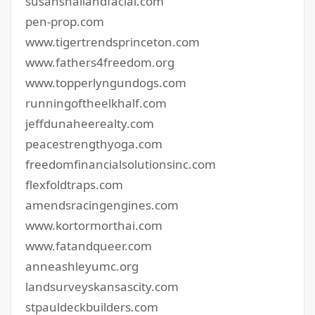
susansnailandfacial.com
pen-prop.com
www.tigertrendsprinceton.com
www.fathers4freedom.org
www.topperlyngundogs.com
runningoftheelkhalf.com
jeffdunaheerealty.com
peacestrengthyoga.com
freedomfinancialsolutionsinc.com
flexfoldtraps.com
amendsracingengines.com
www.kortormorthai.com
www.fatandqueer.com
anneashleyumc.org
landsurveyskansascity.com
stpauldeckbuilders.com