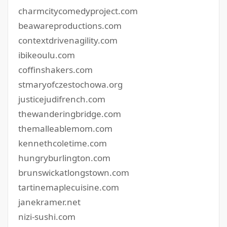
charmcitycomedyproject.com
beawareproductions.com
contextdrivenagility.com
ibikeoulu.com
coffinshakers.com
stmaryofczestochowa.org
justicejudifrench.com
thewanderingbridge.com
themalleablemom.com
kennethcoletime.com
hungryburlington.com
brunswickatlongstown.com
tartinemaplecuisine.com
janekramer.net
nizi-sushi.com