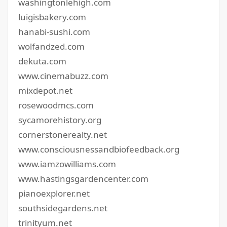
washingtonlehigh.com
luigisbakery.com
hanabi-sushi.com
wolfandzed.com
dekuta.com
www.cinemabuzz.com
mixdepot.net
rosewoodmcs.com
sycamorehistory.org
cornerstonerealty.net
www.consciousnessandbiofeedback.org
www.iamzowilliams.com
www.hastingsgardencenter.com
pianoexplorer.net
southsidegardens.net
trinityum.net