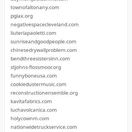
townofaltonany.com
pglax.org
negativespacecleveland.com
liuteriapaoletti.com
sunriseandgoodpeople.com
chinesedrywallproblem.com
bendthreesistersinn.com
stjohns-flossmoor.org
funnyboneusa.com
cookiedustermusic.com
reconstructionensemble.org
kavitafabrics.com
luchavolcanica.com
holycownm.com
nationwidetruckservice.com