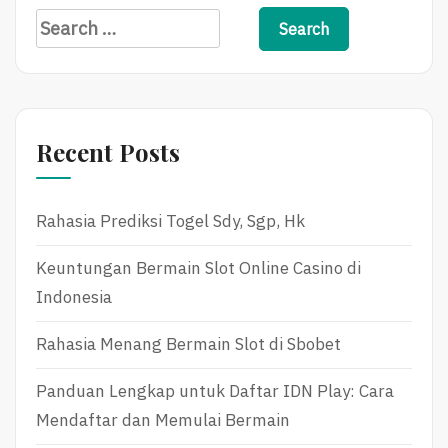
Maksimal
Search
for:
Recent Posts
Rahasia Prediksi Togel Sdy, Sgp, Hk
Keuntungan Bermain Slot Online Casino di
Indonesia
Rahasia Menang Bermain Slot di Sbobet
Panduan Lengkap untuk Daftar IDN Play: Cara
Mendaftar dan Memulai Bermain