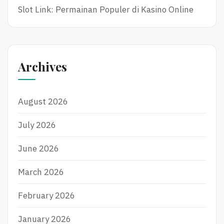
Slot Link: Permainan Populer di Kasino Online
Archives
August 2026
July 2026
June 2026
March 2026
February 2026
January 2026