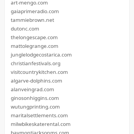
art-mengo.com
gaiaprimeradio.com
tammiebrown.net
dutonc.com
thelongescape.com
mattolegrange.com
junglelodgecostarica.com
christianfestivals.org
visitcountrykitchen.com
algarve-dolphins.com
alanveingrad.com
ginosonhiggins.com
wutungprinting.com
maritalsettlements.com
milwbikeskaterental.com
baymontjacksonms.com