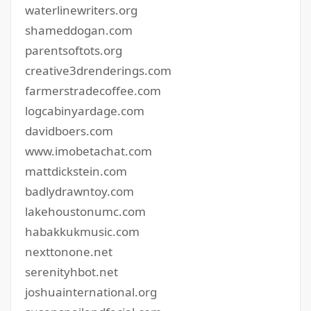
waterlinewriters.org
shameddogan.com
parentsoftots.org
creative3drenderings.com
farmerstradecoffee.com
logcabinyardage.com
davidboers.com
www.imobetachat.com
mattdickstein.com
badlydrawntoy.com
lakehoustonumc.com
habakkukmusic.com
nexttonone.net
serenityhbot.net
joshuainternational.org