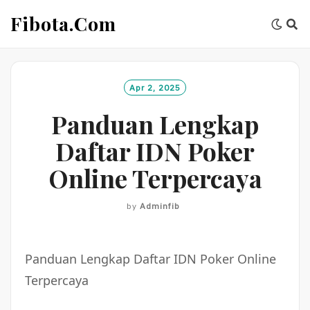
Skip
Fibota.com
to
content
Apr 2, 2025
Panduan Lengkap
Daftar IDN Poker
Online Terpercaya
by
Adminfib
Panduan Lengkap Daftar IDN Poker Online
Terpercaya