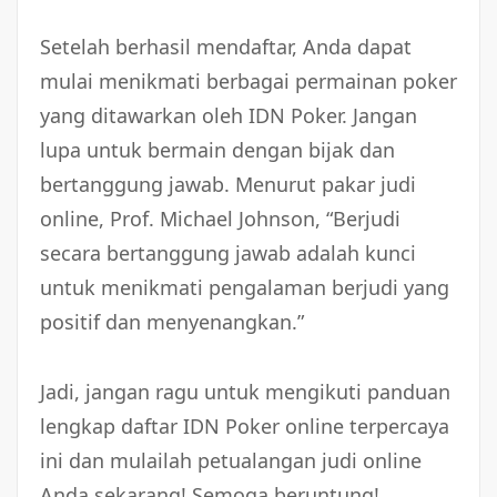
Setelah berhasil mendaftar, Anda dapat
mulai menikmati berbagai permainan poker
yang ditawarkan oleh IDN Poker. Jangan
lupa untuk bermain dengan bijak dan
bertanggung jawab. Menurut pakar judi
online, Prof. Michael Johnson, “Berjudi
secara bertanggung jawab adalah kunci
untuk menikmati pengalaman berjudi yang
positif dan menyenangkan.”
Jadi, jangan ragu untuk mengikuti panduan
lengkap daftar IDN Poker online terpercaya
ini dan mulailah petualangan judi online
Anda sekarang! Semoga beruntung!