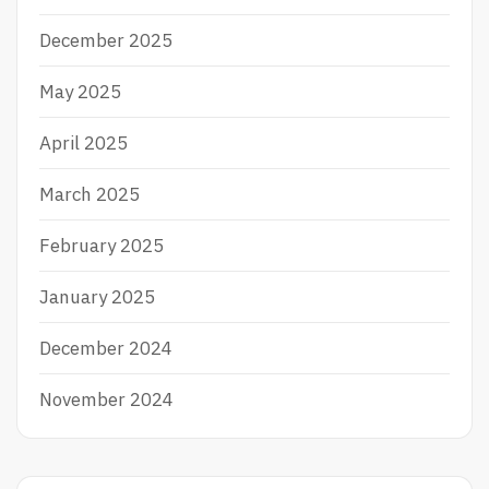
December 2025
May 2025
April 2025
March 2025
February 2025
January 2025
December 2024
November 2024