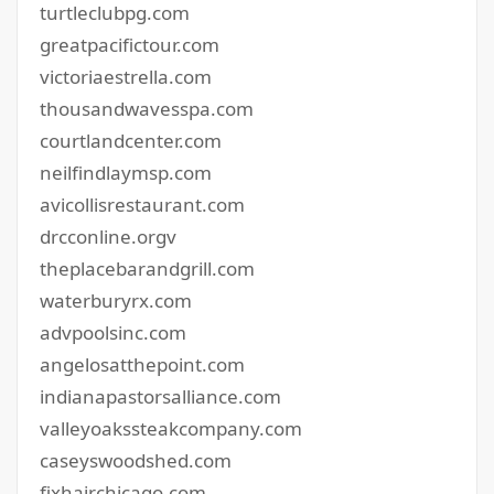
turtleclubpg.com
greatpacifictour.com
victoriaestrella.com
thousandwavesspa.com
courtlandcenter.com
neilfindlaymsp.com
avicollisrestaurant.com
drcconline.org
v
theplacebarandgrill.com
waterburyrx.com
advpoolsinc.com
angelosatthepoint.com
indianapastorsalliance.com
valleyoakssteakcompany.com
caseyswoodshed.com
fixhairchicago.com