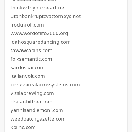
thinkwithyourheart.net
utahbankruptcyattorneys.net
irocknroll.com
www.wordoflife2000.org
idahosquaredancing.com
tawawcabins.com
folksemantic.com
sardosbar.com
italianvolt.com
berkshirealarmssystems.com
vizslabrewing.com
dralanbittner.com
yannisandlemoni.com
weedpatchgazette.com
kblinc.com