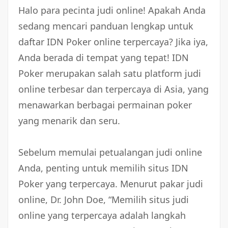
Halo para pecinta judi online! Apakah Anda
sedang mencari panduan lengkap untuk
daftar IDN Poker online terpercaya? Jika iya,
Anda berada di tempat yang tepat! IDN
Poker merupakan salah satu platform judi
online terbesar dan terpercaya di Asia, yang
menawarkan berbagai permainan poker
yang menarik dan seru.
Sebelum memulai petualangan judi online
Anda, penting untuk memilih situs IDN
Poker yang terpercaya. Menurut pakar judi
online, Dr. John Doe, “Memilih situs judi
online yang terpercaya adalah langkah