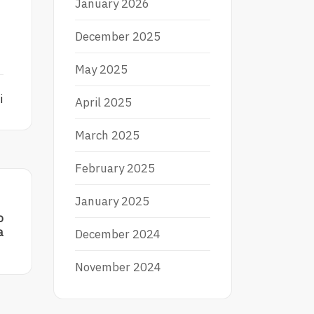
January 2026
December 2025
May 2025
i
April 2025
March 2025
February 2025
January 2025
o
a
December 2024
November 2024