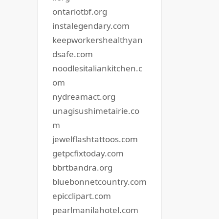
ontariotbf.org
instalegendary.com
keepworkershealthyan
dsafe.com
noodlesitaliankitchen.c
om
nydreamact.org
unagisushimetairie.co
m
jewelflashtattoos.com
getpcfixtoday.com
bbrtbandra.org
bluebonnetcountry.com
epicclipart.com
pearlmanilahotel.com