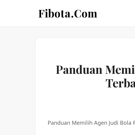
Skip
Fibota.com
to
content
Panduan Memil
Terba
Panduan Memilih Agen Judi Bola R