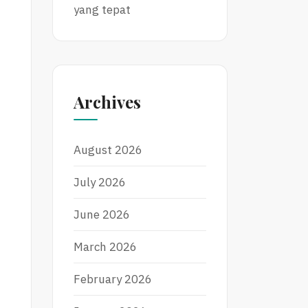
yang tepat
Archives
August 2026
July 2026
h
June 2026
March 2026
February 2026