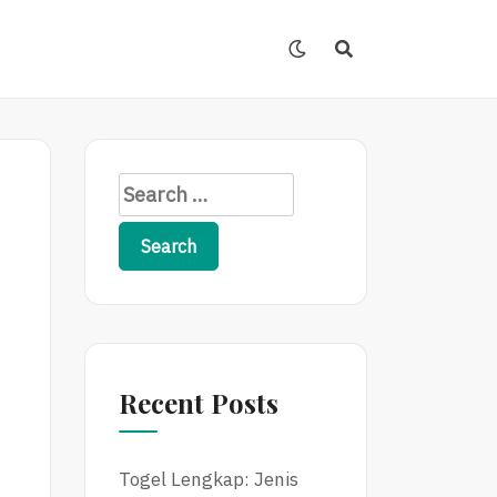
Search
for:
Recent Posts
Togel Lengkap: Jenis