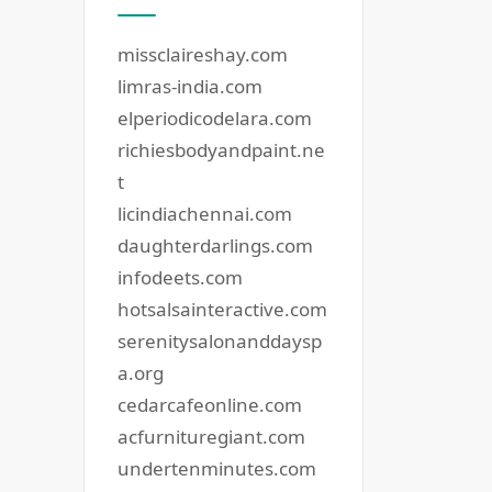
missclaireshay.com
limras-india.com
elperiodicodelara.com
richiesbodyandpaint.ne
t
licindiachennai.com
daughterdarlings.com
infodeets.com
hotsalsainteractive.com
serenitysalonanddaysp
a.org
cedarcafeonline.com
acfurnituregiant.com
undertenminutes.com