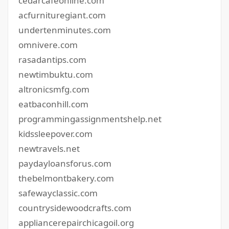
cedarcafeonline.com
acfurnituregiant.com
undertenminutes.com
omnivere.com
rasadantips.com
newtimbuktu.com
altronicsmfg.com
eatbaconhill.com
programmingassignmentshelp.net
kidssleepover.com
newtravels.net
paydayloansforus.com
thebelmontbakery.com
safewayclassic.com
countrysidewoodcrafts.com
appliancerepairchicagoil.org