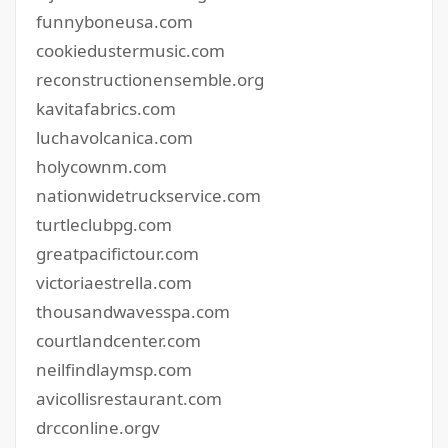
funnyboneusa.com
cookiedustermusic.com
reconstructionensemble.org
kavitafabrics.com
luchavolcanica.com
holycownm.com
nationwidetruckservice.com
turtleclubpg.com
greatpacifictour.com
victoriaestrella.com
thousandwavesspa.com
courtlandcenter.com
neilfindlaymsp.com
avicollisrestaurant.com
drcconline.org
v