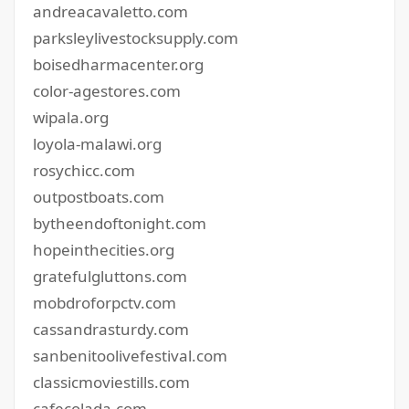
andreacavaletto.com
parksleylivestocksupply.com
boisedharmacenter.org
color-agestores.com
wipala.org
loyola-malawi.org
rosychicc.com
outpostboats.com
bytheendoftonight.com
hopeinthecities.org
gratefulgluttons.com
mobdroforpctv.com
cassandrasturdy.com
sanbenitoolivefestival.com
classicmoviestills.com
cafecolada.com