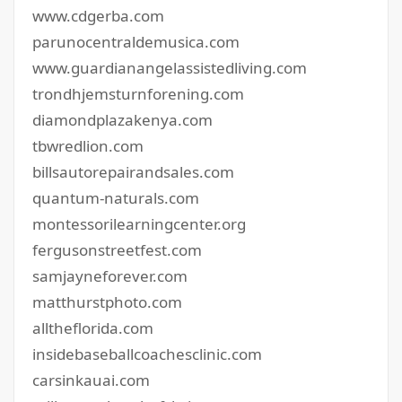
www.cdgerba.com
parunocentraldemusica.com
www.guardianangelassistedliving.com
trondhjemsturnforening.com
diamondplazakenya.com
tbwredlion.com
billsautorepairandsales.com
quantum-naturals.com
montessorilearningcenter.org
fergusonstreetfest.com
samjayneforever.com
matthurstphoto.com
alltheflorida.com
insidebaseballcoachesclinic.com
carsinkauai.com