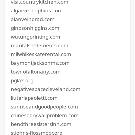
visitcountrykitchen.com
algarve-dolphins.com
alanveingrad.com
ginosonhiggins.com
wutungprinting.com
maritalsettlements.com
milwbikeskaterental.com
baymontjacksonms.com
townofaltonany.com
pglax.org
negativespacecleveland.com
liuteriapaoletti.com
sunriseandgoodpeople.com
chinesedrywallproblem.com
bendthreesistersinn.com
stjohns-flossmoor.org