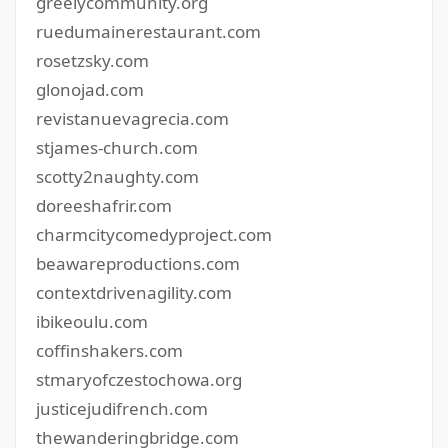
greelycommunity.org
ruedumainerestaurant.com
rosetzsky.com
glonojad.com
revistanuevagrecia.com
stjames-church.com
scotty2naughty.com
doreeshafrir.com
charmcitycomedyproject.com
beawareproductions.com
contextdrivenagility.com
ibikeoulu.com
coffinshakers.com
stmaryofczestochowa.org
justicejudifrench.com
thewanderingbridge.com