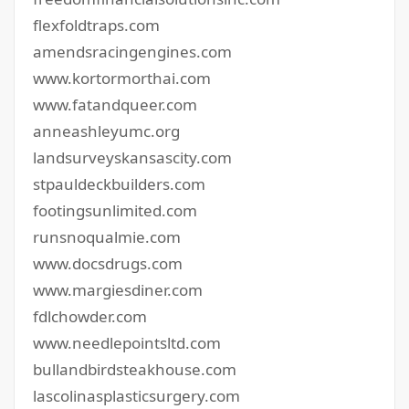
flexfoldtraps.com
amendsracingengines.com
www.kortormorthai.com
www.fatandqueer.com
anneashleyumc.org
landsurveyskansascity.com
stpauldeckbuilders.com
footingsunlimited.com
runsnoqualmie.com
www.docsdrugs.com
www.margiesdiner.com
fdlchowder.com
www.needlepointsltd.com
bullandbirdsteakhouse.com
lascolinasplasticsurgery.com