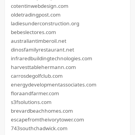
cotentinwebdesign.com
oldetradingpost.com
ladiesunderconstruction.org
bebeslectores.com
australiantimberoil.net
dinosfamilyrestaurant.net
infraredbuildingtechnologies.com
harvesttablehermann.com
carrosdegolfclub.com
energydevelopmentassociates.com
floraandfarmer.com
s3fsolutions.com
brevardbeachhomes.com
escapefromtheivorytower.com
743southchadwick.com