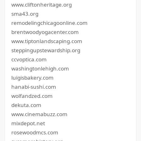
www.cliftonheritage.org
sma43.org
remodelingchicagoonline.com
brentwoodyogacenter.com
www.tiptonlandscaping.com
steppingupstewardship.org
ccvoptica.com
washingtonlehigh.com
luigisbakery.com
hanabi-sushi.com
wolfandzed.com
dekuta.com
www.cinemabuzz.com
mixdepot.net
rosewoodmcs.com