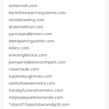
italianvolt.com
berkshirealarmssystems.com
vizslabrewing.com
dralanbittner.com
yannisandlemoni.com
weedpatchgazette.com
kblinc.com
eriesingletrack.com
pamperedpetsnorthport.com
rosiemade.com
tupelodoughnuts.com
olathekidsdentistry.com
hanleyfuneralhomeinc.com
mejorpaquetesorlando.com
1stand10sportsbarandgrill.com