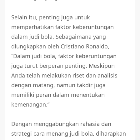
Selain itu, penting juga untuk
memperhatikan faktor keberuntungan
dalam judi bola. Sebagaimana yang
diungkapkan oleh Cristiano Ronaldo,
“Dalam judi bola, faktor keberuntungan
juga turut berperan penting. Meskipun
Anda telah melakukan riset dan analisis
dengan matang, namun takdir juga
memiliki peran dalam menentukan
kemenangan.”
Dengan menggabungkan rahasia dan
strategi cara menang judi bola, diharapkan