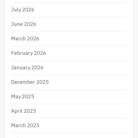
July 2026
June 2026
March 2026
February 2026
January 2026
December 2025
May 2025
April 2025
March 2025