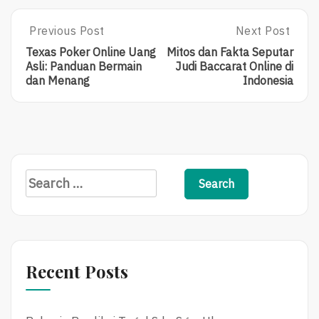
Post
Previous Post
Next Post
Previous
Next
Post:
Post:
navigation
Texas Poker Online Uang
Mitos dan Fakta Seputar
Texas
Mitos
Asli: Panduan Bermain
Judi Baccarat Online di
Poker
Dan
dan Menang
Indonesia
Online
Fakta
Uang
Seputar
Asli:
Judi
Panduan
Baccarat
Bermain
Online
Dan
Di
Menang
Indonesia
Search
for:
Recent Posts