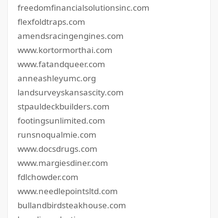
freedomfinancialsolutionsinc.com
flexfoldtraps.com
amendsracingengines.com
www.kortormorthai.com
www.fatandqueer.com
anneashleyumc.org
landsurveyskansascity.com
stpauldeckbuilders.com
footingsunlimited.com
runsnoqualmie.com
www.docsdrugs.com
www.margiesdiner.com
fdlchowder.com
www.needlepointsltd.com
bullandbirdsteakhouse.com