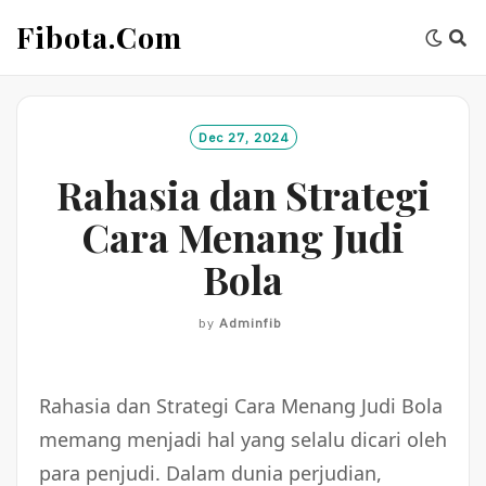
Skip
Fibota.com
to
content
Dec 27, 2024
Rahasia dan Strategi
Cara Menang Judi
Bola
by
Adminfib
Rahasia dan Strategi Cara Menang Judi Bola
memang menjadi hal yang selalu dicari oleh
para penjudi. Dalam dunia perjudian,