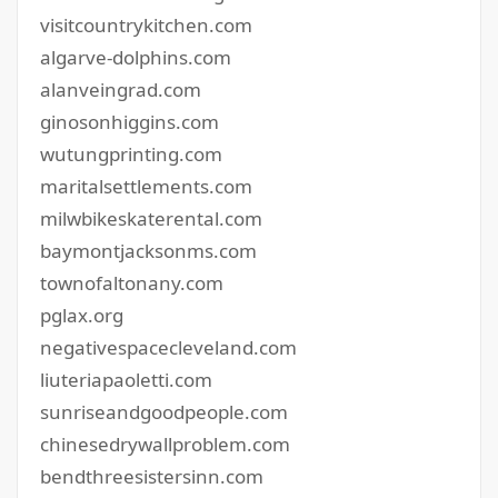
visitcountrykitchen.com
algarve-dolphins.com
alanveingrad.com
ginosonhiggins.com
wutungprinting.com
maritalsettlements.com
milwbikeskaterental.com
baymontjacksonms.com
townofaltonany.com
pglax.org
negativespacecleveland.com
liuteriapaoletti.com
sunriseandgoodpeople.com
chinesedrywallproblem.com
bendthreesistersinn.com