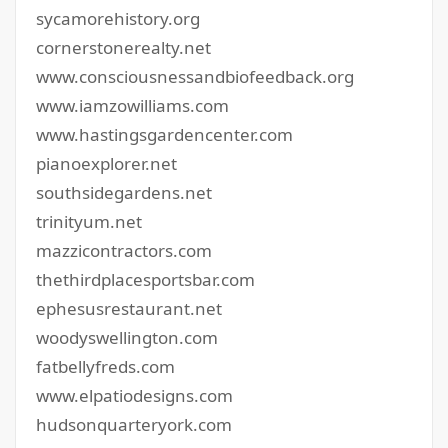
sycamorehistory.org
cornerstonerealty.net
www.consciousnessandbiofeedback.org
www.iamzowilliams.com
www.hastingsgardencenter.com
pianoexplorer.net
southsidegardens.net
trinityum.net
mazzicontractors.com
thethirdplacesportsbar.com
ephesusrestaurant.net
woodyswellington.com
fatbellyfreds.com
www.elpatiodesigns.com
hudsonquarteryork.com