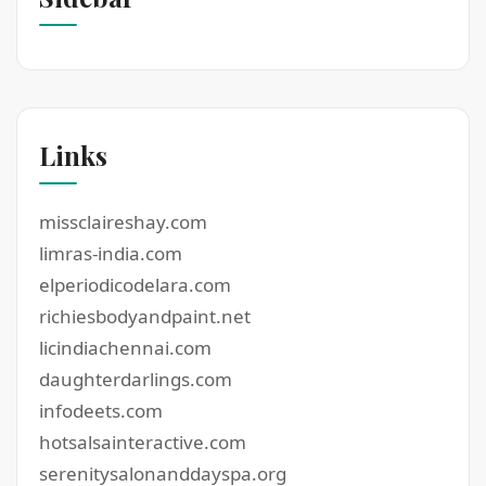
Links
missclaireshay.com
limras-india.com
elperiodicodelara.com
richiesbodyandpaint.net
licindiachennai.com
daughterdarlings.com
infodeets.com
hotsalsainteractive.com
serenitysalonanddayspa.org