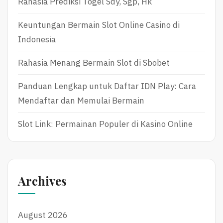
Rahasia Prediksi Togel Sdy, Sgp, Hk
Keuntungan Bermain Slot Online Casino di
Indonesia
Rahasia Menang Bermain Slot di Sbobet
Panduan Lengkap untuk Daftar IDN Play: Cara
Mendaftar dan Memulai Bermain
Slot Link: Permainan Populer di Kasino Online
Archives
August 2026