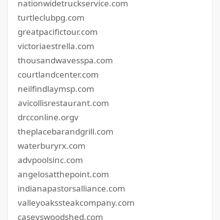
nationwidetruckservice.com
turtleclubpg.com
greatpacifictour.com
victoriaestrella.com
thousandwavesspa.com
courtlandcenter.com
neilfindlaymsp.com
avicollisrestaurant.com
drcconline.org
v
theplacebarandgrill.com
waterburyrx.com
advpoolsinc.com
angelosatthepoint.com
indianapastorsalliance.com
valleyoakssteakcompany.com
caseyswoodshed.com