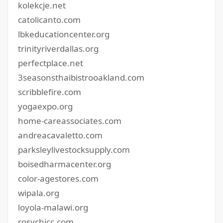
kolekcje.net
catolicanto.com
lbkeducationcenter.org
trinityriverdallas.org
perfectplace.net
3seasonsthaibistrooakland.com
scribblefire.com
yogaexpo.org
home-careassociates.com
andreacavaletto.com
parksleylivestocksupply.com
boisedharmacenter.org
color-agestores.com
wipala.org
loyola-malawi.org
rosychicc.com