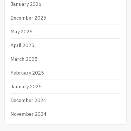
January 2026
December 2025
May 2025
April 2025
March 2025
February 2025
January 2025
December 2024
November 2024