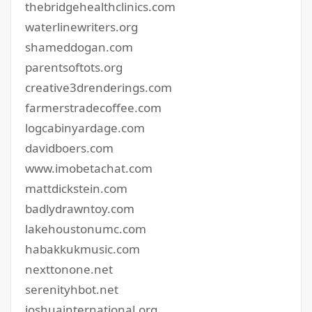
thebridgehealthclinics.com
waterlinewriters.org
shameddogan.com
parentsoftots.org
creative3drenderings.com
farmerstradecoffee.com
logcabinyardage.com
davidboers.com
www.imobetachat.com
mattdickstein.com
badlydrawntoy.com
lakehoustonumc.com
habakkukmusic.com
nexttonone.net
serenityhbot.net
joshuainternational.org