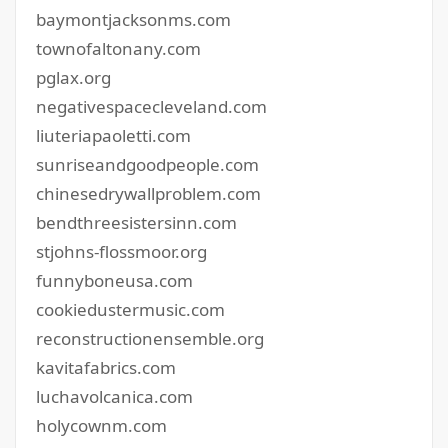
baymontjacksonms.com
townofaltonany.com
pglax.org
negativespacecleveland.com
liuteriapaoletti.com
sunriseandgoodpeople.com
chinesedrywallproblem.com
bendthreesistersinn.com
stjohns-flossmoor.org
funnyboneusa.com
cookiedustermusic.com
reconstructionensemble.org
kavitafabrics.com
luchavolcanica.com
holycownm.com