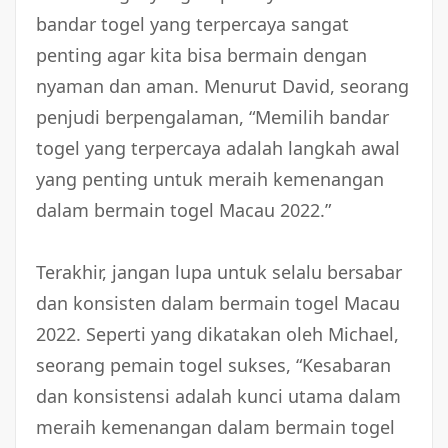
bandar togel yang terpercaya sangat
penting agar kita bisa bermain dengan
nyaman dan aman. Menurut David, seorang
penjudi berpengalaman, “Memilih bandar
togel yang terpercaya adalah langkah awal
yang penting untuk meraih kemenangan
dalam bermain togel Macau 2022.”
Terakhir, jangan lupa untuk selalu bersabar
dan konsisten dalam bermain togel Macau
2022. Seperti yang dikatakan oleh Michael,
seorang pemain togel sukses, “Kesabaran
dan konsistensi adalah kunci utama dalam
meraih kemenangan dalam bermain togel