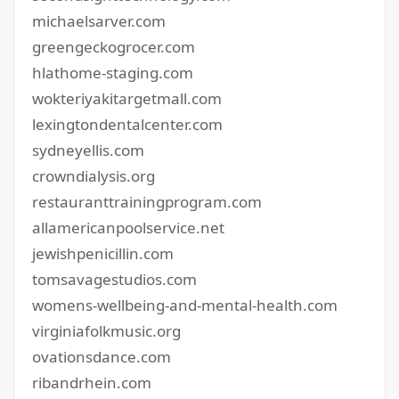
michaelsarver.com
greengeckogrocer.com
hlathome-staging.com
wokteriyakitargetmall.com
lexingtondentalcenter.com
sydneyellis.com
crowndialysis.org
restauranttrainingprogram.com
allamericanpoolservice.net
jewishpenicillin.com
tomsavagestudios.com
womens-wellbeing-and-mental-health.com
virginiafolkmusic.org
ovationsdance.com
ribandrhein.com