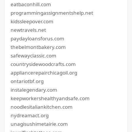
eatbaconhill.com
programmingassignmentshelp.net
kidssleepover.com
newtravels.net
paydayloansforus.com
thebelmontbakery.com
safewayclassic.com
countrysidewoodcrafts.com
appliancerepairchicagoil.org
ontariotbf.org
instalegendary.com
keepworkershealthyandsafe.com
noodlesitaliankitchen.com
nydreamact.org
unagisushimetairie.com