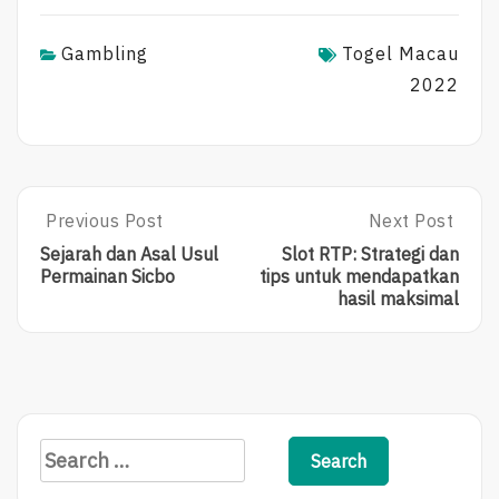
Gambling
Togel Macau
2022
Post
Previous Post
Next Post
Previous
Next
Post:
Post:
navigation
Sejarah dan Asal Usul
Slot RTP: Strategi dan
Sejarah
Slot
Permainan Sicbo
tips untuk mendapatkan
Dan
RTP:
hasil maksimal
Asal
Strategi
Usul
Dan
Permainan
Tips
Sicbo
Untuk
Mendapatkan
Hasil
Maksimal
Search
for: