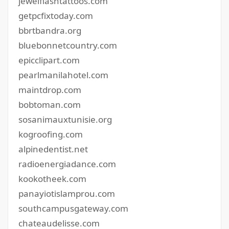
jewelflashtattoos.com
getpcfixtoday.com
bbrtbandra.org
bluebonnetcountry.com
epicclipart.com
pearlmanilahotel.com
maintdrop.com
bobtoman.com
sosanimauxtunisie.org
kogroofing.com
alpinedentist.net
radioenergiadance.com
kookotheek.com
panayiotislamprou.com
southcampusgateway.com
chateaudelisse.com