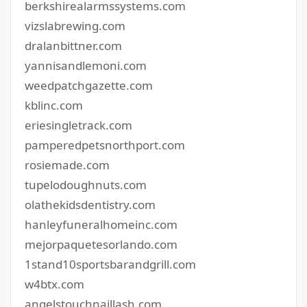
berkshirealarmssystems.com
vizslabrewing.com
dralanbittner.com
yannisandlemoni.com
weedpatchgazette.com
kblinc.com
eriesingletrack.com
pamperedpetsnorthport.com
rosiemade.com
tupelodoughnuts.com
olathekidsdentistry.com
hanleyfuneralhomeinc.com
mejorpaquetesorlando.com
1stand10sportsbarandgrill.com
w4btx.com
angelstouchnaillash.com