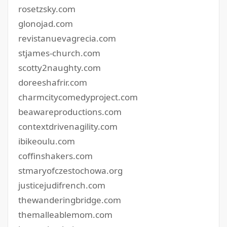
rosetzsky.com
glonojad.com
revistanuevagrecia.com
stjames-church.com
scotty2naughty.com
doreeshafrir.com
charmcitycomedyproject.com
beawareproductions.com
contextdrivenagility.com
ibikeoulu.com
coffinshakers.com
stmaryofczestochowa.org
justicejudifrench.com
thewanderingbridge.com
themalleablemom.com