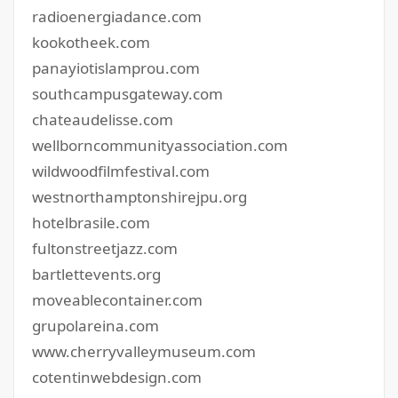
radioenergiadance.com
kookotheek.com
panayiotislamprou.com
southcampusgateway.com
chateaudelisse.com
wellborncommunityassociation.com
wildwoodfilmfestival.com
westnorthamptonshirejpu.org
hotelbrasile.com
fultonstreetjazz.com
bartlettevents.org
moveablecontainer.com
grupolareina.com
www.cherryvalleymuseum.com
cotentinwebdesign.com