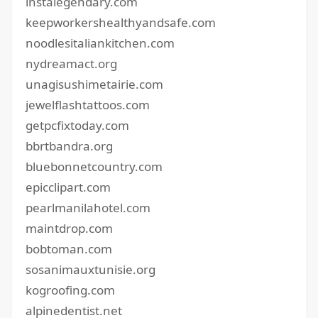
instalegendary.com
keepworkershealthyandsafe.com
noodlesitaliankitchen.com
nydreamact.org
unagisushimetairie.com
jewelflashtattoos.com
getpcfixtoday.com
bbrtbandra.org
bluebonnetcountry.com
epicclipart.com
pearlmanilahotel.com
maintdrop.com
bobtoman.com
sosanimauxtunisie.org
kogroofing.com
alpinedentist.net