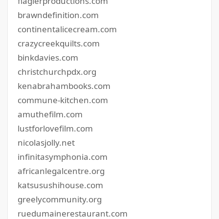
flaglerproductions.com
brawndefinition.com
continentalicecream.com
crazycreekquilts.com
binkdavies.com
christchurchpdx.org
kenabrahambooks.com
commune-kitchen.com
amuthefilm.com
lustforlovefilm.com
nicolasjolly.net
infinitasymphonia.com
africanlegalcentre.org
katsusushihouse.com
greelycommunity.org
ruedumainerestaurant.com