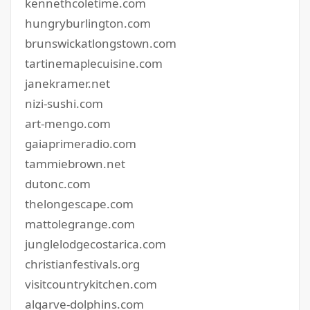
kennethcoletime.com
hungryburlington.com
brunswickatlongstown.com
tartinemaplecuisine.com
janekramer.net
nizi-sushi.com
art-mengo.com
gaiaprimeradio.com
tammiebrown.net
dutonc.com
thelongescape.com
mattolegrange.com
junglelodgecostarica.com
christianfestivals.org
visitcountrykitchen.com
algarve-dolphins.com