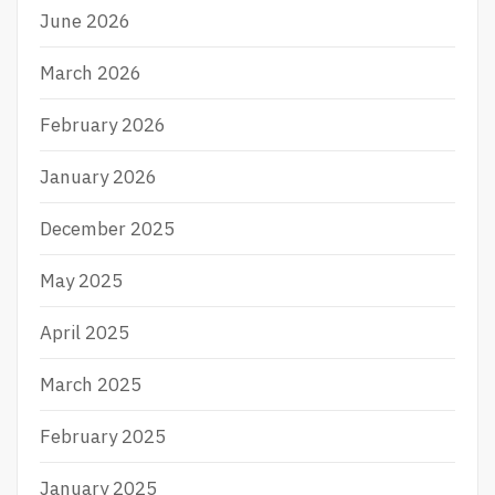
June 2026
March 2026
February 2026
January 2026
December 2025
May 2025
April 2025
March 2025
February 2025
January 2025