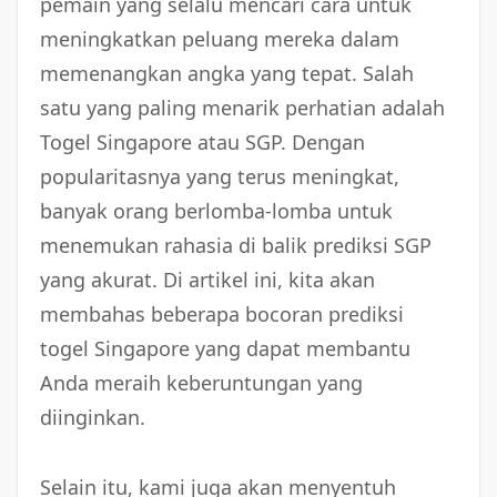
pemain yang selalu mencari cara untuk
meningkatkan peluang mereka dalam
memenangkan angka yang tepat. Salah
satu yang paling menarik perhatian adalah
Togel Singapore atau SGP. Dengan
popularitasnya yang terus meningkat,
banyak orang berlomba-lomba untuk
menemukan rahasia di balik prediksi SGP
yang akurat. Di artikel ini, kita akan
membahas beberapa bocoran prediksi
togel Singapore yang dapat membantu
Anda meraih keberuntungan yang
diinginkan.
Selain itu, kami juga akan menyentuh