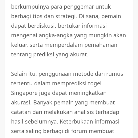
berkumpulnya para penggemar untuk
berbagi tips dan strategi. Di sana, pemain
dapat berdiskusi, bertukar informasi
mengenai angka-angka yang mungkin akan
keluar, serta memperdalam pemahaman
tentang prediksi yang akurat.
Selain itu, penggunaan metode dan rumus
tertentu dalam memprediksi togel
Singapore juga dapat meningkatkan
akurasi. Banyak pemain yang membuat
catatan dan melakukan analisis terhadap
hasil sebelumnya. Keterbukaan informasi
serta saling berbagi di forum membuat