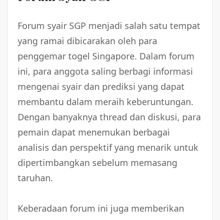
Forum syair SGP menjadi salah satu tempat
yang ramai dibicarakan oleh para
penggemar togel Singapore. Dalam forum
ini, para anggota saling berbagi informasi
mengenai syair dan prediksi yang dapat
membantu dalam meraih keberuntungan.
Dengan banyaknya thread dan diskusi, para
pemain dapat menemukan berbagai
analisis dan perspektif yang menarik untuk
dipertimbangkan sebelum memasang
taruhan.
Keberadaan forum ini juga memberikan