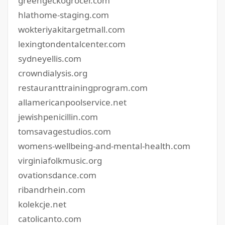
greengeckogrocer.com
hlathome-staging.com
wokteriyakitargetmall.com
lexingtondentalcenter.com
sydneyellis.com
crowndialysis.org
restauranttrainingprogram.com
allamericanpoolservice.net
jewishpenicillin.com
tomsavagestudios.com
womens-wellbeing-and-mental-health.com
virginiafolkmusic.org
ovationsdance.com
ribandrhein.com
kolekcje.net
catolicanto.com