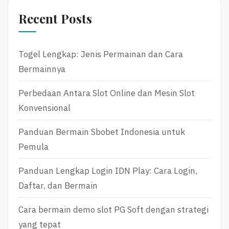
Recent Posts
Togel Lengkap: Jenis Permainan dan Cara
Bermainnya
Perbedaan Antara Slot Online dan Mesin Slot
Konvensional
Panduan Bermain Sbobet Indonesia untuk
Pemula
Panduan Lengkap Login IDN Play: Cara Login,
Daftar, dan Bermain
Cara bermain demo slot PG Soft dengan strategi
yang tepat