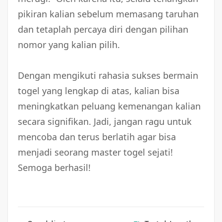
pikiran kalian sebelum memasang taruhan
dan tetaplah percaya diri dengan pilihan
nomor yang kalian pilih.
Dengan mengikuti rahasia sukses bermain
togel yang lengkap di atas, kalian bisa
meningkatkan peluang kemenangan kalian
secara signifikan. Jadi, jangan ragu untuk
mencoba dan terus berlatih agar bisa
menjadi seorang master togel sejati!
Semoga berhasil!