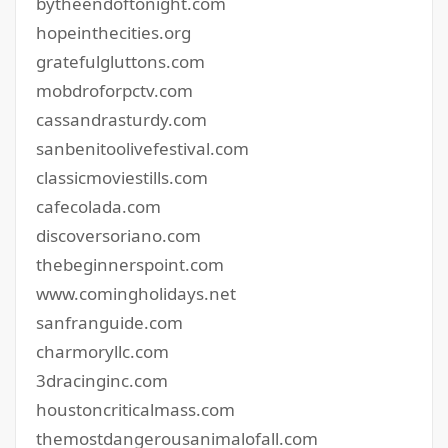
bytheendoftonight.com
hopeinthecities.org
gratefulgluttons.com
mobdroforpctv.com
cassandrasturdy.com
sanbenitoolivefestival.com
classicmoviestills.com
cafecolada.com
discoversoriano.com
thebeginnerspoint.com
www.comingholidays.net
sanfranguide.com
charmoryllc.com
3dracinginc.com
houstoncriticalmass.com
themostdangerousanimalofall.com