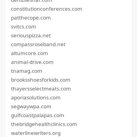
constitutionconferences.com
patthecope.com
svitcs.com
seriouspizza.net
compassroseband.net
altumcore.com
animal-drive.com
tnamag.com
brooksshoesforkids.com
thayersselectmeats.com
aporiasolutions.com
segwaywpa.com
gulfcoastpalapas.com
thebridgehealthclinics.com
waterlinewriters.org