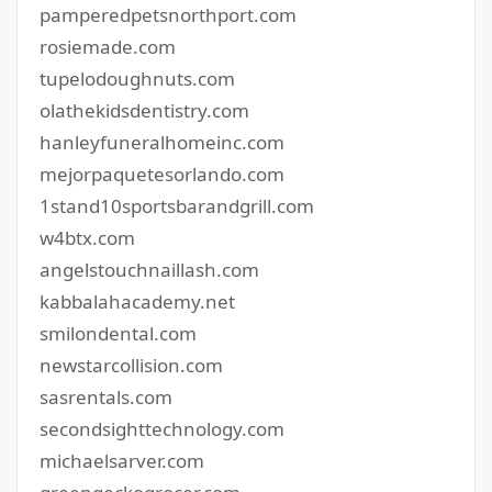
pamperedpetsnorthport.com
rosiemade.com
tupelodoughnuts.com
olathekidsdentistry.com
hanleyfuneralhomeinc.com
mejorpaquetesorlando.com
1stand10sportsbarandgrill.com
w4btx.com
angelstouchnaillash.com
kabbalahacademy.net
smilondental.com
newstarcollision.com
sasrentals.com
secondsighttechnology.com
michaelsarver.com