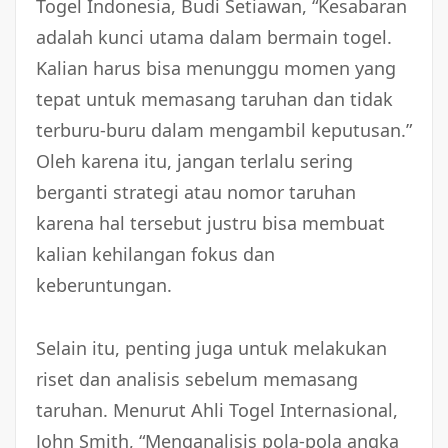
Togel Indonesia, Budi Setiawan, “Kesabaran
adalah kunci utama dalam bermain togel.
Kalian harus bisa menunggu momen yang
tepat untuk memasang taruhan dan tidak
terburu-buru dalam mengambil keputusan.”
Oleh karena itu, jangan terlalu sering
berganti strategi atau nomor taruhan
karena hal tersebut justru bisa membuat
kalian kehilangan fokus dan
keberuntungan.
Selain itu, penting juga untuk melakukan
riset dan analisis sebelum memasang
taruhan. Menurut Ahli Togel Internasional,
John Smith, “Menganalisis pola-pola angka