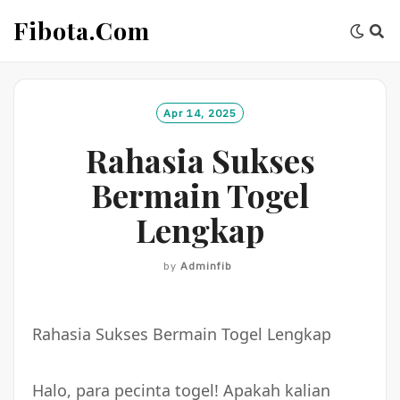
Skip
Fibota.com
to
content
Apr 14, 2025
Rahasia Sukses
Bermain Togel
Lengkap
by
Adminfib
Rahasia Sukses Bermain Togel Lengkap
Halo, para pecinta togel! Apakah kalian