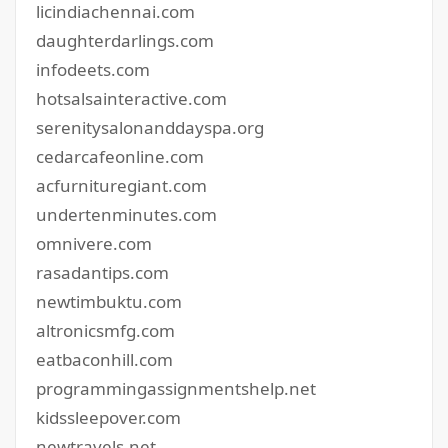
licindiachennai.com
daughterdarlings.com
infodeets.com
hotsalsainteractive.com
serenitysalonanddayspa.org
cedarcafeonline.com
acfurnituregiant.com
undertenminutes.com
omnivere.com
rasadantips.com
newtimbuktu.com
altronicsmfg.com
eatbaconhill.com
programmingassignmentshelp.net
kidssleepover.com
newtravels.net