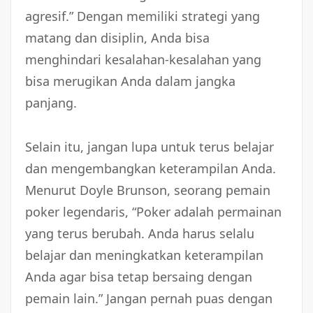
agresif.” Dengan memiliki strategi yang
matang dan disiplin, Anda bisa
menghindari kesalahan-kesalahan yang
bisa merugikan Anda dalam jangka
panjang.
Selain itu, jangan lupa untuk terus belajar
dan mengembangkan keterampilan Anda.
Menurut Doyle Brunson, seorang pemain
poker legendaris, “Poker adalah permainan
yang terus berubah. Anda harus selalu
belajar dan meningkatkan keterampilan
Anda agar bisa tetap bersaing dengan
pemain lain.” Jangan pernah puas dengan