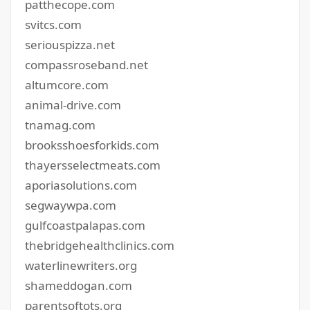
patthecope.com
svitcs.com
seriouspizza.net
compassroseband.net
altumcore.com
animal-drive.com
tnamag.com
brooksshoesforkids.com
thayersselectmeats.com
aporiasolutions.com
segwaywpa.com
gulfcoastpalapas.com
thebridgehealthclinics.com
waterlinewriters.org
shameddogan.com
parentsoftots.org