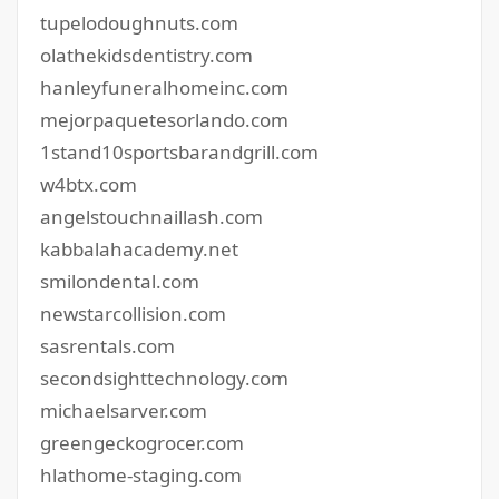
tupelodoughnuts.com
olathekidsdentistry.com
hanleyfuneralhomeinc.com
mejorpaquetesorlando.com
1stand10sportsbarandgrill.com
w4btx.com
angelstouchnaillash.com
kabbalahacademy.net
smilondental.com
newstarcollision.com
sasrentals.com
secondsighttechnology.com
michaelsarver.com
greengeckogrocer.com
hlathome-staging.com