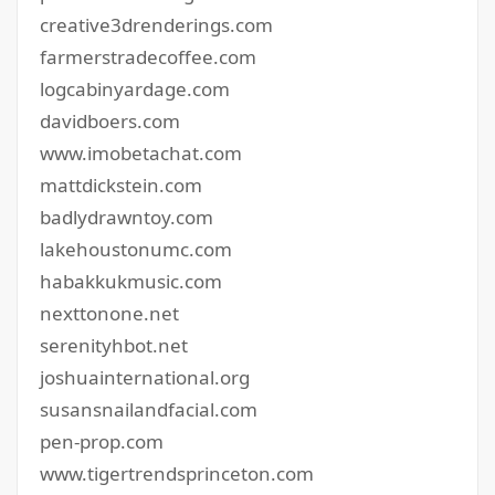
creative3drenderings.com
farmerstradecoffee.com
logcabinyardage.com
davidboers.com
www.imobetachat.com
mattdickstein.com
badlydrawntoy.com
lakehoustonumc.com
habakkukmusic.com
nexttonone.net
serenityhbot.net
joshuainternational.org
susansnailandfacial.com
pen-prop.com
www.tigertrendsprinceton.com