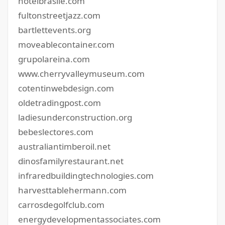
hotelbrasile.com
fultonstreetjazz.com
bartlettevents.org
moveablecontainer.com
grupolareina.com
www.cherryvalleymuseum.com
cotentinwebdesign.com
oldetradingpost.com
ladiesunderconstruction.org
bebeslectores.com
australiantimberoil.net
dinosfamilyrestaurant.net
infraredbuildingtechnologies.com
harvesttablehermann.com
carrosdegolfclub.com
energydevelopmentassociates.com