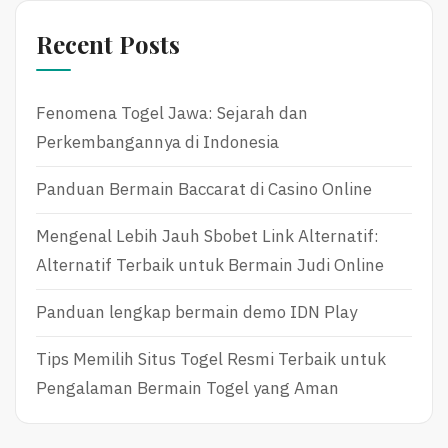
Recent Posts
Fenomena Togel Jawa: Sejarah dan
Perkembangannya di Indonesia
Panduan Bermain Baccarat di Casino Online
Mengenal Lebih Jauh Sbobet Link Alternatif:
Alternatif Terbaik untuk Bermain Judi Online
Panduan lengkap bermain demo IDN Play
Tips Memilih Situs Togel Resmi Terbaik untuk
Pengalaman Bermain Togel yang Aman