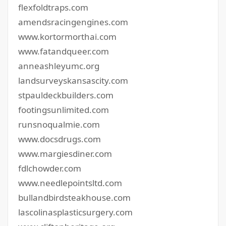
flexfoldtraps.com
amendsracingengines.com
www.kortormorthai.com
www.fatandqueer.com
anneashleyumc.org
landsurveyskansascity.com
stpauldeckbuilders.com
footingsunlimited.com
runsnoqualmie.com
www.docsdrugs.com
www.margiesdiner.com
fdlchowder.com
www.needlepointsltd.com
bullandbirdsteakhouse.com
lascolinasplasticsurgery.com