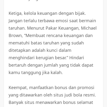
Ketiga, kelola keuangan dengan bijak.
Jangan terlalu terbawa emosi saat bermain
taruhan. Menurut Pakar Keuangan, Michael
Brown, “Membuat rencana keuangan dan
mematuhi batas taruhan yang sudah
ditetapkan adalah kunci dalam
menghindari kerugian besar.” Hindari
bertaruh dengan jumlah yang tidak dapat
kamu tanggung jika kalah.
Keempat, manfaatkan bonus dan promosi
yang ditawarkan oleh situs judi bola resmi.
Banyak situs menawarkan bonus selamat