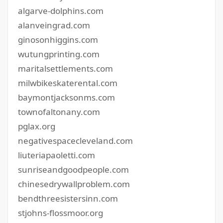
algarve-dolphins.com
alanveingrad.com
ginosonhiggins.com
wutungprinting.com
maritalsettlements.com
milwbikeskaterental.com
baymontjacksonms.com
townofaltonany.com
pglax.org
negativespacecleveland.com
liuteriapaoletti.com
sunriseandgoodpeople.com
chinesedrywallproblem.com
bendthreesistersinn.com
stjohns-flossmoor.org