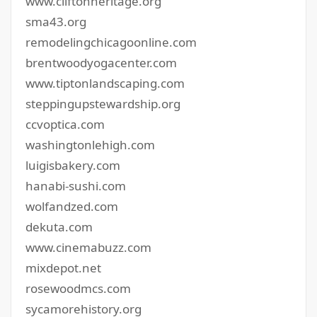
www.cliftonheritage.org
sma43.org
remodelingchicagoonline.com
brentwoodyogacenter.com
www.tiptonlandscaping.com
steppingupstewardship.org
ccvoptica.com
washingtonlehigh.com
luigisbakery.com
hanabi-sushi.com
wolfandzed.com
dekuta.com
www.cinemabuzz.com
mixdepot.net
rosewoodmcs.com
sycamorehistory.org