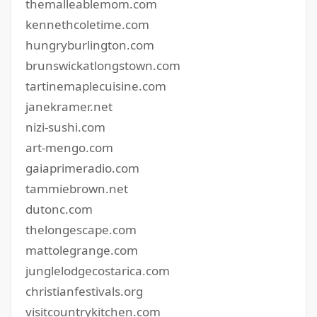
themalleablemom.com
kennethcoletime.com
hungryburlington.com
brunswickatlongstown.com
tartinemaplecuisine.com
janekramer.net
nizi-sushi.com
art-mengo.com
gaiaprimeradio.com
tammiebrown.net
dutonc.com
thelongescape.com
mattolegrange.com
junglelodgecostarica.com
christianfestivals.org
visitcountrykitchen.com