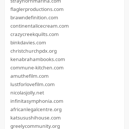
strayhornmarina.com
flaglerproductions.com
brawndefinition.com
continentalicecream.com
crazycreekquilts.com
binkdavies.com
christchurchpdx.org
kenabrahambooks.com
commune-kitchen.com
amuthefilm.com
lustforlovefilm.com
nicolasjolly.net
infinitasymphonia.com
africanlegalcentre.org
katsusushihouse.com
greelycommunity.org