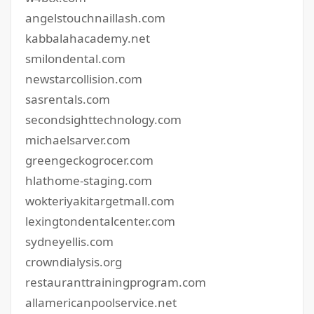
angelstouchnaillash.com
kabbalahacademy.net
smilondental.com
newstarcollision.com
sasrentals.com
secondsighttechnology.com
michaelsarver.com
greengeckogrocer.com
hlathome-staging.com
wokteriyakitargetmall.com
lexingtondentalcenter.com
sydneyellis.com
crowndialysis.org
restauranttrainingprogram.com
allamericanpoolservice.net