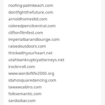
roofing-palmbeach.com
dontfightthefuture.com
arnoldhomesltd.com
coloredpencilcentral.com
cliftonfilmfest.com
imperialbarandlounge.com
raisedoutdoors.com
thinkwithyourheart.net
utahbankruptcyattorneys.net
irocknroll.com
www.wordoflife2000.org
idahosquaredancing.com
tawawcabins.com
folksemantic.com
sardosbar.com