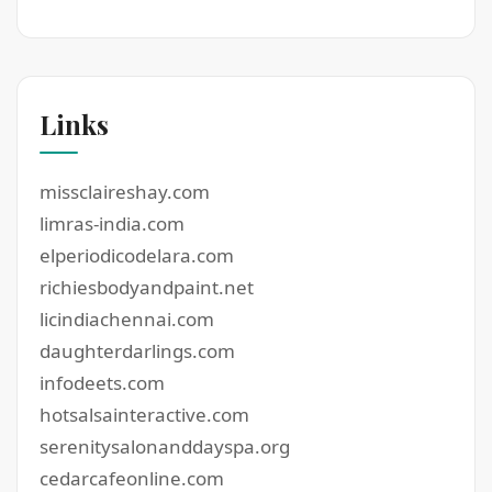
Links
missclaireshay.com
limras-india.com
elperiodicodelara.com
richiesbodyandpaint.net
licindiachennai.com
daughterdarlings.com
infodeets.com
hotsalsainteractive.com
serenitysalonanddayspa.org
cedarcafeonline.com