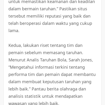
untuk memastikan keamanan dan keadilan
dalam bermain taruhan.” Pastikan situs
tersebut memiliki reputasi yang baik dan
telah beroperasi dalam waktu yang cukup
lama.
Kedua, lakukan riset tentang tim dan
pemain sebelum memasang taruhan.
Menurut Analis Taruhan Bola, Sarah Jones,
“Mengetahui informasi terkini tentang
performa tim dan pemain dapat membantu
dalam membuat keputusan taruhan yang
lebih baik.” Pantau berita olahraga dan
analisis statistik untuk mendapatkan
wawasan yang lebih baik.