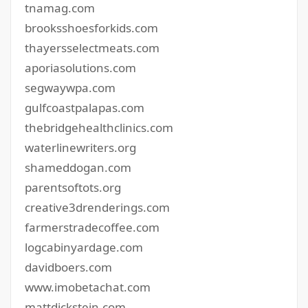
tnamag.com
brooksshoesforkids.com
thayersselectmeats.com
aporiasolutions.com
segwaywpa.com
gulfcoastpalapas.com
thebridgehealthclinics.com
waterlinewriters.org
shameddogan.com
parentsoftots.org
creative3drenderings.com
farmerstradecoffee.com
logcabinyardage.com
davidboers.com
www.imobetachat.com
mattdickstein.com