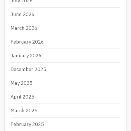
July 2026
June 2026
March 2026
February 2026
January 2026
December 2025
May 2025
April 2025
March 2025
February 2025