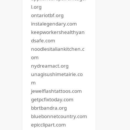
l.org
ontariotbf.org
instalegendary.com
keepworkershealthyan
dsafe.com
noodlesitaliankitchen.c
om
nydreamact.org
unagisushimetairie.co
m
jewelflashtattoos.com
getpcfixtoday.com
bbrtbandra.org
bluebonnetcountry.com
epicclipart.com