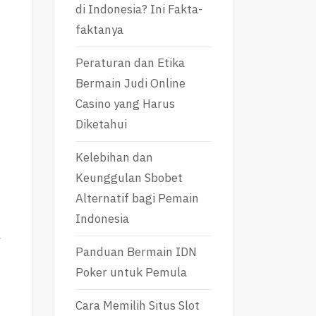
di Indonesia? Ini Fakta-
faktanya
Peraturan dan Etika
Bermain Judi Online
Casino yang Harus
Diketahui
Kelebihan dan
Keunggulan Sbobet
Alternatif bagi Pemain
Indonesia
.
Panduan Bermain IDN
Poker untuk Pemula
Cara Memilih Situs Slot