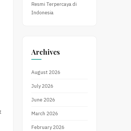
Resmi Terpercaya di
Indonesia
Archives
August 2026
July 2026
June 2026
t
March 2026
February 2026