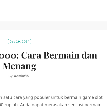
Dec 19, 2024
5000: Cara Bermain dan
Menang
By
Adminfib
h satu cara yang populer untuk bermain game slot
00 rupiah, Anda dapat merasakan sensasi bermain