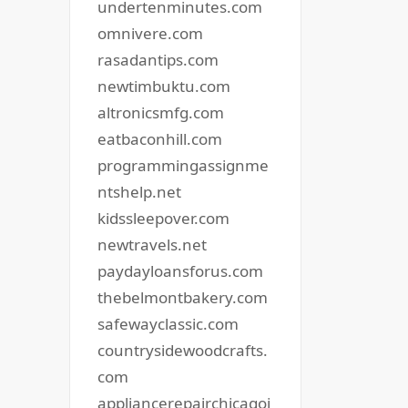
undertenminutes.com
omnivere.com
rasadantips.com
newtimbuktu.com
altronicsmfg.com
eatbaconhill.com
programmingassignme
ntshelp.net
kidssleepover.com
newtravels.net
paydayloansforus.com
thebelmontbakery.com
safewayclassic.com
countrysidewoodcrafts.
com
appliancerepairchicagoi