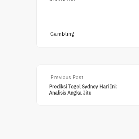
Gambling
Post
Previous Post
Previous
Post:
navigation
Prediksi Togel Sydney Hari Ini:
Prediksi
Analisis Angka Jitu
Togel
Sydney
Hari
Ini:
Analisis
Angka
Jitu