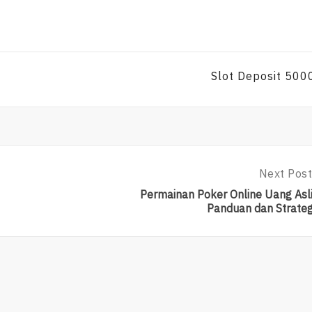
Slot Deposit 500
Next Post
Next
Post:
Permainan Poker Online Uang Asli
Permaina
Panduan dan Strateg
Poker
Online
Uang
Asli:
Panduan
Dan
Strategi