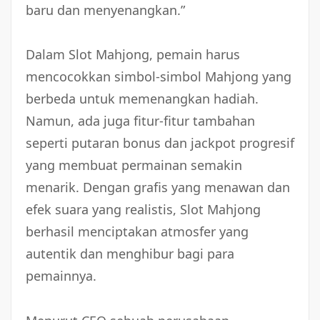
baru dan menyenangkan.”
Dalam Slot Mahjong, pemain harus
mencocokkan simbol-simbol Mahjong yang
berbeda untuk memenangkan hadiah.
Namun, ada juga fitur-fitur tambahan
seperti putaran bonus dan jackpot progresif
yang membuat permainan semakin
menarik. Dengan grafis yang menawan dan
efek suara yang realistis, Slot Mahjong
berhasil menciptakan atmosfer yang
autentik dan menghibur bagi para
pemainnya.