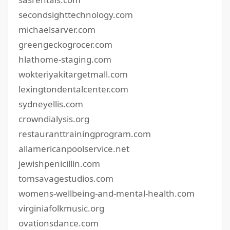
secondsighttechnology.com
michaelsarver.com
greengeckogrocer.com
hlathome-staging.com
wokteriyakitargetmall.com
lexingtondentalcenter.com
sydneyellis.com
crowndialysis.org
restauranttrainingprogram.com
allamericanpoolservice.net
jewishpenicillin.com
tomsavagestudios.com
womens-wellbeing-and-mental-health.com
virginiafolkmusic.org
ovationsdance.com