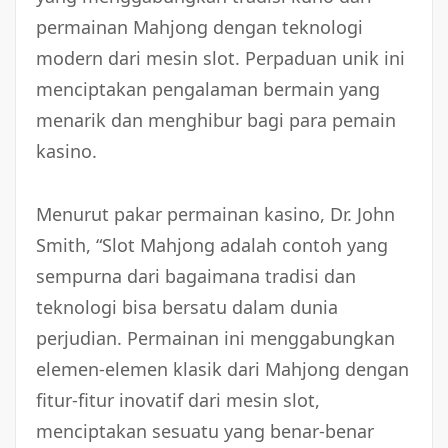
permainan Mahjong dengan teknologi
modern dari mesin slot. Perpaduan unik ini
menciptakan pengalaman bermain yang
menarik dan menghibur bagi para pemain
kasino.
Menurut pakar permainan kasino, Dr. John
Smith, “Slot Mahjong adalah contoh yang
sempurna dari bagaimana tradisi dan
teknologi bisa bersatu dalam dunia
perjudian. Permainan ini menggabungkan
elemen-elemen klasik dari Mahjong dengan
fitur-fitur inovatif dari mesin slot,
menciptakan sesuatu yang benar-benar