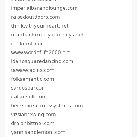
imperialbarandlounge.com
raisedoutdoors.com
thinkwithyourheart.net
utahbankruptcyattorneys.net
irocknroll.com
www.wordoflife2000.org
idahosquaredancing.com
tawawcabins.com
folksemantic.com
sardosbar.com
italianvolt.com
berkshirealarmssystems.com
vizslabrewing.com
dralanbittner.com
yannisandlemoni.com