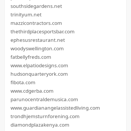
southsidegardens.net
trinityum.net
mazzicontractors.com
thethirdplacesportsbar.com
ephesusrestaurant.net
woodyswellington.com
fatbellyfreds.com
www.elpatiodesigns.com
hudsonquarteryork.com
fibota.com
www.cdgerba.com
parunocentraldemusica.com
www.guardianangelassistedliving.com
trondhjemsturnforening.com
diamondplazakenya.com