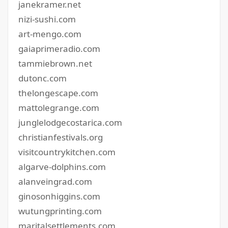
janekramer.net
nizi-sushi.com
art-mengo.com
gaiaprimeradio.com
tammiebrown.net
dutonc.com
thelongescape.com
mattolegrange.com
junglelodgecostarica.com
christianfestivals.org
visitcountrykitchen.com
algarve-dolphins.com
alanveingrad.com
ginosonhiggins.com
wutungprinting.com
maritalsettlements.com