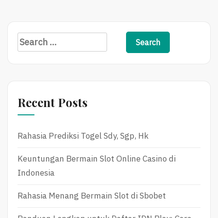
Akurat
Pemula
Untuk
Prediksi
Tepat
Search
for:
Recent Posts
Rahasia Prediksi Togel Sdy, Sgp, Hk
Keuntungan Bermain Slot Online Casino di
Indonesia
Rahasia Menang Bermain Slot di Sbobet