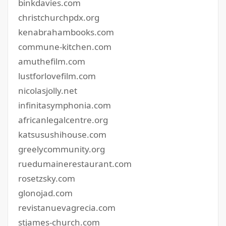
binkdavies.com
christchurchpdx.org
kenabrahambooks.com
commune-kitchen.com
amuthefilm.com
lustforlovefilm.com
nicolasjolly.net
infinitasymphonia.com
africanlegalcentre.org
katsusushihouse.com
greelycommunity.org
ruedumainerestaurant.com
rosetzsky.com
glonojad.com
revistanuevagrecia.com
stjames-church.com