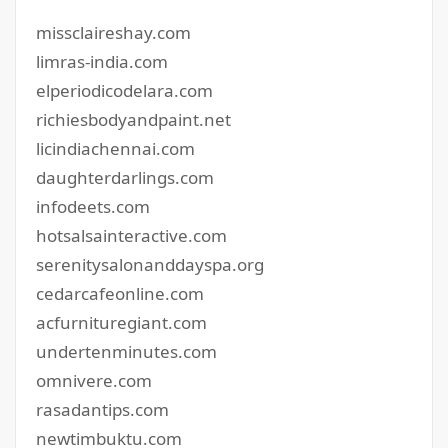
missclaireshay.com
limras-india.com
elperiodicodelara.com
richiesbodyandpaint.net
licindiachennai.com
daughterdarlings.com
infodeets.com
hotsalsainteractive.com
serenitysalonanddayspa.org
cedarcafeonline.com
acfurnituregiant.com
undertenminutes.com
omnivere.com
rasadantips.com
newtimbuktu.com