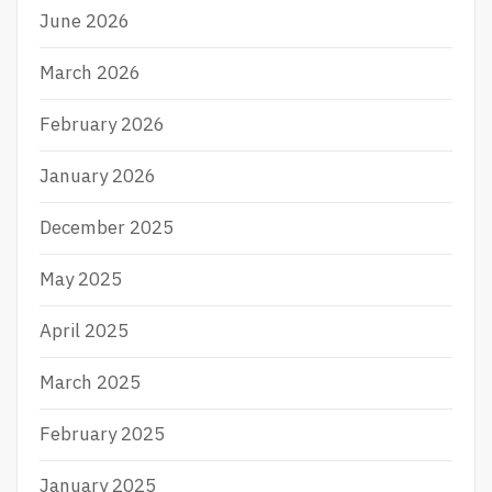
June 2026
March 2026
February 2026
January 2026
December 2025
May 2025
April 2025
March 2025
February 2025
January 2025