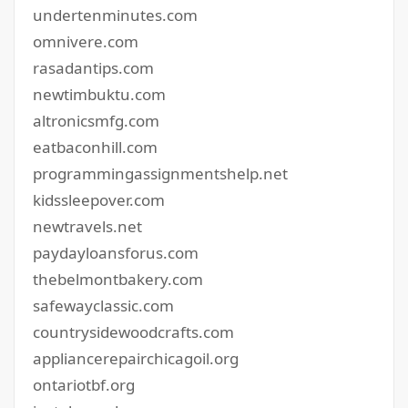
undertenminutes.com
omnivere.com
rasadantips.com
newtimbuktu.com
altronicsmfg.com
eatbaconhill.com
programmingassignmentshelp.net
kidssleepover.com
newtravels.net
paydayloansforus.com
thebelmontbakery.com
safewayclassic.com
countrysidewoodcrafts.com
appliancerepairchicagoil.org
ontariotbf.org