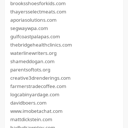
brooksshoesforkids.com
thayersselectmeats.com
aporiasolutions.com
segwaywpa.com
gulfcoastpalapas.com
thebridgehealthclinics.com
waterlinewriters.org
shameddogan.com
parentsoftots.org
creative3drenderings.com
farmerstradecoffee.com
logcabinyardage.com
davidboers.com
www.imobetachat.com
mattdickstein.com
badlydrawntoy.com