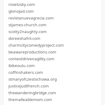
rosetzsky.com
glonojad.com
revistanuevagrecia.com
stjames-church.com
scotty2naughty.com
doreeshafrir.com
charmcitycomedyproject.com
beawareproductions.com
contextdrivenagility.com
ibikeoulu.com
coffinshakers.com
stmaryofczestochowa.org
justicejudifrench.com
thewanderingbridge.com
themalleablemom.com