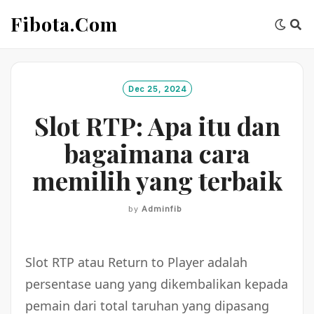
Skip
Fibota.com
to
content
Dec 25, 2024
Slot RTP: Apa itu dan
bagaimana cara
memilih yang terbaik
by
Adminfib
Slot RTP atau Return to Player adalah
persentase uang yang dikembalikan kepada
pemain dari total taruhan yang dipasang