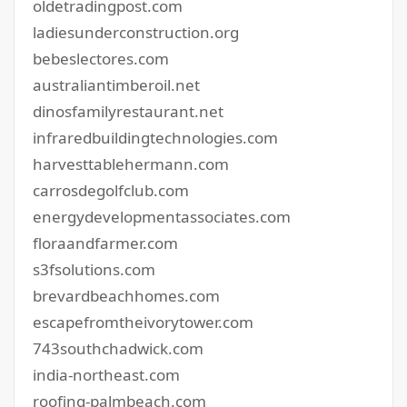
oldetradingpost.com
ladiesunderconstruction.org
bebeslectores.com
australiantimberoil.net
dinosfamilyrestaurant.net
infraredbuildingtechnologies.com
harvesttablehermann.com
carrosdegolfclub.com
energydevelopmentassociates.com
floraandfarmer.com
s3fsolutions.com
brevardbeachhomes.com
escapefromtheivorytower.com
743southchadwick.com
india-northeast.com
roofing-palmbeach.com