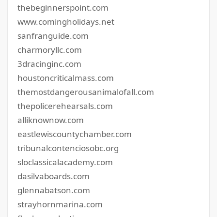
thebeginnerspoint.com
www.comingholidays.net
sanfranguide.com
charmoryllc.com
3dracinginc.com
houstoncriticalmass.com
themostdangerousanimalofall.com
thepolicerehearsals.com
alliknownow.com
eastlewiscountychamber.com
tribunalcontenciosobc.org
sloclassicalacademy.com
dasilvaboards.com
glennabatson.com
strayhornmarina.com