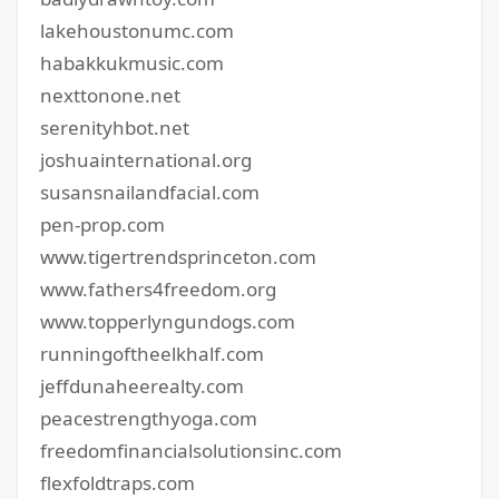
lakehoustonumc.com
habakkukmusic.com
nexttonone.net
serenityhbot.net
joshuainternational.org
susansnailandfacial.com
pen-prop.com
www.tigertrendsprinceton.com
www.fathers4freedom.org
www.topperlyngundogs.com
runningoftheelkhalf.com
jeffdunaheerealty.com
peacestrengthyoga.com
freedomfinancialsolutionsinc.com
flexfoldtraps.com