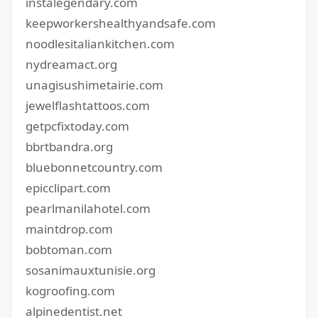
instalegendary.com
keepworkershealthyandsafe.com
noodlesitaliankitchen.com
nydreamact.org
unagisushimetairie.com
jewelflashtattoos.com
getpcfixtoday.com
bbrtbandra.org
bluebonnetcountry.com
epicclipart.com
pearlmanilahotel.com
maintdrop.com
bobtoman.com
sosanimauxtunisie.org
kogroofing.com
alpinedentist.net