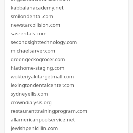
kabbalahacademy.net
smilondental.com
newstarcollision.com
sasrentals.com
secondsighttechnology.com
michaelsarver.com
greengeckogrocer.com
hlathome-staging.com
wokteriyakitargetmall.com
lexingtondentalcenter.com
sydneyellis.com
crowndialysis.org
restauranttrainingprogram.com
allamericanpoolservice.net
jewishpenicillin.com