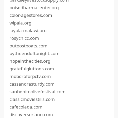
boisedharmacenter.org
color-agestores.com
wipala.org
loyola-malawi.org
rosychicc.com
outpostboats.com
bytheendoftonight.com
hopeinthecities.org
gratefulgluttons.com
mobdroforpctv.com
cassandrasturdy.com
sanbenitoolivefestival.com
classicmoviestills.com
cafecolada.com
discoversoriano.com