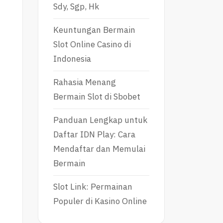
Sdy, Sgp, Hk
Keuntungan Bermain
Slot Online Casino di
Indonesia
Rahasia Menang
Bermain Slot di Sbobet
Panduan Lengkap untuk
Daftar IDN Play: Cara
Mendaftar dan Memulai
Bermain
Slot Link: Permainan
Populer di Kasino Online