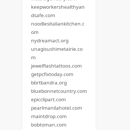
keepworkershealthyan
dsafe.com
noodlesitaliankitchen.c
om
nydreamact.org
unagisushimetairie.co
m
jewelflashtattoos.com
getpcfixtoday.com
bbrtbandra.org
bluebonnetcountry.com
epicclipart.com
pearlmanilahotel.com
maintdrop.com
bobtoman.com