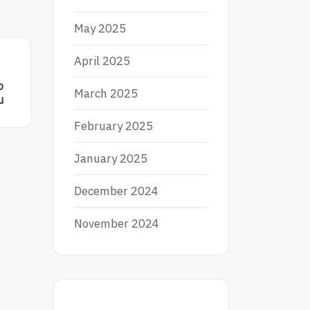
May 2025
April 2025
o
March 2025
u
February 2025
January 2025
December 2024
November 2024