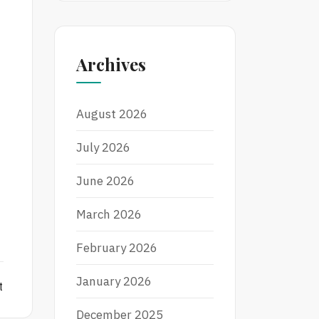
Archives
August 2026
July 2026
June 2026
March 2026
February 2026
January 2026
t
December 2025