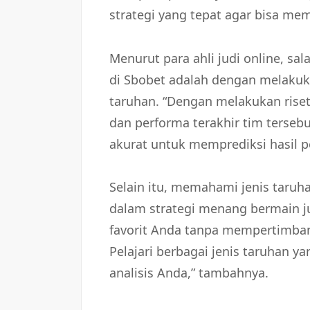
strategi yang tepat agar bisa m
Menurut para ahli judi online, sal
di Sbobet adalah dengan melakuk
taruhan. “Dengan melakukan riset
dan performa terakhir tim tersebu
akurat untuk memprediksi hasil per
Selain itu, memahami jenis taruh
dalam strategi menang bermain j
favorit Anda tanpa mempertimba
Pelajari berbagai jenis taruhan y
analisis Anda,” tambahnya.