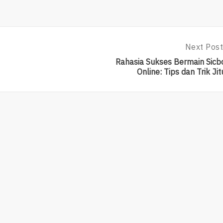
Next Post
Next
Post:
Rahasia Sukses Bermain Sicb
Rahasia
Online: Tips dan Trik Jit
Sukses
Bermain
Sicbo
Online:
Tips
Dan
Trik
Jitu