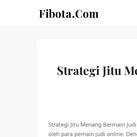
Skip
Fibota.com
to
content
Strategi Jitu 
Strategi Jitu Menang Bermain Jud
oleh para pemain judi online. De