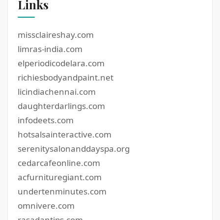
Links
missclaireshay.com
limras-india.com
elperiodicodelara.com
richiesbodyandpaint.net
licindiachennai.com
daughterdarlings.com
infodeets.com
hotsalsainteractive.com
serenitysalonanddayspa.org
cedarcafeonline.com
acfurnituregiant.com
undertenminutes.com
omnivere.com
rasadantips.com