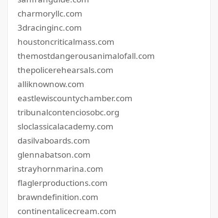
charmoryllc.com
3dracinginc.com
houstoncriticalmass.com
themostdangerousanimalofall.com
thepolicerehearsals.com
alliknownow.com
eastlewiscountychamber.com
tribunalcontenciosobc.org
sloclassicalacademy.com
dasilvaboards.com
glennabatson.com
strayhornmarina.com
flaglerproductions.com
brawndefinition.com
continentalicecream.com