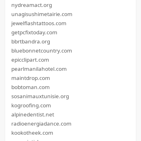
nydreamact.org
unagisushimetairie.com
jewelflashtattoos.com
getpcfixtoday.com
bbrtbandra.org
bluebonnetcountry.com
epicclipart.com
pearlmanilahotel.com
maintdrop.com
bobtoman.com
sosanimauxtunisie.org
kogroofing.com
alpinedentist.net
radioenergiadance.com
kookotheek.com