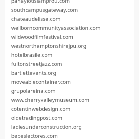
panayiotislamprou.com
southcampusgateway.com
chateaudelisse.com
wellborncommunityassociation.com
wildwoodfilmfestival.com
westnorthamptonshirejpu.org
hotelbrasile.com
fultonstreetjazz.com
bartlettevents.org
moveablecontainer.com
grupolareina.com
www.cherryvalleymuseum.com
cotentinwebdesign.com
oldetradingpost.com
ladiesunderconstruction.org
bebeslectores.com