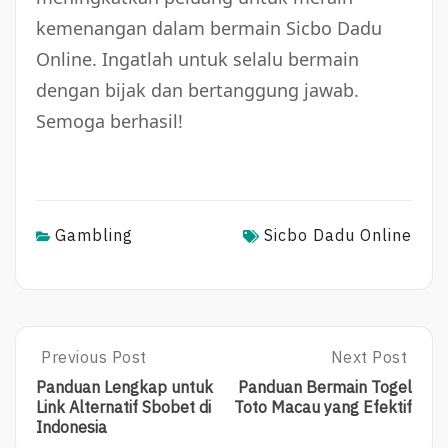
kemenangan dalam bermain Sicbo Dadu
Online. Ingatlah untuk selalu bermain
dengan bijak dan bertanggung jawab.
Semoga berhasil!
Gambling
Sicbo Dadu Online
Post
Previous Post
Next Post
Previous
Next
Post:
Post:
navigation
Panduan Lengkap untuk
Panduan Bermain Togel
Panduan
Panduan
Link Alternatif Sbobet di
Toto Macau yang Efektif
Lengkap
Bermain
Indonesia
Untuk
Togel