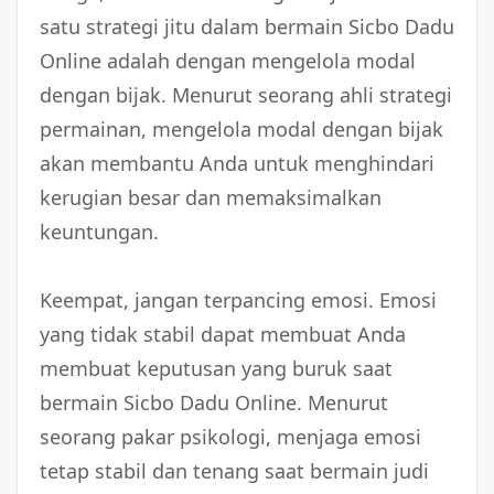
satu strategi jitu dalam bermain Sicbo Dadu
Online adalah dengan mengelola modal
dengan bijak. Menurut seorang ahli strategi
permainan, mengelola modal dengan bijak
akan membantu Anda untuk menghindari
kerugian besar dan memaksimalkan
keuntungan.
Keempat, jangan terpancing emosi. Emosi
yang tidak stabil dapat membuat Anda
membuat keputusan yang buruk saat
bermain Sicbo Dadu Online. Menurut
seorang pakar psikologi, menjaga emosi
tetap stabil dan tenang saat bermain judi