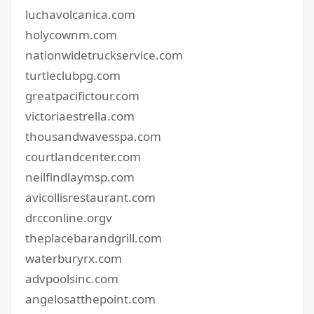
luchavolcanica.com
holycownm.com
nationwidetruckservice.com
turtleclubpg.com
greatpacifictour.com
victoriaestrella.com
thousandwavesspa.com
courtlandcenter.com
neilfindlaymsp.com
avicollisrestaurant.com
drcconline.org
v
theplacebarandgrill.com
waterburyrx.com
advpoolsinc.com
angelosatthepoint.com