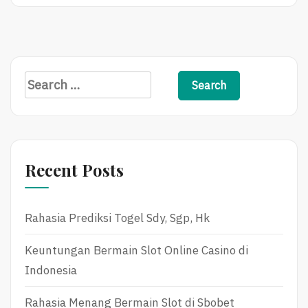
Link
Toto
Alternatif
Macau
Sbobet
Yang
Di
Efektif
Indonesia
Search
for:
Recent Posts
Rahasia Prediksi Togel Sdy, Sgp, Hk
Keuntungan Bermain Slot Online Casino di
Indonesia
Rahasia Menang Bermain Slot di Sbobet