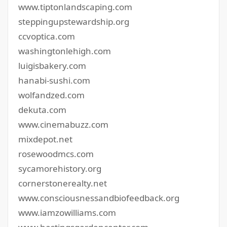
www.tiptonlandscaping.com
steppingupstewardship.org
ccvoptica.com
washingtonlehigh.com
luigisbakery.com
hanabi-sushi.com
wolfandzed.com
dekuta.com
www.cinemabuzz.com
mixdepot.net
rosewoodmcs.com
sycamorehistory.org
cornerstonerealty.net
www.consciousnessandbiofeedback.org
www.iamzowilliams.com