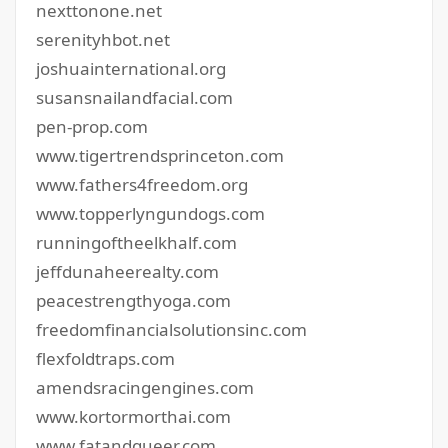
nexttonone.net
serenityhbot.net
joshuainternational.org
susansnailandfacial.com
pen-prop.com
www.tigertrendsprinceton.com
www.fathers4freedom.org
www.topperlyngundogs.com
runningoftheelkhalf.com
jeffdunaheerealty.com
peacestrengthyoga.com
freedomfinancialsolutionsinc.com
flexfoldtraps.com
amendsracingengines.com
www.kortormorthai.com
www.fatandqueer.com