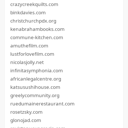
crazycreekquilts.com
binkdavies.com
christchurchpdx.org
kenabrahambooks.com
commune-kitchen.com
amuthefilm.com
lustforlovefilm.com
nicolasjolly.net
infinitasymphonia.com
africanlegalcentre.org
katsusushihouse.com
greelycommunity.org
ruedumainerestaurant.com
rosetzsky.com
glonojad.com