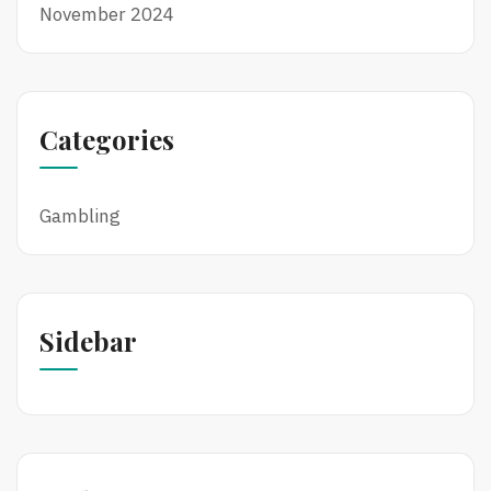
November 2024
Categories
Gambling
Sidebar