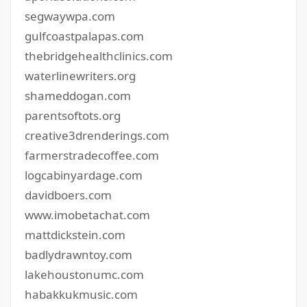
segwaywpa.com
gulfcoastpalapas.com
thebridgehealthclinics.com
waterlinewriters.org
shameddogan.com
parentsoftots.org
creative3drenderings.com
farmerstradecoffee.com
logcabinyardage.com
davidboers.com
www.imobetachat.com
mattdickstein.com
badlydrawntoy.com
lakehoustonumc.com
habakkukmusic.com