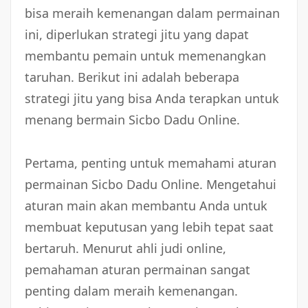
bisa meraih kemenangan dalam permainan
ini, diperlukan strategi jitu yang dapat
membantu pemain untuk memenangkan
taruhan. Berikut ini adalah beberapa
strategi jitu yang bisa Anda terapkan untuk
menang bermain Sicbo Dadu Online.
Pertama, penting untuk memahami aturan
permainan Sicbo Dadu Online. Mengetahui
aturan main akan membantu Anda untuk
membuat keputusan yang lebih tepat saat
bertaruh. Menurut ahli judi online,
pemahaman aturan permainan sangat
penting dalam meraih kemenangan.