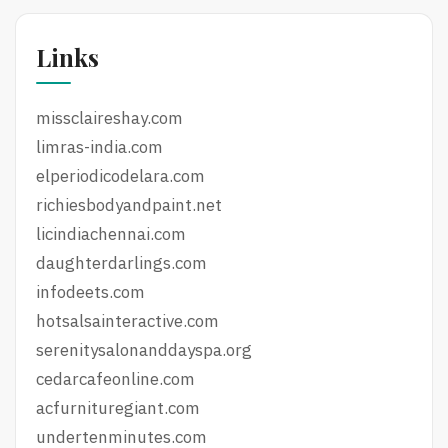
Links
missclaireshay.com
limras-india.com
elperiodicodelara.com
richiesbodyandpaint.net
licindiachennai.com
daughterdarlings.com
infodeets.com
hotsalsainteractive.com
serenitysalonanddayspa.org
cedarcafeonline.com
acfurnituregiant.com
undertenminutes.com