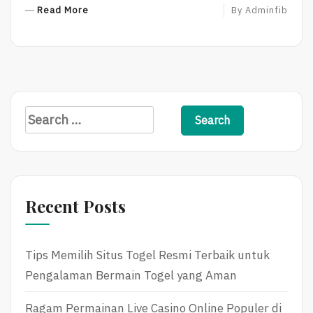
R
Read More
By
Adminfib
E
A
D
M
O
R
Search
E
for:
Recent Posts
Tips Memilih Situs Togel Resmi Terbaik untuk
Pengalaman Bermain Togel yang Aman
Ragam Permainan Live Casino Online Populer di