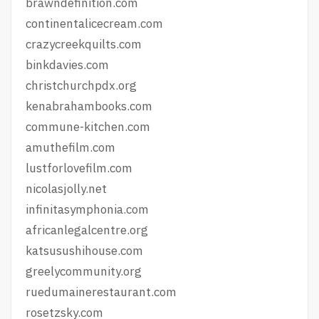
brawndefinition.com
continentalicecream.com
crazycreekquilts.com
binkdavies.com
christchurchpdx.org
kenabrahambooks.com
commune-kitchen.com
amuthefilm.com
lustforlovefilm.com
nicolasjolly.net
infinitasymphonia.com
africanlegalcentre.org
katsusushihouse.com
greelycommunity.org
ruedumainerestaurant.com
rosetzsky.com