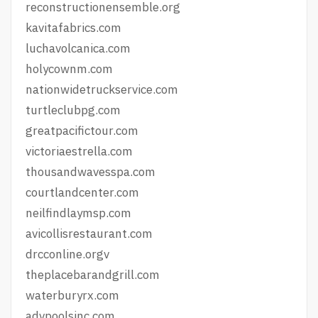
reconstructionensemble.org
kavitafabrics.com
luchavolcanica.com
holycownm.com
nationwidetruckservice.com
turtleclubpg.com
greatpacifictour.com
victoriaestrella.com
thousandwavesspa.com
courtlandcenter.com
neilfindlaymsp.com
avicollisrestaurant.com
drcconline.org
v
theplacebarandgrill.com
waterburyrx.com
advpoolsinc.com