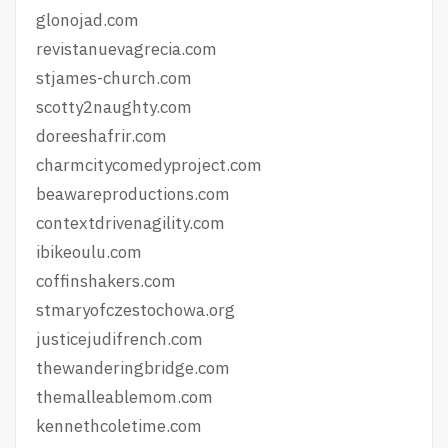
glonojad.com
revistanuevagrecia.com
stjames-church.com
scotty2naughty.com
doreeshafrir.com
charmcitycomedyproject.com
beawareproductions.com
contextdrivenagility.com
ibikeoulu.com
coffinshakers.com
stmaryofczestochowa.org
justicejudifrench.com
thewanderingbridge.com
themalleablemom.com
kennethcoletime.com