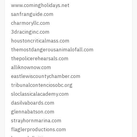
www.comingholidays.net
sanfranguide.com
charmoryllc.com
3dracinginc.com
houstoncriticalmass.com
themostdangerousanimalofall.com
thepolicerehearsals.com
alliknownow.com
eastlewiscountychamber.com
tribunalcontenciosobc.org
sloclassicalacademy.com
dasilvaboards.com
glennabatson.com
strayhornmarina.com
flaglerproductions.com