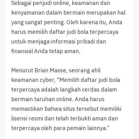
Sebagai penjudi online, keamanan dan
kenyamanan dalam bermain merupakan hal
yang sangat penting. Oleh karena itu, Anda
harus memilih daftar judi bola terpercaya
untuk menjaga informasi pribadi dan
finansial Anda tetap aman.
Menurut Brian Masse, seorang ahli
keamanan cyber, “Memilih daftar judi bola
terpercaya adalah langkah cerdas dalam
bermain taruhan online. Anda harus
memastikan bahwa situs tersebut memiliki
lisensi resmi dan telah terbukti aman dan
terpercaya oleh para pemain lainnya.”