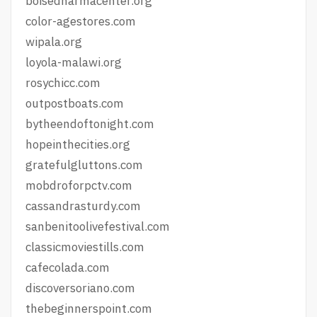
boisedharmacenter.org
color-agestores.com
wipala.org
loyola-malawi.org
rosychicc.com
outpostboats.com
bytheendoftonight.com
hopeinthecities.org
gratefulgluttons.com
mobdroforpctv.com
cassandrasturdy.com
sanbenitoolivefestival.com
classicmoviestills.com
cafecolada.com
discoversoriano.com
thebeginnerspoint.com