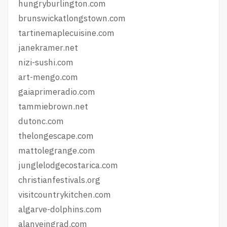
hungryburlington.com
brunswickatlongstown.com
tartinemaplecuisine.com
janekramer.net
nizi-sushi.com
art-mengo.com
gaiaprimeradio.com
tammiebrown.net
dutonc.com
thelongescape.com
mattolegrange.com
junglelodgecostarica.com
christianfestivals.org
visitcountrykitchen.com
algarve-dolphins.com
alanveingrad.com