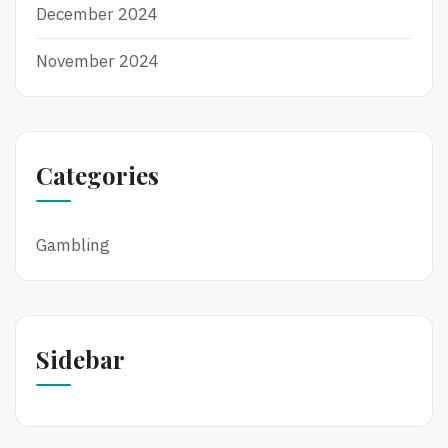
December 2024
November 2024
Categories
Gambling
Sidebar